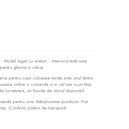
Model legat cu sireturi. - Interiorul textil este
 pentru glezna si calcai.
iarna pentru copii culoarea verde este unul dintre
aseaza online o comanda si in cel mai scurt timp
 lucratoare, un functie de stocul disponibil.
omanda pentru sine. Babyboomer-products. Poti
p. (Conform politicii de transport)