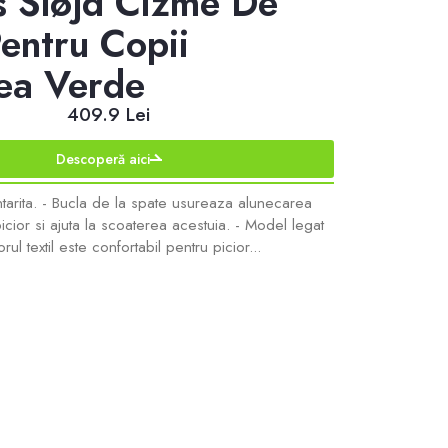
 Sløjd Cizme De
Pentru Copii
ea Verde
409.9 Lei
Descoperă aici
ntarita. - Bucla de la spate usureaza alunecarea
icior si ajuta la scoaterea acestuia. - Model legat
iorul textil este confortabil pentru picior...