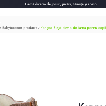
Gamă diversă de jocuri, jucării, hăinuțe și acesorii pentru c
Babyboomer-products
Konges Sløjd cizme de iarna pentru copi