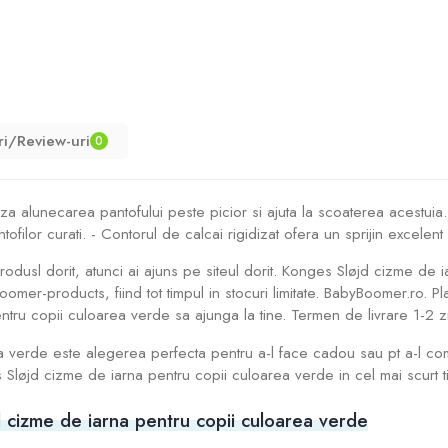
ri/Review-uri
0
za alunecarea pantofului peste picior si ajuta la scoaterea acestuia. - 
ntofilor curati. - Contorul de calcai rigidizat ofera un sprijin excelent
rodusl dorit, atunci ai ajuns pe siteul dorit. Konges Sløjd cizme de 
r-products, fiind tot timpul in stocuri limitate. BabyBoomer.ro. Pl
 copii culoarea verde sa ajunga la tine. Termen de livrare 1-2 zile
a verde este alegerea perfecta pentru a-l face cadou sau pt a-l c
Sløjd cizme de iarna pentru copii culoarea verde in cel mai scurt tim
 cizme de iarna pentru copii culoarea verde