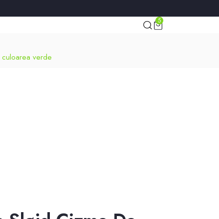
el mic.
5
i culoarea verde