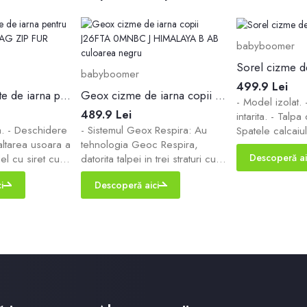
babyboomer
Sorel cizme de
babyboomer
499.9 Lei
Pom D'api ghete de iarna pentru copii din piele SWAG ZIP FUR culoarea maro
Geox cizme de iarna copii J26FTA 0MNBC J HIMALAYA B AB culoarea negru
- Model izolat. 
489.9 Lei
intarita. - Talpa
a. - Deschidere
- Sistemul Geox Respira: Au
Spatele calcaiulu
altarea usoara a
tehnologia Geoc Respira,
Brant textil. - In
Descoperă ai
el cu siret cu
datorita talpei in trei straturi cu
- Model legat cu
si inchidere cu
sistemul de perforari care
Lungimea brantu
i
Descoperă aici
otunda, intarita.
respira imbunatateste
marimea este d
lcai rigid
ventilarea, si datorita acesteia
Dimensiunile da
aiul si tine
permite ingrijirea sanatii
marimea: 32.
, astfel incat sa
picioarelor si asigura confortul
pul miscarii. -
folosirii incaltamintei. -
rior din lana,
Tehnologia Amphibiox®.
oprietatilor sale
Membrana special respirabila si
nepermeabila protejeaza atat
talpa exterioara, cat