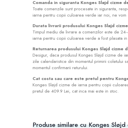
Comanda in siguranta Konges Sløjd cizme de
Toate comenzile sunt procesate in siguranta, res
iarna pentru copii culoarea verde iar noi, ne vo
Durata livrarii produsului Konges Sløjd cizm
Timpul mediu de livrare a comenzilor este de 24-
iarna pentru copii culoarea verde a fost plasata in 
Returnarea produsului Konges Sløjd cizme d
Desigur, daca produsul Konges Sløjd cizme de iarna
zile calendaristice din momentul primirii coletului s
momentul confirmarii returului.
Cat costa sau care este pretul pentru Konge
Konges Sløjd cizme de iarna pentru copii culoare
pretul de 409.9 Lei, cat inca mai este in stoc.
Produse similare cu Konges Sløjd 