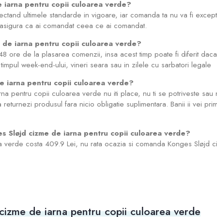
 iarna pentru copii culoarea verde?
pectand ultimele standarde in vigoare, iar comanda ta nu va fi exc
m asigura ca ai comandat ceea ce ai comandat.
e de iarna pentru copii culoarea verde?
48 ore de la plasarea comenzii, insa acest timp poate fi diferit d
timpul week-end-ului, vineri seara sau in zilele cu sarbatori legale
e iarna pentru copii culoarea verde?
 pentru copii culoarea verde nu iti place, nu ti se potriveste sau n
a returnezi produsul fara nicio obligatie suplimentara. Banii ii vei pr
s Sløjd cizme de iarna pentru copii culoarea verde?
a verde costa 409.9 Lei, nu rata ocazia si comanda Konges Sløjd c
cizme de iarna pentru copii culoarea verde