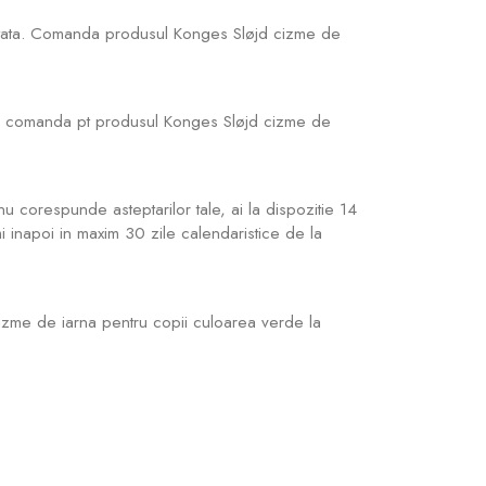
eptata. Comanda produsul Konges Sløjd cizme de
aca comanda pt produsul Konges Sløjd cizme de
u corespunde asteptarilor tale, ai la dispozitie 14
imi inapoi in maxim 30 zile calendaristice de la
izme de iarna pentru copii culoarea verde la