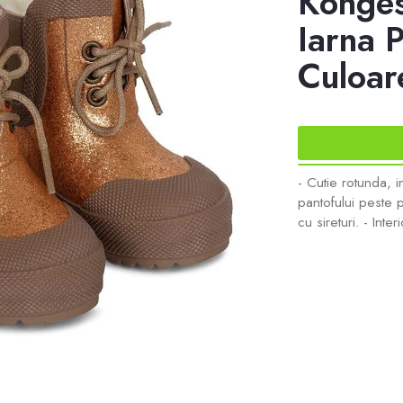
Konges
Iarna 
Culoar
- Cutie rotunda, i
pantofului peste p
cu sireturi. - Inter