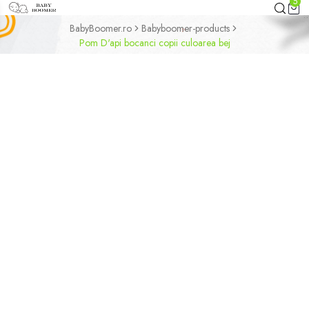
5
BabyBoomer.ro
Babyboomer-products
Pom D'api bocanci copii culoarea bej