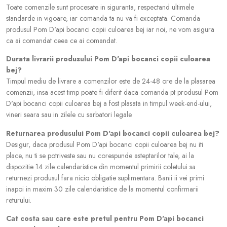
Toate comenzile sunt procesate in siguranta, respectand ultimele
standarde in vigoare, iar comanda ta nu va fi exceptata. Comanda
produsul Pom D'api bocanci copii culoarea bej iar noi, ne vom asigura
ca ai comandat ceea ce ai comandat.
Durata livrarii produsului Pom D'api bocanci copii culoarea
bej?
Timpul mediu de livrare a comenzilor este de 24-48 ore de la plasarea
comenzii, insa acest timp poate fi diferit daca comanda pt produsul Pom
D'api bocanci copii culoarea bej a fost plasata in timpul week-end-ului,
vineri seara sau in zilele cu sarbatori legale
Returnarea produsului Pom D'api bocanci copii culoarea bej?
Desigur, daca produsul Pom D'api bocanci copii culoarea bej nu iti
place, nu ti se potriveste sau nu corespunde asteptarilor tale, ai la
dispozitie 14 zile calendaristice din momentul primirii coletului sa
returnezi produsul fara nicio obligatie suplimentara. Banii ii vei primi
inapoi in maxim 30 zile calendaristice de la momentul confirmarii
returului.
Cat costa sau care este pretul pentru Pom D'api bocanci