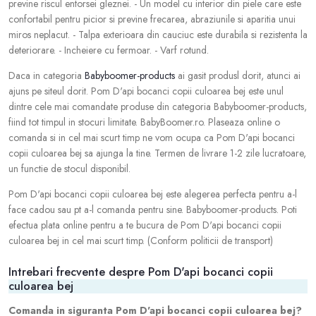
previne riscul entorsei gleznei. - Un model cu interior din piele care este
confortabil pentru picior si previne frecarea, abraziunile si aparitia unui
miros neplacut. - Talpa exterioara din cauciuc este durabila si rezistenta la
deteriorare. - Incheiere cu fermoar. - Varf rotund.
Daca in categoria
Babyboomer-products
ai gasit produsl dorit, atunci ai
ajuns pe siteul dorit. Pom D'api bocanci copii culoarea bej este unul
dintre cele mai comandate produse din categoria Babyboomer-products,
fiind tot timpul in stocuri limitate. BabyBoomer.ro. Plaseaza online o
comanda si in cel mai scurt timp ne vom ocupa ca Pom D'api bocanci
copii culoarea bej sa ajunga la tine. Termen de livrare 1-2 zile lucratoare,
un functie de stocul disponibil.
Pom D'api bocanci copii culoarea bej este alegerea perfecta pentru a-l
face cadou sau pt a-l comanda pentru sine. Babyboomer-products. Poti
efectua plata online pentru a te bucura de Pom D'api bocanci copii
culoarea bej in cel mai scurt timp. (Conform politicii de transport)
Intrebari frecvente despre Pom D'api bocanci copii
culoarea bej
Comanda in siguranta Pom D'api bocanci copii culoarea bej?