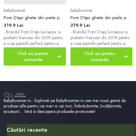
babyboomer
babyboomer
Pom D'api ghete din piele pentru copii CITY LOCK culoarea maro
Pom D'api ghete din piele pentru copii SID HI STUD culoarea negru
319.9 Lei
279.9 Lei
- Brandul Pom D'api lucreaza cu
- Brandul Pom D'api lucreaza cu
podiatrii francezi din 2018 pentru
podiatrii francezi din 2018 pentru
a crea pantofii perfecti pentru a
a crea pantofii perfecti pentru a
face primii pasi. - Deschidere larga
face primii pasi. - Deschidere larga
Click aici pentru
Click aici pentru
pentru incaltarea usoara a
pentru incaltarea usoara a
comanda
comanda
pantofilor. - Brantul din piele este
pantofilor. - Ochiurile din dantela
confortabil pentru picior si previne
sunt fara nichel. - Urechea din
frecarea, abraziunile si aparitia
spatele pantofului sprijina
unui miros neplacut. - Talpa
pozitionarea corecta a calcaiului. -
exterioara din cauciuc este
Model cu siret cu fermoar lateral. -
durabila si rezistenta la deteriora
Un model cu interior din piele
BabyBoomer.ro - Explorati pe BabyBoomer.ro cea mai nouă gamă de
produse utile pentru cei mari si cei mici. Îmbrăcăminte, încălțăminte,
accesorii ... Intră si descopera produsele promovate!
Căutări recente