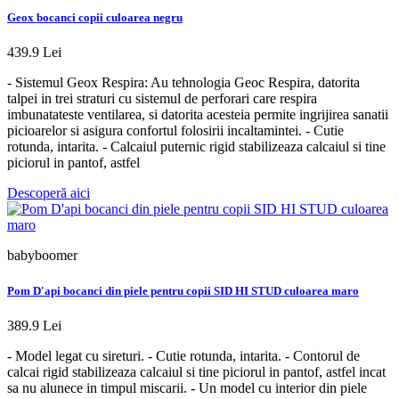
Geox bocanci copii culoarea negru
439.9 Lei
- Sistemul Geox Respira: Au tehnologia Geoc Respira, datorita
talpei in trei straturi cu sistemul de perforari care respira
imbunatateste ventilarea, si datorita acesteia permite ingrijirea sanatii
picioarelor si asigura confortul folosirii incaltamintei. - Cutie
rotunda, intarita. - Calcaiul puternic rigid stabilizeaza calcaiul si tine
piciorul in pantof, astfel
Descoperă aici
babyboomer
Pom D'api bocanci din piele pentru copii SID HI STUD culoarea maro
389.9 Lei
- Model legat cu sireturi. - Cutie rotunda, intarita. - Contorul de
calcai rigid stabilizeaza calcaiul si tine piciorul in pantof, astfel incat
sa nu alunece in timpul miscarii. - Un model cu interior din piele