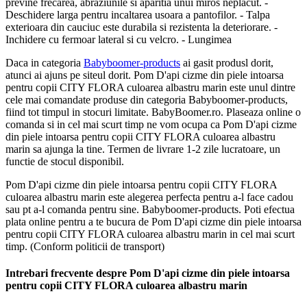
previne frecarea, abraziunile si aparitia unui miros neplacut. -
Deschidere larga pentru incaltarea usoara a pantofilor. - Talpa
exterioara din cauciuc este durabila si rezistenta la deteriorare. -
Inchidere cu fermoar lateral si cu velcro. - Lungimea
Daca in categoria
Babyboomer-products
ai gasit produsl dorit,
atunci ai ajuns pe siteul dorit. Pom D'api cizme din piele intoarsa
pentru copii CITY FLORA culoarea albastru marin este unul dintre
cele mai comandate produse din categoria Babyboomer-products,
fiind tot timpul in stocuri limitate. BabyBoomer.ro. Plaseaza online o
comanda si in cel mai scurt timp ne vom ocupa ca Pom D'api cizme
din piele intoarsa pentru copii CITY FLORA culoarea albastru
marin sa ajunga la tine. Termen de livrare 1-2 zile lucratoare, un
functie de stocul disponibil.
Pom D'api cizme din piele intoarsa pentru copii CITY FLORA
culoarea albastru marin este alegerea perfecta pentru a-l face cadou
sau pt a-l comanda pentru sine. Babyboomer-products. Poti efectua
plata online pentru a te bucura de Pom D'api cizme din piele intoarsa
pentru copii CITY FLORA culoarea albastru marin in cel mai scurt
timp. (Conform politicii de transport)
Intrebari frecvente despre Pom D'api cizme din piele intoarsa
pentru copii CITY FLORA culoarea albastru marin