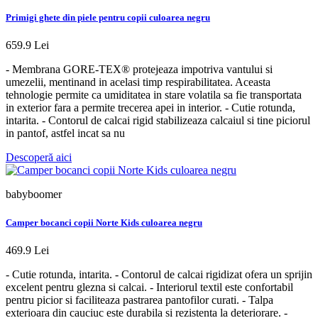
Primigi ghete din piele pentru copii culoarea negru
659.9 Lei
- Membrana GORE-TEX® protejeaza impotriva vantului si
umezelii, mentinand in acelasi timp respirabilitatea. Aceasta
tehnologie permite ca umiditatea in stare volatila sa fie transportata
in exterior fara a permite trecerea apei in interior. - Cutie rotunda,
intarita. - Contorul de calcai rigid stabilizeaza calcaiul si tine piciorul
in pantof, astfel incat sa nu
Descoperă aici
babyboomer
Camper bocanci copii Norte Kids culoarea negru
469.9 Lei
- Cutie rotunda, intarita. - Contorul de calcai rigidizat ofera un sprijin
excelent pentru glezna si calcai. - Interiorul textil este confortabil
pentru picior si faciliteaza pastrarea pantofilor curati. - Talpa
exterioara din cauciuc este durabila si rezistenta la deteriorare. -