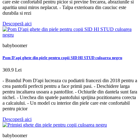
care este confortabil pentru picior si previne frecarea, abraziunile si
aparitia unui miros neplacut. - Talpa exterioara din cauciuc este
durabila si rezi
Descoperă aici
babyboomer
Pom D'api ghete din piele pentru copii SID HI STUD culoarea negru
369.9 Lei
- Brandul Pom D'api lucreaza cu podiatrii francezi din 2018 pentru a
crea pantofii perfecti pentru a face primii pasi. - Deschidere larga
pentru incaltarea usoara a pantofilor. - Ochiurile din dantela sunt fara
nichel. - Urechea din spatele pantofului sprijina pozitionarea corecta
a calcaiului. - Un model cu interior din piele care este confortabil
pentru picior
Descoperă aici
babyboomer