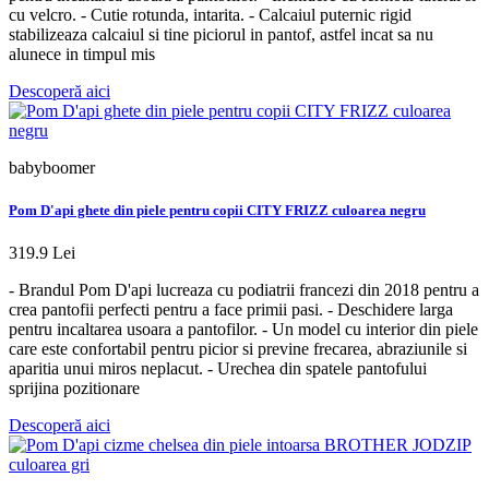
cu velcro. - Cutie rotunda, intarita. - Calcaiul puternic rigid
stabilizeaza calcaiul si tine piciorul in pantof, astfel incat sa nu
alunece in timpul mis
Descoperă aici
babyboomer
Pom D'api ghete din piele pentru copii CITY FRIZZ culoarea negru
319.9 Lei
- Brandul Pom D'api lucreaza cu podiatrii francezi din 2018 pentru a
crea pantofii perfecti pentru a face primii pasi. - Deschidere larga
pentru incaltarea usoara a pantofilor. - Un model cu interior din piele
care este confortabil pentru picior si previne frecarea, abraziunile si
aparitia unui miros neplacut. - Urechea din spatele pantofului
sprijina pozitionare
Descoperă aici