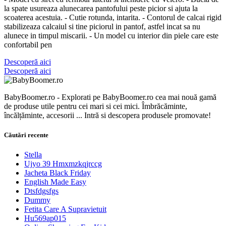
la spate usureaza alunecarea pantofului peste picior si ajuta la
scoaterea acestuia. - Cutie rotunda, intarita. - Contorul de calcai rigid
stabilizeaza calcaiul si tine piciorul in pantof, astfel incat sa nu
alunece in timpul miscarii. - Un model cu interior din piele care este
confortabil pen
Descoperă aici
Descoperă aici
BabyBoomer.ro - Explorati pe BabyBoomer.ro cea mai nouă gamă
de produse utile pentru cei mari si cei mici. Îmbrăcăminte,
încălțăminte, accesorii ... Intră si descopera produsele promovate!
Căutări recente
Stella
Ujyo 39 Hmxmzkqjrccg
Jacheta Black Friday
English Made Easy
Dtsfdgsfgs
Dummy
Fetita Care A Supravietuit
Hu569ap015