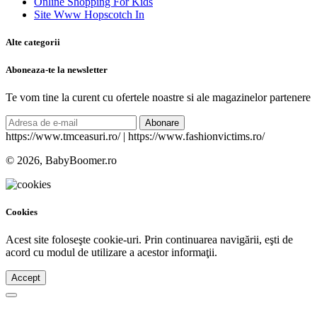
Online Shopping For Kids
Site Www Hopscotch In
Alte categorii
Aboneaza-te la newsletter
Te vom tine la curent cu ofertele noastre si ale magazinelor partenere
Abonare
https://www.tmceasuri.ro/ | https://www.fashionvictims.ro/
© 2026, BabyBoomer.ro
Cookies
Acest site foloseşte cookie-uri. Prin continuarea navigării, eşti de
acord cu modul de utilizare a acestor informaţii.
Accept