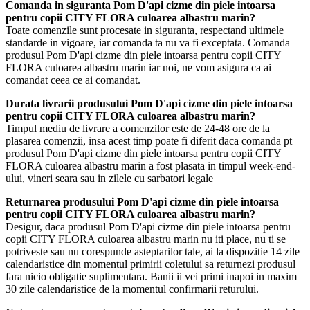
Comanda in siguranta Pom D'api cizme din piele intoarsa
pentru copii CITY FLORA culoarea albastru marin?
Toate comenzile sunt procesate in siguranta, respectand ultimele
standarde in vigoare, iar comanda ta nu va fi exceptata. Comanda
produsul Pom D'api cizme din piele intoarsa pentru copii CITY
FLORA culoarea albastru marin iar noi, ne vom asigura ca ai
comandat ceea ce ai comandat.
Durata livrarii produsului Pom D'api cizme din piele intoarsa
pentru copii CITY FLORA culoarea albastru marin?
Timpul mediu de livrare a comenzilor este de 24-48 ore de la
plasarea comenzii, insa acest timp poate fi diferit daca comanda pt
produsul Pom D'api cizme din piele intoarsa pentru copii CITY
FLORA culoarea albastru marin a fost plasata in timpul week-end-
ului, vineri seara sau in zilele cu sarbatori legale
Returnarea produsului Pom D'api cizme din piele intoarsa
pentru copii CITY FLORA culoarea albastru marin?
Desigur, daca produsul Pom D'api cizme din piele intoarsa pentru
copii CITY FLORA culoarea albastru marin nu iti place, nu ti se
potriveste sau nu corespunde asteptarilor tale, ai la dispozitie 14 zile
calendaristice din momentul primirii coletului sa returnezi produsul
fara nicio obligatie suplimentara. Banii ii vei primi inapoi in maxim
30 zile calendaristice de la momentul confirmarii returului.