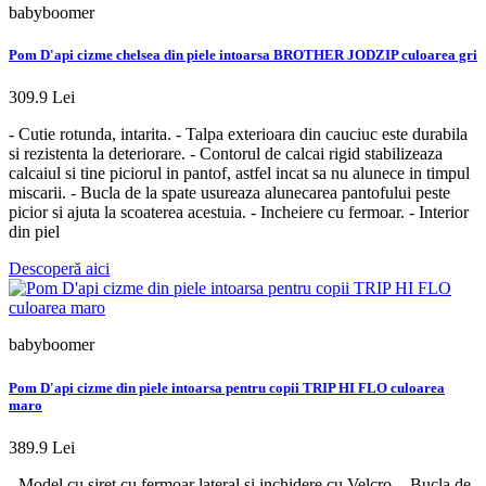
babyboomer
Pom D'api cizme chelsea din piele intoarsa BROTHER JODZIP culoarea gri
309.9 Lei
- Cutie rotunda, intarita. - Talpa exterioara din cauciuc este durabila
si rezistenta la deteriorare. - Contorul de calcai rigid stabilizeaza
calcaiul si tine piciorul in pantof, astfel incat sa nu alunece in timpul
miscarii. - Bucla de la spate usureaza alunecarea pantofului peste
picior si ajuta la scoaterea acestuia. - Incheiere cu fermoar. - Interior
din piel
Descoperă aici
babyboomer
Pom D'api cizme din piele intoarsa pentru copii TRIP HI FLO culoarea
maro
389.9 Lei
- Model cu siret cu fermoar lateral si inchidere cu Velcro. - Bucla de