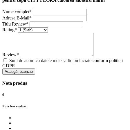
pentru copii CITY FLORA culoarea albastru marin
Nume complet*
Adresa E-Mail*
Titlu Review*
Rating*
Review*
Sunt de acord ca datele mele sa fie prelucrate conform politicii
GDPR.
Adaugă recenzie
Nota produs
0
Nu a fost evaluat