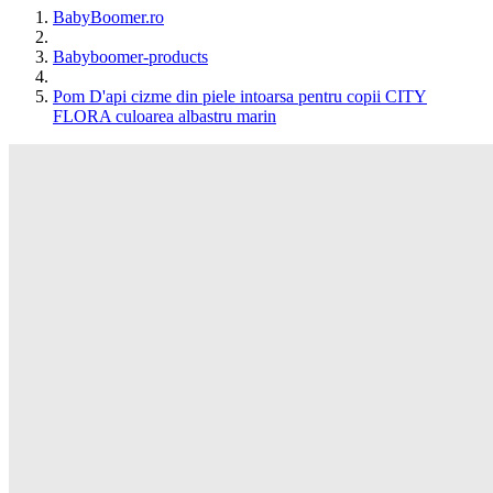
BabyBoomer.ro
Babyboomer-products
Pom D'api cizme din piele intoarsa pentru copii CITY
FLORA culoarea albastru marin