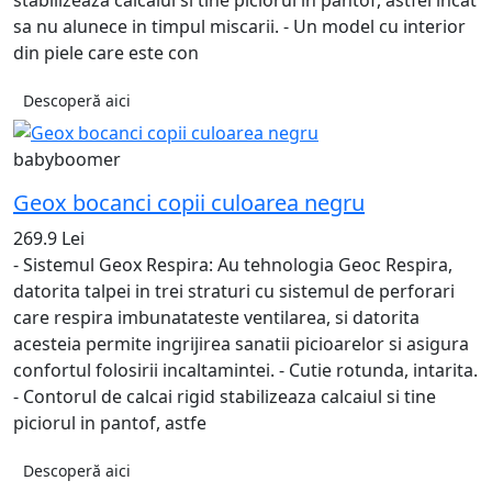
stabilizeaza calcaiul si tine piciorul in pantof, astfel incat
sa nu alunece in timpul miscarii. - Un model cu interior
din piele care este con
Descoperă aici
babyboomer
Geox bocanci copii culoarea negru
269.9 Lei
- Sistemul Geox Respira: Au tehnologia Geoc Respira,
datorita talpei in trei straturi cu sistemul de perforari
care respira imbunatateste ventilarea, si datorita
acesteia permite ingrijirea sanatii picioarelor si asigura
confortul folosirii incaltamintei. - Cutie rotunda, intarita.
- Contorul de calcai rigid stabilizeaza calcaiul si tine
piciorul in pantof, astfe
Descoperă aici