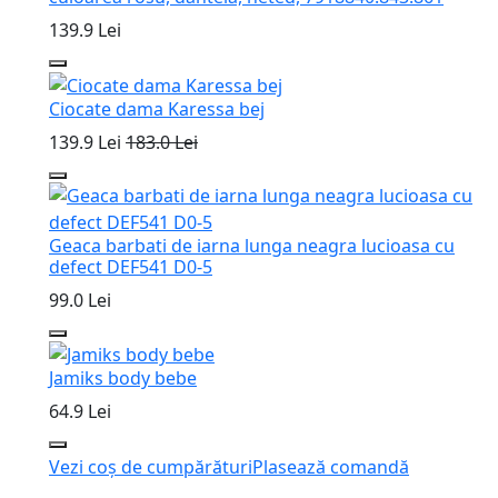
139.9 Lei
Ciocate dama Karessa bej
139.9 Lei
183.0 Lei
Geaca barbati de iarna lunga neagra lucioasa cu
defect DEF541 D0-5
99.0 Lei
Jamiks body bebe
64.9 Lei
Vezi coș de cumpărături
Plasează comandă