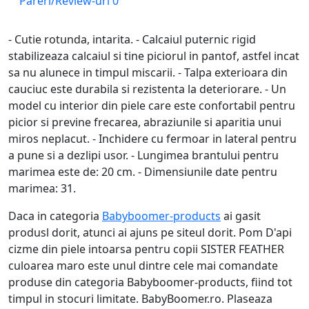
Pareri/Review-uri
0
- Cutie rotunda, intarita. - Calcaiul puternic rigid
stabilizeaza calcaiul si tine piciorul in pantof, astfel incat
sa nu alunece in timpul miscarii. - Talpa exterioara din
cauciuc este durabila si rezistenta la deteriorare. - Un
model cu interior din piele care este confortabil pentru
picior si previne frecarea, abraziunile si aparitia unui
miros neplacut. - Inchidere cu fermoar in lateral pentru
a pune si a dezlipi usor. - Lungimea brantului pentru
marimea este de: 20 cm. - Dimensiunile date pentru
marimea: 31.
Daca in categoria
Babyboomer-products
ai gasit
produsl dorit, atunci ai ajuns pe siteul dorit. Pom D'api
cizme din piele intoarsa pentru copii SISTER FEATHER
culoarea maro este unul dintre cele mai comandate
produse din categoria Babyboomer-products, fiind tot
timpul in stocuri limitate. BabyBoomer.ro. Plaseaza