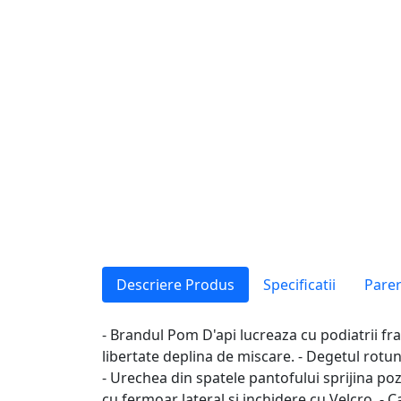
Descriere Produs
Specificatii
Parer
- Brandul Pom D'api lucreaza cu podiatrii fran
libertate deplina de miscare. - Degetul rotun
- Urechea din spatele pantofului sprijina poz
cu fermoar lateral si inchidere cu Velcro. - 