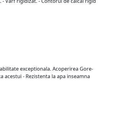
- Varf rigidizat. - Contorul de calcai rigid
abilitate exceptionala. Acoperirea Gore-
ta acestui - Rezistenta la apa inseamna