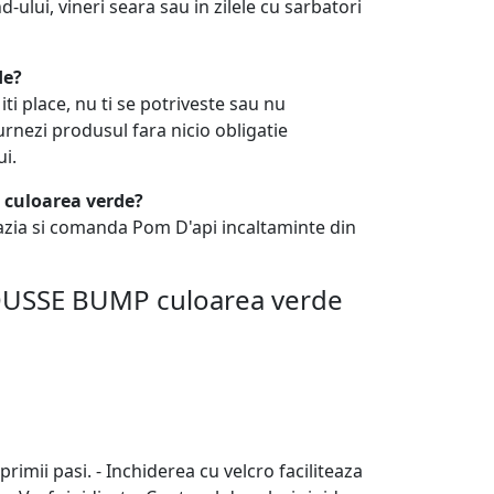
lui, vineri seara sau in zilele cu sarbatori
de?
 place, nu ti se potriveste sau nu
turnezi produsul fara nicio obligatie
ui.
 culoarea verde?
azia si comanda Pom D'api incaltaminte din
 MOUSSE BUMP culoarea verde
rimii pasi. - Inchiderea cu velcro faciliteaza