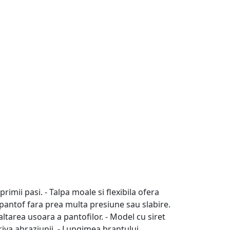
imii pasi. - Talpa moale si flexibila ofera
n pantof fara prea multa presiune sau slabire.
altarea usoara a pantofilor. - Model cu siret
riva abraziunii. - Lungimea brantului