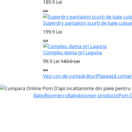
189.9 Lei
Superdry pantaloni scurti de baie culoa
199.9 Lei
Compleu dama gri Laguna
99.9 Lei
143.0 Lei
Vezi coș de cumpărături
Plasează coma
BabyBoomer.ro
Babyboomer-products
Pom D