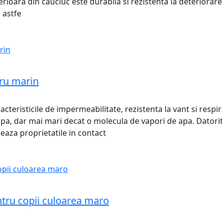
erioara din cauciuc este durabila si rezistenta la deteriorare. 
, astfe
tru marin
eristicile de impermeabilitate, rezistenta la vant si respir
apa, dar mai mari decat o molecula de vapori de apa. Datori
reaza proprietatile in contact
ntru copii culoarea maro