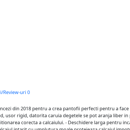
i/Review-uri
0
cezi din 2018 pentru a crea pantofii perfecti pentru a face pr
d, usor rigid, datorita caruia degetele se pot aranja liber i
itionarea corecta a calcaiului. - Deschidere larga pentru inc
Calcaiul intarit cu umplutura moale protejeaza calcaiul impot