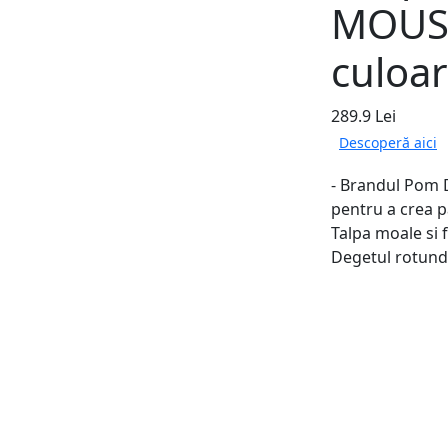
MOUS
culoa
289.9 Lei
Descoperă aici
- Brandul Pom D
pentru a crea pa
Talpa moale si f
Degetul rotund, 