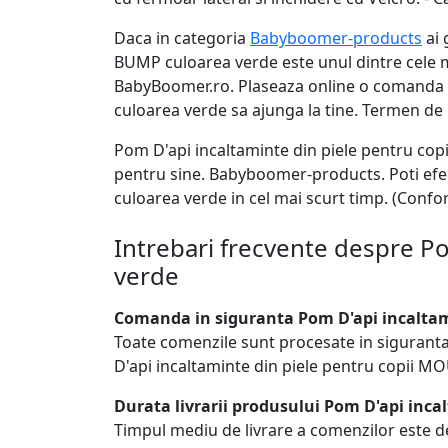
Daca in categoria
Babyboomer-products
ai 
BUMP culoarea verde este unul dintre cele m
BabyBoomer.ro. Plaseaza online o comanda s
culoarea verde sa ajunga la tine. Termen de li
Pom D'api incaltaminte din piele pentru co
pentru sine. Babyboomer-products. Poti efe
culoarea verde in cel mai scurt timp. (Confor
Intrebari frecvente despre P
verde
Comanda in siguranta Pom D'api incaltam
Toate comenzile sunt procesate in sigurant
D'api incaltaminte din piele pentru copii 
Durata livrarii produsului Pom D'api inc
Timpul mediu de livrare a comenzilor este d