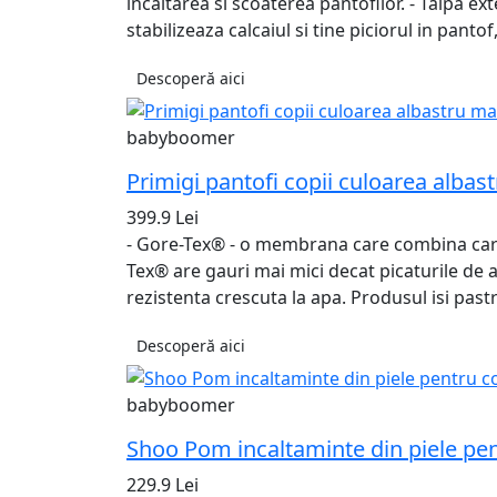
incaltarea si scoaterea pantofilor. - Talpa ext
stabilizeaza calcaiul si tine piciorul in pantof
Descoperă aici
babyboomer
Primigi pantofi copii culoarea albas
399.9 Lei
- Gore-Tex® - o membrana care combina caract
Tex® are gauri mai mici decat picaturile de 
rezistenta crescuta la apa. Produsul isi past
Descoperă aici
babyboomer
Shoo Pom incaltaminte din piele pe
229.9 Lei