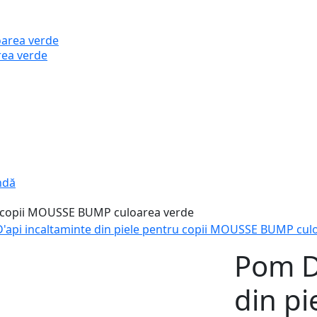
rea verde
ndă
'api incaltaminte din piele pentru copii MOUSSE BUMP cul
Pom D'
din pi