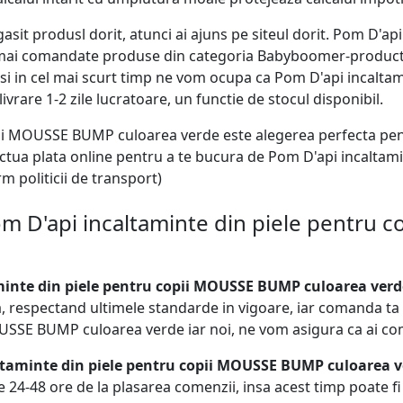
gasit produsl dorit, atunci ai ajuns pe siteul dorit. Pom D'a
ai comandate produse din categoria Babyboomer-products, f
i in cel mai scurt timp ne vom ocupa ca Pom D'api incalt
vrare 1-2 zile lucratoare, un functie de stocul disponibil.
pii MOUSSE BUMP culoarea verde este alegerea perfecta pen
ctua plata online pentru a te bucura de Pom D'api incalta
m politicii de transport)
om D'api incaltaminte din piele pentru
inte din piele pentru copii MOUSSE BUMP culoarea verd
a, respectand ultimele standarde in vigoare, iar comanda t
MOUSSE BUMP culoarea verde iar noi, ne vom asigura ca ai c
altaminte din piele pentru copii MOUSSE BUMP culoarea 
e 24-48 ore de la plasarea comenzii, insa acest timp poate 