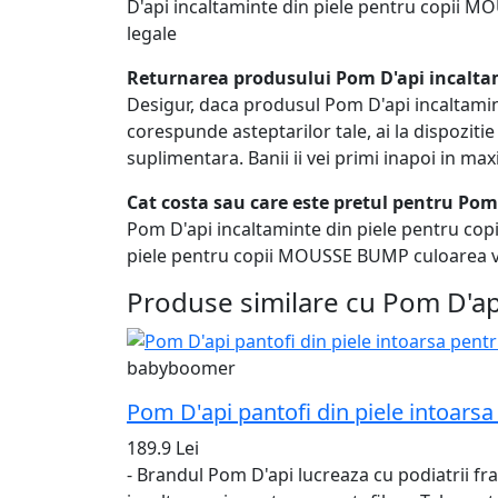
D'api incaltaminte din piele pentru copii MO
legale
Returnarea produsului Pom D'api incalta
Desigur, daca produsul Pom D'api incaltamin
corespunde asteptarilor tale, ai la dispozitie
suplimentara. Banii ii vei primi inapoi in ma
Cat costa sau care este pretul pentru Po
Pom D'api incaltaminte din piele pentru co
piele pentru copii MOUSSE BUMP culoarea verd
Produse similare cu Pom D'ap
babyboomer
Pom D'api pantofi din piele intoars
189.9 Lei
- Brandul Pom D'api lucreaza cu podiatrii fra