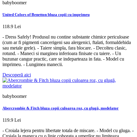
babyboomer
United Colors of Benetton bluza copii cu imprimeu
118.9 Lei
- Dress Safely! Produsul nu contine substante chimice periculoase
(cum ar fi pigmenti cancerigeni sau alergenici, ftalati, formaldehida
sau metale grele). - Taiere simpla, fara blocare. - Decolteu clasic,
rotund. - Maneci si marginea inferioara finisate cu taiere. - Un
buzunar cangur practic, care se indeparteaza in fata. - Model cu
imprimeu. - Lungimea manecii.
Descoperă aici
babyboomer
Abercrombie & Fitch bluza copii culoarea roz, cu glugă, modelator
119.9 Lei
- Croiala lejera pentru libertate totala de miscare. - Model cu gluga. -
Croiala la maneca cu o linie coborata a umerilor nu limiteaza