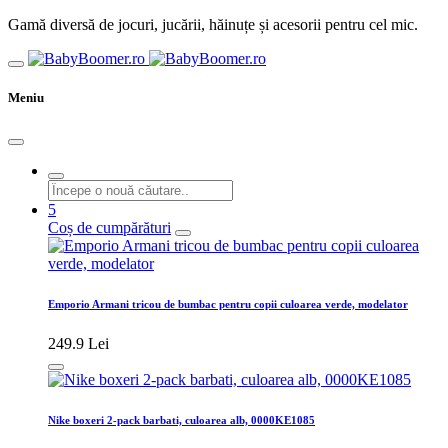
Gamă diversă de jocuri, jucării, hăinuțe și acesorii pentru cel mic.
Meniu
5
Coș de cumpărături
Emporio Armani tricou de bumbac pentru copii culoarea verde, modelator
249.9 Lei
Nike boxeri 2-pack barbati, culoarea alb, 0000KE1085