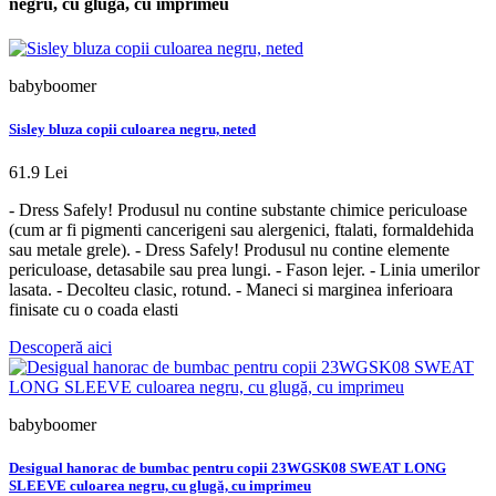
negru, cu glugă, cu imprimeu
babyboomer
Sisley bluza copii culoarea negru, neted
61.9 Lei
- Dress Safely! Produsul nu contine substante chimice periculoase
(cum ar fi pigmenti cancerigeni sau alergenici, ftalati, formaldehida
sau metale grele). - Dress Safely! Produsul nu contine elemente
periculoase, detasabile sau prea lungi. - Fason lejer. - Linia umerilor
lasata. - Decolteu clasic, rotund. - Maneci si marginea inferioara
finisate cu o coada elasti
Descoperă aici
babyboomer
Desigual hanorac de bumbac pentru copii 23WGSK08 SWEAT LONG
SLEEVE culoarea negru, cu glugă, cu imprimeu