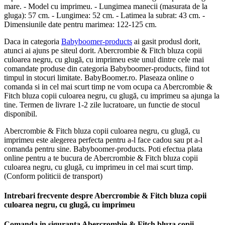
mare. - Model cu imprimeu. - Lungimea manecii (masurata de la
gluga): 57 cm. - Lungimea: 52 cm. - Latimea la subrat: 43 cm. -
Dimensiunile date pentru marimea: 122-125 cm.
Daca in categoria
Babyboomer-products
ai gasit produsl dorit,
atunci ai ajuns pe siteul dorit. Abercrombie & Fitch bluza copii
culoarea negru, cu glugă, cu imprimeu este unul dintre cele mai
comandate produse din categoria Babyboomer-products, fiind tot
timpul in stocuri limitate. BabyBoomer.ro. Plaseaza online o
comanda si in cel mai scurt timp ne vom ocupa ca Abercrombie &
Fitch bluza copii culoarea negru, cu glugă, cu imprimeu sa ajunga la
tine. Termen de livrare 1-2 zile lucratoare, un functie de stocul
disponibil.
Abercrombie & Fitch bluza copii culoarea negru, cu glugă, cu
imprimeu este alegerea perfecta pentru a-l face cadou sau pt a-l
comanda pentru sine. Babyboomer-products. Poti efectua plata
online pentru a te bucura de Abercrombie & Fitch bluza copii
culoarea negru, cu glugă, cu imprimeu in cel mai scurt timp.
(Conform politicii de transport)
Intrebari frecvente despre Abercrombie & Fitch bluza copii
culoarea negru, cu glugă, cu imprimeu
Comanda in siguranta Abercrombie & Fitch bluza copii