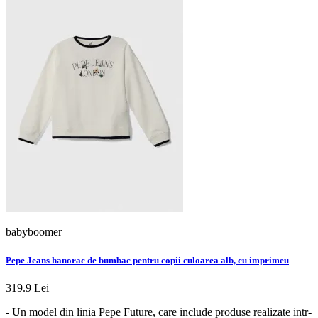
babyboomer
Pepe Jeans hanorac de bumbac pentru copii culoarea alb, cu imprimeu
319.9 Lei
- Un model din linia Pepe Future, care include produse realizate intr-