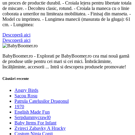
un proces de productie durabil. - Croiala lejera pentru libertate totala
de miscare. - Decolteu clasic, rotund. - Croiala la maneca cu o linie
coborata a umerilor nu limiteaza mobilitatea. - Finisaj din manseta. -
Model cu imprimeu. - Lungimea manecii (masurata de la gluga): 61
cm. - Lungimea:
Descoperă aici
Descoperă aici
BabyBoomer.ro - Explorati pe BabyBoomer.ro cea mai nouă gamă
de produse utile pentru cei mari si cei mici. Îmbrăcăminte,
încălțăminte, accesorii ... Intră si descopera produsele promovate!
Căutări recente
Angry Birds
Sacou Rosu
Patrula Catelusilor Dragonul
1970
English Made Fun
Serpdummycrawl0
Baby Items For Infant
Zvireci Zabavky A Hracky
Costum Ninja Copii