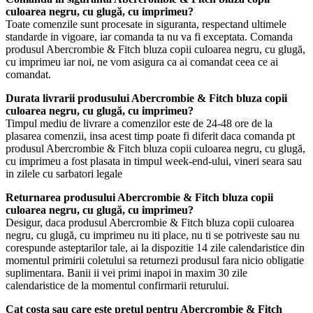
culoarea negru, cu glugă, cu imprimeu?
Toate comenzile sunt procesate in siguranta, respectand ultimele
standarde in vigoare, iar comanda ta nu va fi exceptata. Comanda
produsul Abercrombie & Fitch bluza copii culoarea negru, cu glugă,
cu imprimeu iar noi, ne vom asigura ca ai comandat ceea ce ai
comandat.
Durata livrarii produsului Abercrombie & Fitch bluza copii
culoarea negru, cu glugă, cu imprimeu?
Timpul mediu de livrare a comenzilor este de 24-48 ore de la
plasarea comenzii, insa acest timp poate fi diferit daca comanda pt
produsul Abercrombie & Fitch bluza copii culoarea negru, cu glugă,
cu imprimeu a fost plasata in timpul week-end-ului, vineri seara sau
in zilele cu sarbatori legale
Returnarea produsului Abercrombie & Fitch bluza copii
culoarea negru, cu glugă, cu imprimeu?
Desigur, daca produsul Abercrombie & Fitch bluza copii culoarea
negru, cu glugă, cu imprimeu nu iti place, nu ti se potriveste sau nu
corespunde asteptarilor tale, ai la dispozitie 14 zile calendaristice din
momentul primirii coletului sa returnezi produsul fara nicio obligatie
suplimentara. Banii ii vei primi inapoi in maxim 30 zile
calendaristice de la momentul confirmarii returului.
Cat costa sau care este pretul pentru Abercrombie & Fitch