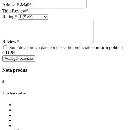
Adresa E-Mail*
Titlu Review*
Rating*
Review*
Sunt de acord ca datele mele sa fie prelucrate conform politicii
GDPR.
Adaugă recenzie
Nota produs
0
Nu a fost evaluat