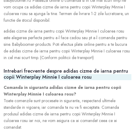
BabyBoomer.ro. Plaseaza online o comanda si in cel mai scurt timp ne
vom ocupa ca adidas cizme de iarna pentru copii Winterplay Minnie I
culoarea rosu sa ajunga la tine. Termen de livrare 1-2 zile lucratoare, un
functie de stocul disponibil.
adidas cizme de iarna pentru copii Winterplay Minnie I culoarea rosu
este alegerea perfecta pentru a-l face cadou sau pt a-l comanda pentru
sine. Babyboomer-products. Poti efectua plata online pentru a te bucura
de adidas cizme de iarna pentru copii Winterplay Minnie I culoarea rosu
in cel mai scurt timp. (Conform politicii de transport)
Intrebari frecvente despre adidas cizme de iarna pentru
copii Winterplay Minnie I culoarea rosu
Comanda in siguranta adidas cizme de iarna pentru copii
Winterplay Minnie I culoarea rosu?
Toate comenzile sunt procesate in siguranta, respectand ultimele
standarde in vigoare, iar comanda ta nu va fi exceptata. Comanda
produsul adidas cizme de iarna pentru copii Winterplay Minnie I
culoarea rosu iar noi, ne vom asigura ca ai comandat ceea ce ai
comandat.