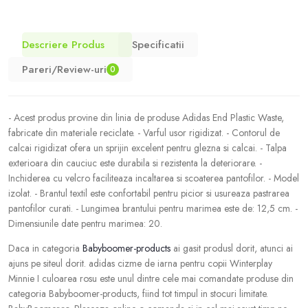
Descriere Produs
Specificatii
Pareri/Review-uri
0
- Acest produs provine din linia de produse Adidas End Plastic Waste,
fabricate din materiale reciclate. - Varful usor rigidizat. - Contorul de
calcai rigidizat ofera un sprijin excelent pentru glezna si calcai. - Talpa
exterioara din cauciuc este durabila si rezistenta la deteriorare. -
Inchiderea cu velcro faciliteaza incaltarea si scoaterea pantofilor. - Model
izolat. - Brantul textil este confortabil pentru picior si usureaza pastrarea
pantofilor curati. - Lungimea brantului pentru marimea este de: 12,5 cm. -
Dimensiunile date pentru marimea: 20.
Daca in categoria
Babyboomer-products
ai gasit produsl dorit, atunci ai
ajuns pe siteul dorit. adidas cizme de iarna pentru copii Winterplay
Minnie I culoarea rosu este unul dintre cele mai comandate produse din
categoria Babyboomer-products, fiind tot timpul in stocuri limitate.