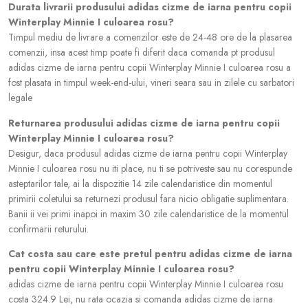
Durata livrarii produsului adidas cizme de iarna pentru copii
Winterplay Minnie I culoarea rosu?
Timpul mediu de livrare a comenzilor este de 24-48 ore de la plasarea
comenzii, insa acest timp poate fi diferit daca comanda pt produsul
adidas cizme de iarna pentru copii Winterplay Minnie I culoarea rosu a
fost plasata in timpul week-end-ului, vineri seara sau in zilele cu sarbatori
legale
Returnarea produsului adidas cizme de iarna pentru copii
Winterplay Minnie I culoarea rosu?
Desigur, daca produsul adidas cizme de iarna pentru copii Winterplay
Minnie I culoarea rosu nu iti place, nu ti se potriveste sau nu corespunde
asteptarilor tale, ai la dispozitie 14 zile calendaristice din momentul
primirii coletului sa returnezi produsul fara nicio obligatie suplimentara.
Banii ii vei primi inapoi in maxim 30 zile calendaristice de la momentul
confirmarii returului.
Cat costa sau care este pretul pentru adidas cizme de iarna
pentru copii Winterplay Minnie I culoarea rosu?
adidas cizme de iarna pentru copii Winterplay Minnie I culoarea rosu
costa 324.9 Lei, nu rata ocazia si comanda adidas cizme de iarna