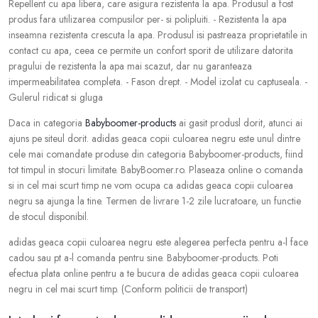
Repellent cu apa libera, care asigura rezistenta la apa. Produsul a fost
produs fara utilizarea compusilor per- si polipluiti. - Rezistenta la apa
inseamna rezistenta crescuta la apa. Produsul isi pastreaza proprietatile in
contact cu apa, ceea ce permite un confort sporit de utilizare datorita
pragului de rezistenta la apa mai scazut, dar nu garanteaza
impermeabilitatea completa. - Fason drept. - Model izolat cu captuseala. -
Gulerul ridicat si gluga
Daca in categoria
Babyboomer-products
ai gasit produsl dorit, atunci ai
ajuns pe siteul dorit. adidas geaca copii culoarea negru este unul dintre
cele mai comandate produse din categoria Babyboomer-products, fiind
tot timpul in stocuri limitate. BabyBoomer.ro. Plaseaza online o comanda
si in cel mai scurt timp ne vom ocupa ca adidas geaca copii culoarea
negru sa ajunga la tine. Termen de livrare 1-2 zile lucratoare, un functie
de stocul disponibil.
adidas geaca copii culoarea negru este alegerea perfecta pentru a-l face
cadou sau pt a-l comanda pentru sine. Babyboomer-products. Poti
efectua plata online pentru a te bucura de adidas geaca copii culoarea
negru in cel mai scurt timp. (Conform politicii de transport)