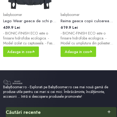
babyboomer
babyboomer
Lego Wear geaca de schi pentru copii culoarea gri
Reima geaca copii culoarea albastru marin
459.9 Lei
619.9 Lei
- BIONIC-FINISH ECO este o
- BIONIC-FINISH ECO este o
finisare hidrofoba ecologica. -
finisare hidrofoba ecologica. -
Model izolat cu captuseala. - Fason
Model cu umplutura din poliester
drept. - Buzunare incheiate. -
reciclat 100%. - Model certificat
Adauga in cos
Adauga in cos
Gluga detasabila. - Incheiere cu
Bluesign® Standard. Un produs cu
fermoar. - Model rezistent la apa. -
acest marcaj este sigur pentru
Guler ridicat. - Rezistent la apa. -
consumator, iar productia sa este
Model cu insertii reflectorizante.
realizata din materiale din surse
responsabile si cu un impact minim
asupra mediului. - Model izolat. -
Fason drept. - Buzunare incheiate. -
BabyBoomer.ro - Explorati pe BabyBoomer.ro cea mai nouă gamă de
produse utile pentru cei mari si cei mici. Îmbrăcăminte, încălțăminte,
accesorii ... Intră si descopera produsele promovate!
Căutări recente