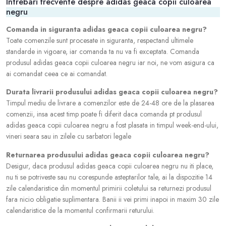
Intrebari frecvente despre adidas geaca copii culoarea
negru
Comanda in siguranta adidas geaca copii culoarea negru?
Toate comenzile sunt procesate in siguranta, respectand ultimele
standarde in vigoare, iar comanda ta nu va fi exceptata. Comanda
produsul adidas geaca copii culoarea negru iar noi, ne vom asigura ca
ai comandat ceea ce ai comandat.
Durata livrarii produsului adidas geaca copii culoarea negru?
Timpul mediu de livrare a comenzilor este de 24-48 ore de la plasarea
comenzii, insa acest timp poate fi diferit daca comanda pt produsul
adidas geaca copii culoarea negru a fost plasata in timpul week-end-ului,
vineri seara sau in zilele cu sarbatori legale
Returnarea produsului adidas geaca copii culoarea negru?
Desigur, daca produsul adidas geaca copii culoarea negru nu iti place,
nu ti se potriveste sau nu corespunde asteptarilor tale, ai la dispozitie 14
zile calendaristice din momentul primirii coletului sa returnezi produsul
fara nicio obligatie suplimentara. Banii ii vei primi inapoi in maxim 30 zile
calendaristice de la momentul confirmarii returului.