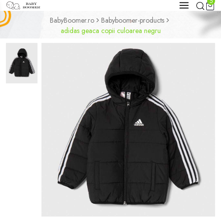
5
BabyBoomer.ro
Babyboomer-products
adidas geaca copii culoarea negru