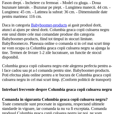
Fason drept. - Incheiere cu fermoar. - Model cu gluga. - Doua
buzunare laterale. - Buzunar pe piept. - Lungimea manecii. 44 cm. -
Lungimea: 45 cm. - Latimea la subrat: 36 cm. - Dimensiunile date
pentru marimea: 116 cm.
Daca in categoria
Babyboomer-products
ai gasit produsl dorit,
atunci ai ajuns pe siteul dorit. Columbia geaca copii culoarea negru
este unul dintre cele mai comandate produse din categoria
Babyboomer-products, fiind tot timpul in stocuri limitate.
BabyBoomer.ro. Plaseaza online o comanda si in cel mai scurt timp
ne vom ocupa ca Columbia geaca copii culoarea negru sa ajunga la
tine. Termen de livrare 1-2 zile lucratoare, un functie de stocul
disponibil.
Columbia geaca copii culoarea negru este alegerea perfecta pentru a-
l face cadou sau pt a-l comanda pentru sine. Babyboomer-products.
Poti efectua plata online pentru a te bucura de Columbia geaca copii
culoarea negru in cel mai scurt timp. (Conform politicii de transport)
Intrebari frecvente despre Columbia geaca copii culoarea negru
Comanda in siguranta Columbia geaca copii culoarea negru?
Toate comenzile sunt procesate in siguranta, respectand ultimele
standarde in vigoare, iar comanda ta nu va fi exceptata. Comanda
produsul Columbia geaca copii culoarea negru iar noi, ne vom