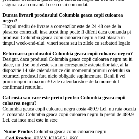
asigura ca ai comandat ceea ce ai comandat.
Durata livrarii produsului Columbia geaca copii culoarea
negru?
Timpul mediu de livrare a comenzilor este de 24-48 ore de la
plasarea comenzii, insa acest timp poate fi diferit daca comanda pt
produsul Columbia geaca copii culoarea negru a fost plasata in
timpul week-end-ului, vineri seara sau in zilele cu sarbatori legale
Returnarea produsului Columbia geaca copii culoarea negru?
Desigur, daca produsul Columbia geaca copii culoarea negru nu iti
place, nu ti se potriveste sau nu corespunde asteptarilor tale, ai la
dispozitie 14 zile calendaristice din momentul primirii coletului sa
returnezi produsul fara nicio obligatie suplimentara. Banii ii vei
primi inapoi in maxim 30 zile calendaristice de la momentul
confirmarii returului.
Cat costa sau care este pretul pentru Columbia geaca copii
culoarea negru?
Columbia geaca copii culoarea negru costa 489.9 Lei, nu rata ocazia
si comanda Columbia geaca copii culoarea negru la pretul de 489.9
Lei, cat inca mai este in stoc.
Nume Produs
Columbia geaca copii culoarea negru
Cod Produs
9BYX-KUG051_99X