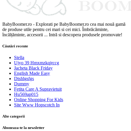
BabyBoomer.ro - Explorati pe BabyBoomer.ro cea mai nouă gamă
de produse utile pentru cei mari si cei mici. Îmbrăcăminte,
încălțăminte, accesorii ... Intră si descopera produsele promovate!
Căutări recente
Stella
Ujyo 39 Hmxmzkqjrccg
Jacheta Black Friday
English Made Easy
Dtsfdgsfgs
Dummy
Fetita Care A Supravietuit
Hu569ap015
Online Shopping For Kids
Site Www Hopscotch In
Alte categorii
Aboneaza-te la newsletter