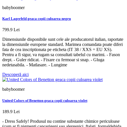
babyboomer
Karl Lagerfeld geaca copii culoarea negru
799.9 Lei
Dimensiunile disponibile sunt cele ale producatorul italian, raportate
la dimensiunile europene standard. Marimea comandata poate diferi
fata de cea inscriptionata pe eticheta (IT 38 / XXS = EU XS).
Pentru a fi sigur, va rugam sa consultati tabelul cu marimi. - Fason
drept. - Guler ridicat. - Fixare cu fermoar si snap. - Gluga
nedetasabila. - Matlasare. - Lungime
Descoperă aici
babyboomer
United Colors of Benetton geaca copii culoarea violet
189.9 Lei
- Dress Safely! Produsul nu contine substante chimice periculoase
(cum ar fi pigmenti cancerigeni sau alergenici, ftalati, formaldehida