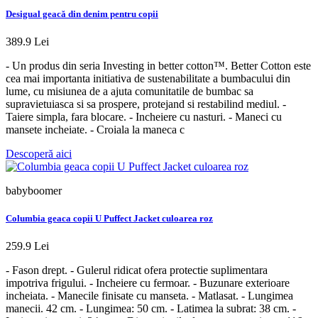
Desigual geacă din denim pentru copii
389.9 Lei
- Un produs din seria Investing in better cotton™. Better Cotton este
cea mai importanta initiativa de sustenabilitate a bumbacului din
lume, cu misiunea de a ajuta comunitatile de bumbac sa
supravietuiasca si sa prospere, protejand si restabilind mediul. -
Taiere simpla, fara blocare. - Incheiere cu nasturi. - Maneci cu
mansete incheiate. - Croiala la maneca c
Descoperă aici
babyboomer
Columbia geaca copii U Puffect Jacket culoarea roz
259.9 Lei
- Fason drept. - Gulerul ridicat ofera protectie suplimentara
impotriva frigului. - Incheiere cu fermoar. - Buzunare exterioare
incheiata. - Manecile finisate cu manseta. - Matlasat. - Lungimea
manecii. 42 cm. - Lungimea: 50 cm. - Latimea la subrat: 38 cm. -