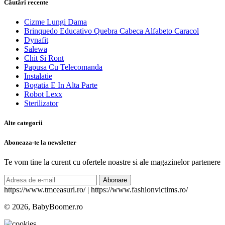
Căutări recente
Cizme Lungi Dama
Brinquedo Educativo Quebra Cabeca Alfabeto Caracol
Dynafit
Salewa
Chit Si Ront
Papusa Cu Telecomanda
Instalatie
Bogatia E In Alta Parte
Robot Lexx
Sterilizator
Alte categorii
Aboneaza-te la newsletter
Te vom tine la curent cu ofertele noastre si ale magazinelor partenere
Abonare
https://www.tmceasuri.ro/ | https://www.fashionvictims.ro/
© 2026, BabyBoomer.ro