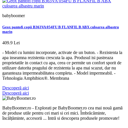
babyboomer
Geox pantofi copii B363VA 054FU B FLANFIL B ABX culoarea albastru
marin
409.9 Lei
- Model cu lumini incorporate, activate de un buton. - Rezistenta la
apa inseamna rezistenta crescuta la apa. Produsul isi pastreaza
proprietatile in contact cu apa, ceea ce permite un confort sporit de
utilizare datorita pragului de rezistenta la apa mai scazut, dar nu
garanteaza impermeabilitatea completa. - Model impermeabil. -
Tehnologia Amphibiox®. Membrana
Descoperă aici
Descoperă aici
BabyBoomer.ro - Explorati pe BabyBoomer.ro cea mai nouă gamă
de produse utile pentru cei mari si cei mici. Îmbrăcăminte,
încălțăminte, accesorii ... Intră si descopera produsele promovate!