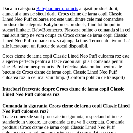
Daca in categoria
Babyboomer-products
ai gasit produsl dorit,
atunci ai ajuns pe siteul dorit. Crocs cizme de iarna copii Classic
Lined Neo Puff culoarea roz este unul dintre cele mai comandate
produse din categoria Babyboomer-products, fiind tot timpul in
stocuri limitate. BabyBoomer.ro. Plaseaza online o comanda si in cel
mai scurt timp ne vom ocupa ca Crocs cizme de iarna copii Classic
Lined Neo Puff culoarea roz sa ajunga la tine. Termen de livrare 1-2
zile lucratoare, un functie de stocul disponibil.
Crocs cizme de iarna copii Classic Lined Neo Puff culoarea roz este
alegerea perfecta pentru a-l face cadou sau pt a-l comanda pentru
sine. Babyboomer-products. Poti efectua plata online pentru a te
bucura de Crocs cizme de iarna copii Classic Lined Neo Puff
culoarea roz in cel mai scurt timp. (Conform politicii de transport)
Intrebari frecvente despre Crocs cizme de iarna copii Classic
Lined Neo Puff culoarea roz
Comanda in siguranta Crocs cizme de iarna copii Classic Lined
Neo Puff culoarea roz?
Toate comenzile sunt procesate in siguranta, respectand ultimele
standarde in vigoare, iar comanda ta nu va fi exceptata. Comanda
produsul Crocs cizme de iarna copii Classic Lined Neo Puff
culoarea roz iar noi, ne vom asigura ca ai comandat ceea ce ai