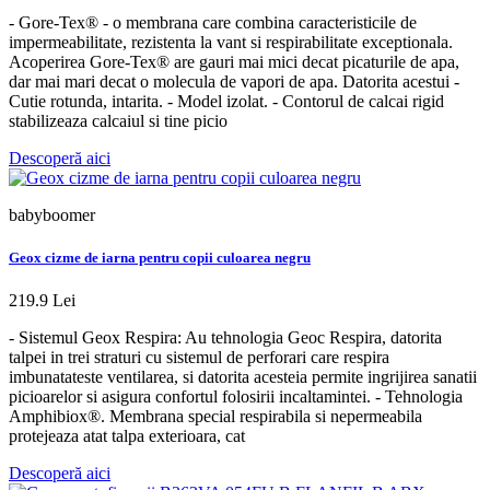
- Gore-Tex® - o membrana care combina caracteristicile de
impermeabilitate, rezistenta la vant si respirabilitate exceptionala.
Acoperirea Gore-Tex® are gauri mai mici decat picaturile de apa,
dar mai mari decat o molecula de vapori de apa. Datorita acestui -
Cutie rotunda, intarita. - Model izolat. - Contorul de calcai rigid
stabilizeaza calcaiul si tine picio
Descoperă aici
babyboomer
Geox cizme de iarna pentru copii culoarea negru
219.9 Lei
- Sistemul Geox Respira: Au tehnologia Geoc Respira, datorita
talpei in trei straturi cu sistemul de perforari care respira
imbunatateste ventilarea, si datorita acesteia permite ingrijirea sanatii
picioarelor si asigura confortul folosirii incaltamintei. - Tehnologia
Amphibiox®. Membrana special respirabila si nepermeabila
protejeaza atat talpa exterioara, cat
Descoperă aici