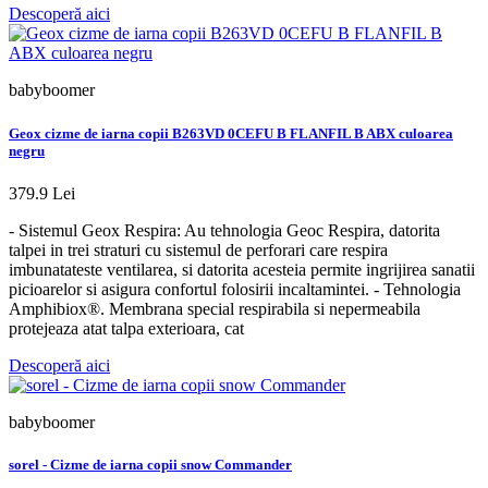
Descoperă aici
babyboomer
Geox cizme de iarna copii B263VD 0CEFU B FLANFIL B ABX culoarea
negru
379.9 Lei
- Sistemul Geox Respira: Au tehnologia Geoc Respira, datorita
talpei in trei straturi cu sistemul de perforari care respira
imbunatateste ventilarea, si datorita acesteia permite ingrijirea sanatii
picioarelor si asigura confortul folosirii incaltamintei. - Tehnologia
Amphibiox®. Membrana special respirabila si nepermeabila
protejeaza atat talpa exterioara, cat
Descoperă aici
babyboomer
sorel - Cizme de iarna copii snow Commander