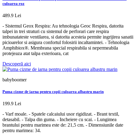
culoarea roz
489.9 Lei
- Sistemul Geox Respira: Au tehnologia Geoc Respira, datorita
talpei in trei straturi cu sistemul de perforari care respira
imbunatateste ventilarea, si datorita acesteia permite ingrijirea sanatii
picioarelor si asigura confortul folosirii incaltamintei. - Tehnologia
Amphibiox®. Membrana special respirabila si nepermeabila
protejeaza atat talpa exterioara, cat
Descoperă aici
babyboomer
Puma cizme de iarna pentru copii culoarea albastru marin
199.9 Lei
- Varf moale. - Spatele calcaiului usor rigidizat. - Brant textil,
detasabil. - Talpa din guma. - Incheiere cu scai. - Lungimea
brantului pentru marimea este de: 21,5 cm. - Dimensiunile date
pentru marimea: 34.