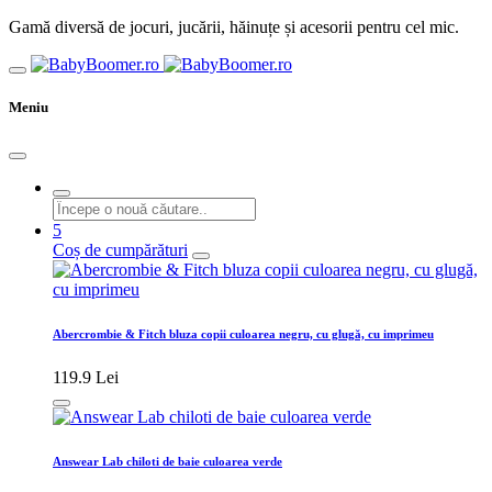
Gamă diversă de jocuri, jucării, hăinuțe și acesorii pentru cel mic.
Meniu
5
Coș de cumpărături
Abercrombie & Fitch bluza copii culoarea negru, cu glugă, cu imprimeu
119.9 Lei
Answear Lab chiloti de baie culoarea verde