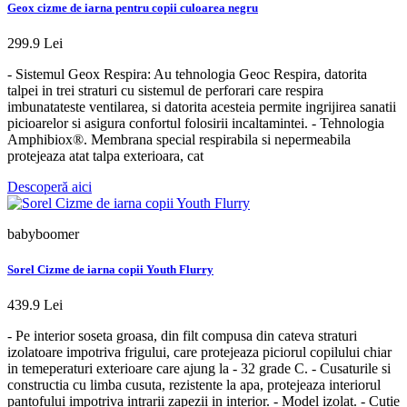
Geox cizme de iarna pentru copii culoarea negru
299.9 Lei
- Sistemul Geox Respira: Au tehnologia Geoc Respira, datorita
talpei in trei straturi cu sistemul de perforari care respira
imbunatateste ventilarea, si datorita acesteia permite ingrijirea sanatii
picioarelor si asigura confortul folosirii incaltamintei. - Tehnologia
Amphibiox®. Membrana special respirabila si nepermeabila
protejeaza atat talpa exterioara, cat
Descoperă aici
babyboomer
Sorel Cizme de iarna copii Youth Flurry
439.9 Lei
- Pe interior soseta groasa, din filt compusa din cateva straturi
izolatoare impotriva frigului, care protejeaza piciorul copilului chiar
in temeperaturi exterioare care ajung la - 32 grade C. - Cusaturile si
constructia cu limba cusuta, rezistente la apa, protejeaza interiorul
pantofului impotriva intrarii zapezii in interior. - Model izolat. - Cutie