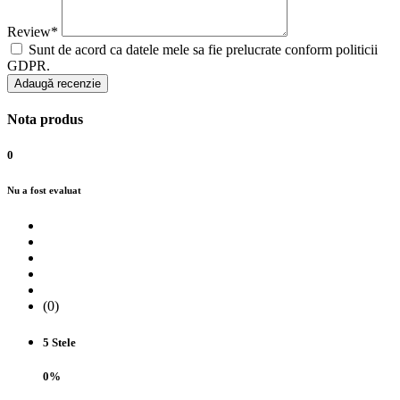
Review*
Sunt de acord ca datele mele sa fie prelucrate conform politicii
GDPR.
Adaugă recenzie
Nota produs
0
Nu a fost evaluat
(0)
5 Stele
0%