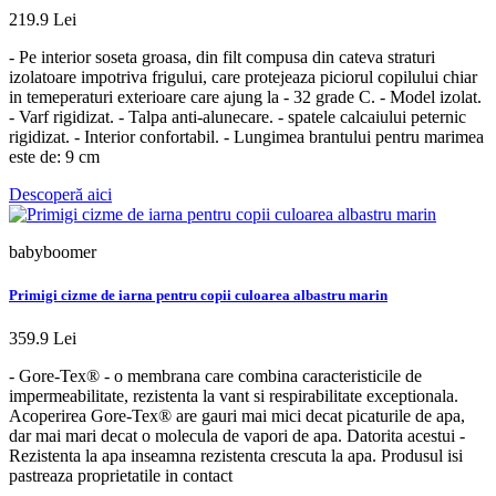
219.9 Lei
- Pe interior soseta groasa, din filt compusa din cateva straturi
izolatoare impotriva frigului, care protejeaza piciorul copilului chiar
in temeperaturi exterioare care ajung la - 32 grade C. - Model izolat.
- Varf rigidizat. - Talpa anti-alunecare. - spatele calcaiului peternic
rigidizat. - Interior confortabil. - Lungimea brantului pentru marimea
este de: 9 cm
Descoperă aici
babyboomer
Primigi cizme de iarna pentru copii culoarea albastru marin
359.9 Lei
- Gore-Tex® - o membrana care combina caracteristicile de
impermeabilitate, rezistenta la vant si respirabilitate exceptionala.
Acoperirea Gore-Tex® are gauri mai mici decat picaturile de apa,
dar mai mari decat o molecula de vapori de apa. Datorita acestui -
Rezistenta la apa inseamna rezistenta crescuta la apa. Produsul isi
pastreaza proprietatile in contact