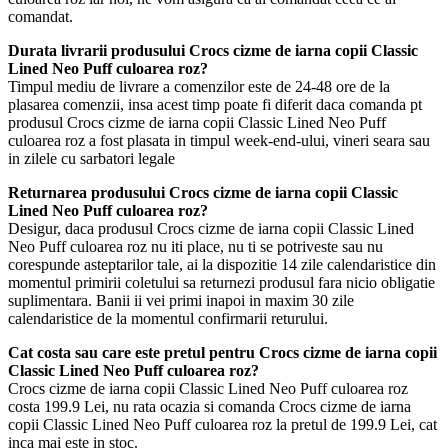
comandat.
Durata livrarii produsului Crocs cizme de iarna copii Classic
Lined Neo Puff culoarea roz?
Timpul mediu de livrare a comenzilor este de 24-48 ore de la
plasarea comenzii, insa acest timp poate fi diferit daca comanda pt
produsul Crocs cizme de iarna copii Classic Lined Neo Puff
culoarea roz a fost plasata in timpul week-end-ului, vineri seara sau
in zilele cu sarbatori legale
Returnarea produsului Crocs cizme de iarna copii Classic
Lined Neo Puff culoarea roz?
Desigur, daca produsul Crocs cizme de iarna copii Classic Lined
Neo Puff culoarea roz nu iti place, nu ti se potriveste sau nu
corespunde asteptarilor tale, ai la dispozitie 14 zile calendaristice din
momentul primirii coletului sa returnezi produsul fara nicio obligatie
suplimentara. Banii ii vei primi inapoi in maxim 30 zile
calendaristice de la momentul confirmarii returului.
Cat costa sau care este pretul pentru Crocs cizme de iarna copii
Classic Lined Neo Puff culoarea roz?
Crocs cizme de iarna copii Classic Lined Neo Puff culoarea roz
costa 199.9 Lei, nu rata ocazia si comanda Crocs cizme de iarna
copii Classic Lined Neo Puff culoarea roz la pretul de 199.9 Lei, cat
inca mai este in stoc.