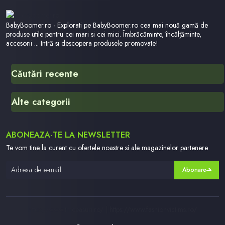
BabyBoomer.ro - Explorati pe BabyBoomer.ro cea mai nouă gamă de
produse utile pentru cei mari si cei mici. Îmbrăcăminte, încălțăminte,
accesorii ... Intră si descopera produsele promovate!
Căutări recente
Htn77
Alte categorii
Noriel
Fa I Pe Plac
Mknkeyyyy
ABONEAZA-TE LA NEWSLETTER
Telecomanda Robot Masina
Activation Code Sally Salon 1
Te vom tine la curent cu ofertele noastre si ale magazinelor partenere
Lego Dots Noriel Black Friday
Abonare
Joc Educational
Cizme Lungi Dama
Brinquedo Educativo Quebra Cabeca Alfabeto Caracol
https://www.tmceasuri.ro/ | https://www.fashionvictims.ro/