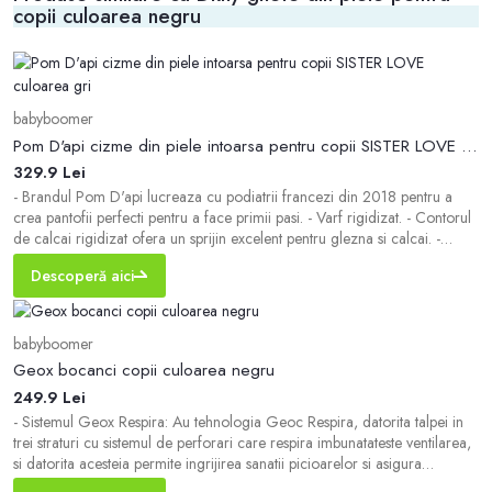
copii culoarea negru
babyboomer
Pom D'api cizme din piele intoarsa pentru copii SISTER LOVE culoarea gri
329.9 Lei
- Brandul Pom D'api lucreaza cu podiatrii francezi din 2018 pentru a
crea pantofii perfecti pentru a face primii pasi. - Varf rigidizat. - Contorul
de calcai rigidizat ofera un sprijin excelent pentru glezna si calcai. -
Inchidere cu fermoar lateral si cu velcro. - Talpa exterioara din cauciuc
Descoperă aici
este durabila si rezistenta la deteriorare. - Brantul din piele este c
babyboomer
Geox bocanci copii culoarea negru
249.9 Lei
- Sistemul Geox Respira: Au tehnologia Geoc Respira, datorita talpei in
trei straturi cu sistemul de perforari care respira imbunatateste ventilarea,
si datorita acesteia permite ingrijirea sanatii picioarelor si asigura
confortul folosirii incaltamintei. - Bucla de la spate usureaza alunecarea