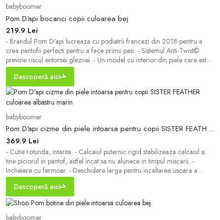
babyboomer
Pom D'api bocanci copii culoarea bej
219.9 Lei
- Brandul Pom D'api lucreaza cu podiatrii francezi din 2018 pentru a
crea pantofii perfecti pentru a face primii pasi. - Sistemul Anti-Twist©
previne riscul entorsei gleznei. - Un model cu interior din piele care este
confortabil pentru picior si previne frecarea, abraziunile si aparitia unui
Descoperă aici
miros neplacut. - Talpa exterioara din cauciuc este durabila si rezist
babyboomer
Pom D'api cizme din piele intoarsa pentru copii SISTER FEATHER culoarea albastru marin
369.9 Lei
- Cutie rotunda, intarita. - Calcaiul puternic rigid stabilizeaza calcaiul si
tine piciorul in pantof, astfel incat sa nu alunece in timpul miscarii. -
Incheiere cu fermoar. - Deschidere larga pentru incaltarea usoara a
pantofilor. - Brantul din piele este confortabil pentru picior si previne
Descoperă aici
frecarea, abraziunile si aparitia unui miros neplacut. - Talpa exterioa
babyboomer