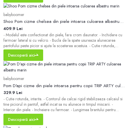
babyboomer
Shoo Pom cizme chelsea din piele intoarsa culoarea albastru marin
409.9 Lei
- Modelul este confectionat din piele, fara crom daunator. - Inchidere cu
fermoar lateral si cu velcro. - Bucla de la spate usureaza alunecarea
pantofului peste picior si ajuta la scoaterea acestuia. - Cutie rotunda,
intarita. - Contorul de calcai rigid stabilizeaza calcaiul si tine piciorul in
Descoperă aici
pantof, astfel incat sa nu alunece in timpul miscarii. - Un model cu
babyboomer
Pom D'api cizme din piele intoarsa pentru copii TRIP ARTY culoarea albastru marin
329.9 Lei
- Cutie rotunda, intarita. - Contorul de calcai rigid stabilizeaza calcaiul si
tine piciorul in pantof, astfel incat sa nu alunece in timpul miscarii. -
Interior din piele. - Incheiere cu fermoar. - Lungimea brantului pentru
marimea este de: 19 cm. - Dimensiunile date pentru marimea: 31.
Descoperă aici