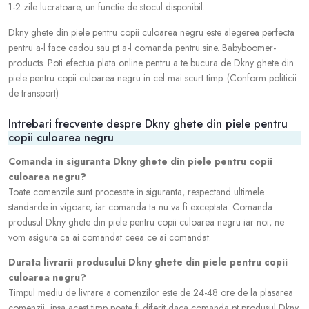
1-2 zile lucratoare, un functie de stocul disponibil.
Dkny ghete din piele pentru copii culoarea negru este alegerea perfecta
pentru a-l face cadou sau pt a-l comanda pentru sine. Babyboomer-
products. Poti efectua plata online pentru a te bucura de Dkny ghete din
piele pentru copii culoarea negru in cel mai scurt timp. (Conform politicii
de transport)
Intrebari frecvente despre Dkny ghete din piele pentru
copii culoarea negru
Comanda in siguranta Dkny ghete din piele pentru copii
culoarea negru?
Toate comenzile sunt procesate in siguranta, respectand ultimele
standarde in vigoare, iar comanda ta nu va fi exceptata. Comanda
produsul Dkny ghete din piele pentru copii culoarea negru iar noi, ne
vom asigura ca ai comandat ceea ce ai comandat.
Durata livrarii produsului Dkny ghete din piele pentru copii
culoarea negru?
Timpul mediu de livrare a comenzilor este de 24-48 ore de la plasarea
comenzii, insa acest timp poate fi diferit daca comanda pt produsul Dkny