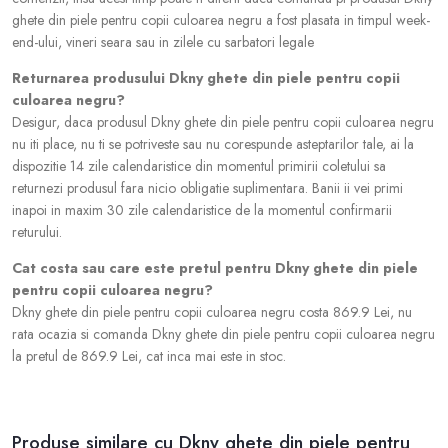
ghete din piele pentru copii culoarea negru a fost plasata in timpul week-
end-ului, vineri seara sau in zilele cu sarbatori legale
Returnarea produsului Dkny ghete din piele pentru copii
culoarea negru?
Desigur, daca produsul Dkny ghete din piele pentru copii culoarea negru
nu iti place, nu ti se potriveste sau nu corespunde asteptarilor tale, ai la
dispozitie 14 zile calendaristice din momentul primirii coletului sa
returnezi produsul fara nicio obligatie suplimentara. Banii ii vei primi
inapoi in maxim 30 zile calendaristice de la momentul confirmarii
returului.
Cat costa sau care este pretul pentru Dkny ghete din piele
pentru copii culoarea negru?
Dkny ghete din piele pentru copii culoarea negru costa 869.9 Lei, nu
rata ocazia si comanda Dkny ghete din piele pentru copii culoarea negru
la pretul de 869.9 Lei, cat inca mai este in stoc.
Produse similare cu Dkny ghete din piele pentru