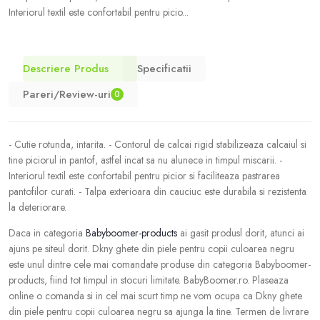
Interiorul textil este confortabil pentru picio...
Descriere Produs
Specificatii
Pareri/Review-uri
0
- Cutie rotunda, intarita. - Contorul de calcai rigid stabilizeaza calcaiul si
tine piciorul in pantof, astfel incat sa nu alunece in timpul miscarii. -
Interiorul textil este confortabil pentru picior si faciliteaza pastrarea
pantofilor curati. - Talpa exterioara din cauciuc este durabila si rezistenta
la deteriorare.
Daca in categoria
Babyboomer-products
ai gasit produsl dorit, atunci ai
ajuns pe siteul dorit. Dkny ghete din piele pentru copii culoarea negru
este unul dintre cele mai comandate produse din categoria Babyboomer-
products, fiind tot timpul in stocuri limitate. BabyBoomer.ro. Plaseaza
online o comanda si in cel mai scurt timp ne vom ocupa ca Dkny ghete
din piele pentru copii culoarea negru sa ajunga la tine. Termen de livrare