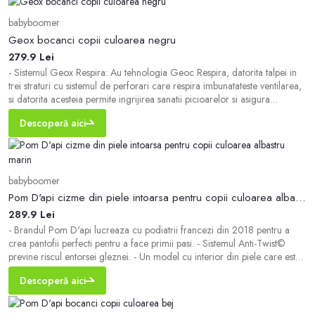
babyboomer
Geox bocanci copii culoarea negru
279.9 Lei
- Sistemul Geox Respira: Au tehnologia Geoc Respira, datorita talpei in
trei straturi cu sistemul de perforari care respira imbunatateste ventilarea,
si datorita acesteia permite ingrijirea sanatii picioarelor si asigura
confortul folosirii incaltamintei. - Model cu siret cu fermoar lateral si
Descoperă aici
inchidere cu Velcro. - Talpa exterioara din cauciuc este durabila si r
babyboomer
Pom D'api cizme din piele intoarsa pentru copii culoarea albastru marin
289.9 Lei
- Brandul Pom D'api lucreaza cu podiatrii francezi din 2018 pentru a
crea pantofii perfecti pentru a face primii pasi. - Sistemul Anti-Twist©
previne riscul entorsei gleznei. - Un model cu interior din piele care este
confortabil pentru picior si previne frecarea, abraziunile si aparitia unui
Descoperă aici
miros neplacut. - Talpa exterioara din cauciuc este durabila si rezist