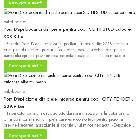
Descoperă aici
pantofului peste picior si ajuta la scoaterea acestuia. - Cutie rotun
babyboomer
Pom D'api bocanci din piele pentru copii SID HI STUD culoarea maro
299.9 Lei
- Brandul Pom D'api lucreaza cu podiatrii francezi din 2018 pentru a
crea pantofii perfecti pentru a face primii pasi. - Urechea din spatele
pantofului sprijina pozitionarea corecta a calcaiului. - Talpa moale si
flexibila ofera libertate deplina de miscare. - Deschidere larga pentru
Descoperă aici
incaltarea usoara a pantofilor. - Model cu siret cu fermoar lateral si
inchidere
babyboomer
Pom D'api cizme din piele intoarsa pentru copii CITY TENDER culoarea albastru marin
329.9 Lei
- Talpa exterioara din cauciuc este durabila si rezistenta la deteriorare. -
Un model cu interior din piele care este confortabil pentru picior si
previne frecarea, abraziunile si aparitia unui miros neplacut. - Deschidere
larga pentru incaltarea usoara a pantofilor. - Urechea din spatele
Descoperă aici
pantofului sprijina pozitionarea corecta a calcaiului. - Talpa moale si fle