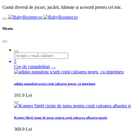
Gamă diversă de jocuri, jucării, hăinuțe și acesorii pentru cel mic.
Meniu
5
Coș de cumpărături
adidas pantaloni scurti copii culoarea negru, cu imprimeu
101.9 Lei
Konges Sløjd cizme de iarna pentru copii culoarea albastru marin
369.9 Lei