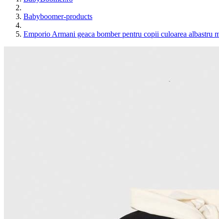
Babyboomer-products
Emporio Armani geaca bomber pentru copii culoarea albastru 