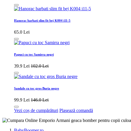
Hanorac barbati slim fit bej K004 i11-5
65.0 Lei
Papuci cu toc Samirra negri
39.9 Lei
102.0 Lei
Sandale cu toc gros Buria negre
99.9 Lei
146.0 Lei
Vezi coș de cumpărături
Plasează comandă
BabyBoomer.ro