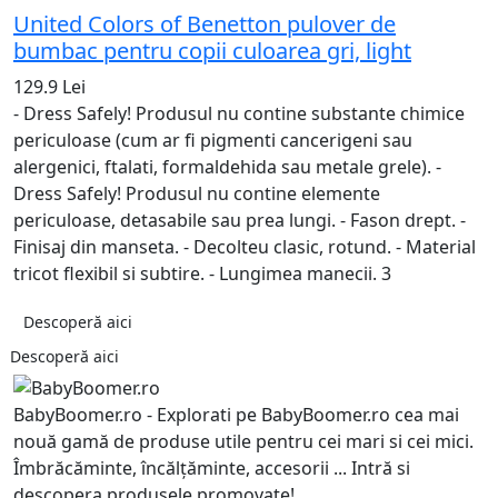
United Colors of Benetton pulover de
bumbac pentru copii culoarea gri, light
129.9 Lei
- Dress Safely! Produsul nu contine substante chimice
periculoase (cum ar fi pigmenti cancerigeni sau
alergenici, ftalati, formaldehida sau metale grele). -
Dress Safely! Produsul nu contine elemente
periculoase, detasabile sau prea lungi. - Fason drept. -
Finisaj din manseta. - Decolteu clasic, rotund. - Material
tricot flexibil si subtire. - Lungimea manecii. 3
Descoperă aici
Descoperă aici
BabyBoomer.ro - Explorati pe BabyBoomer.ro cea mai
nouă gamă de produse utile pentru cei mari si cei mici.
Îmbrăcăminte, încălțăminte, accesorii ... Intră si
descopera produsele promovate!