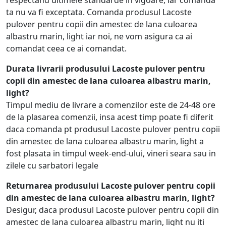
respectand ultimele standarde in vigoare, iar comanda
ta nu va fi exceptata. Comanda produsul Lacoste
pulover pentru copii din amestec de lana culoarea
albastru marin, light iar noi, ne vom asigura ca ai
comandat ceea ce ai comandat.
Durata livrarii produsului Lacoste pulover pentru
copii din amestec de lana culoarea albastru marin,
light?
Timpul mediu de livrare a comenzilor este de 24-48 ore
de la plasarea comenzii, insa acest timp poate fi diferit
daca comanda pt produsul Lacoste pulover pentru copii
din amestec de lana culoarea albastru marin, light a
fost plasata in timpul week-end-ului, vineri seara sau in
zilele cu sarbatori legale
Returnarea produsului Lacoste pulover pentru copii
din amestec de lana culoarea albastru marin, light?
Desigur, daca produsul Lacoste pulover pentru copii din
amestec de lana culoarea albastru marin, light nu iti