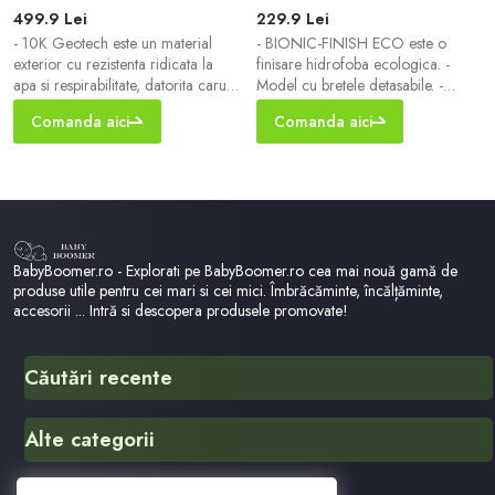
499.9 Lei
229.9 Lei
- 10K Geotech este un material
- BIONIC-FINISH ECO este o
exterior cu rezistenta ridicata la
finisare hidrofoba ecologica. -
apa si respirabilitate, datorita caruia
Model cu bretele detasabile. -
va mentine cald si uscat in timpul
Partea de jos a piciorului cu
Comanda aici
Comanda aici
activitatii. - Rezistenta la apa
manseta cauciucata. - Buzunare
inseamna rezistenta crescuta la
incheiate. - Incheiere acoperita.
apa. Produsul isi pastreaza
proprietatile in contact cu apa,
ceea ce permite un confort sporit
de utilizare datorita pragului de
rezistenta la apa mai scazut,
BabyBoomer.ro - Explorati pe BabyBoomer.ro cea mai nouă gamă de
produse utile pentru cei mari si cei mici. Îmbrăcăminte, încălțăminte,
accesorii ... Intră si descopera produsele promovate!
Căutări recente
Minnie Mouse
Alte categorii
Angry Birds
Sacou Rosu
Patrula Catelusilor Dragonul