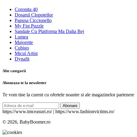
Coronita 40
Dosarul Clopoteilor
Papusa Ciccionello
My Fist Puzzle
Sandale Cu Platforma Ma Dalia Bej
Lumea
Majorette
Cubigo
Micul Artist
Dynafit
Alte categorii
Aboneaza-te la newsletter
Te vom tine la curent cu ofertele noastre si ale magazinelor partenere
Abonare
https://www.tmceasuri.ro/ | https://www.fashionvictims.ro/
© 2026, BabyBoomer.ro