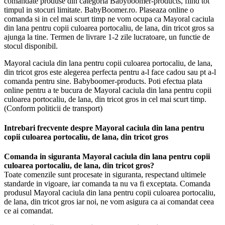
comandate produse din categoria Babyboomer-products, fiind tot
timpul in stocuri limitate. BabyBoomer.ro. Plaseaza online o
comanda si in cel mai scurt timp ne vom ocupa ca Mayoral caciula
din lana pentru copii culoarea portocaliu, de lana, din tricot gros sa
ajunga la tine. Termen de livrare 1-2 zile lucratoare, un functie de
stocul disponibil.
Mayoral caciula din lana pentru copii culoarea portocaliu, de lana,
din tricot gros este alegerea perfecta pentru a-l face cadou sau pt a-l
comanda pentru sine. Babyboomer-products. Poti efectua plata
online pentru a te bucura de Mayoral caciula din lana pentru copii
culoarea portocaliu, de lana, din tricot gros in cel mai scurt timp.
(Conform politicii de transport)
Intrebari frecvente despre Mayoral caciula din lana pentru
copii culoarea portocaliu, de lana, din tricot gros
Comanda in siguranta Mayoral caciula din lana pentru copii
culoarea portocaliu, de lana, din tricot gros?
Toate comenzile sunt procesate in siguranta, respectand ultimele
standarde in vigoare, iar comanda ta nu va fi exceptata. Comanda
produsul Mayoral caciula din lana pentru copii culoarea portocaliu,
de lana, din tricot gros iar noi, ne vom asigura ca ai comandat ceea
ce ai comandat.