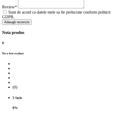
Review*
Sunt de acord ca datele mele sa fie prelucrate conform politicii
GDPR.
Adaugă recenzie
Nota produs
0
Nu a fost evaluat
(0)
5 Stele
0%