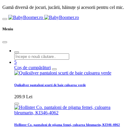
Gamă diversă de jocuri, jucării, hăinuțe și acesorii pentru cel mic.
Meniu
5
Coș de cumpărături
Quiksilver pantaloni scurti de baie culoarea verde
209.9 Lei
Hollister Co. pantaloni de pijama femei, culoarea bleumarin, KI346-4062