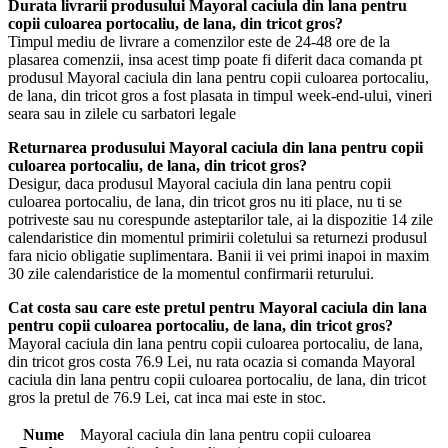
Durata livrarii produsului Mayoral caciula din lana pentru
copii culoarea portocaliu, de lana, din tricot gros?
Timpul mediu de livrare a comenzilor este de 24-48 ore de la
plasarea comenzii, insa acest timp poate fi diferit daca comanda pt
produsul Mayoral caciula din lana pentru copii culoarea portocaliu,
de lana, din tricot gros a fost plasata in timpul week-end-ului, vineri
seara sau in zilele cu sarbatori legale
Returnarea produsului Mayoral caciula din lana pentru copii
culoarea portocaliu, de lana, din tricot gros?
Desigur, daca produsul Mayoral caciula din lana pentru copii
culoarea portocaliu, de lana, din tricot gros nu iti place, nu ti se
potriveste sau nu corespunde asteptarilor tale, ai la dispozitie 14 zile
calendaristice din momentul primirii coletului sa returnezi produsul
fara nicio obligatie suplimentara. Banii ii vei primi inapoi in maxim
30 zile calendaristice de la momentul confirmarii returului.
Cat costa sau care este pretul pentru Mayoral caciula din lana
pentru copii culoarea portocaliu, de lana, din tricot gros?
Mayoral caciula din lana pentru copii culoarea portocaliu, de lana,
din tricot gros costa 76.9 Lei, nu rata ocazia si comanda Mayoral
caciula din lana pentru copii culoarea portocaliu, de lana, din tricot
gros la pretul de 76.9 Lei, cat inca mai este in stoc.
Nume
Mayoral caciula din lana pentru copii culoarea