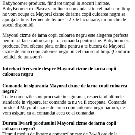
Babyboomer-products, fiind tot timpul in stocuri limitate.
BabyBoomer.ro. Plaseaza online o comanda si in cel mai scurt timp
ne vom ocupa ca Mayoral cizme de iarna copii culoarea negru sa
ajunga la tine. Termen de livrare 1-2 zile lucratoare, un functie de
stocul disponibil.
Mayoral cizme de iarna copii culoarea negru este alegerea perfecta
pentru a-l face cadou sau pt a-l comanda pentru sine. Babyboomer-
products. Poti efectua plata online pentru a te bucura de Mayoral
cizme de iarna copii culoarea negru in cel mai scurt timp. (Conform
politicii de transport)
Intrebari frecvente despre Mayoral cizme de iarna copii
culoarea negru
Comanda in siguranta Mayoral cizme de iarna copii culoarea
negru?
Toate comenzile sunt procesate in siguranta, respectand ultimele
standarde in vigoare, iar comanda ta nu va fi exceptata. Comanda
produsul Mayoral cizme de iarna copii culoarea negru iar noi, ne
vom asigura ca ai comandat ceea ce ai comandat.
Durata livrarii produsului Mayoral cizme de iarna copii
culoarea negru?
Timpul mediu de livrare a comenzilor este de 24-48 ore de la