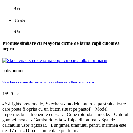
0%
1 Stele
0%
Produse similare cu Mayoral cizme de iarna copii culoarea
negru
babyboomer
b
Skechers cizme de iarna copii culoarea albastru marin
G
159.9 Lei
5
- S-Lights powered by Skechers - modelul are o talpa stralucitoare
-
care poate fi oprita cu un buton situat pe pantof. - Model
n
impermeabil. - Incheiere cu scai. - Cutie rotunda si moale. - Gulerul
g
gambei moale. - Gamba ridicata. - Talpa din guma. - Spatele
t
calcaiului usor rigidizat. - Lungimea brantului pentru marimea este
p
de: 17 cm. - Dimensiunile date pentru mar
p