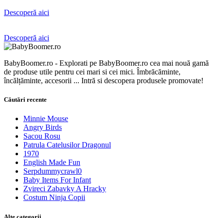
Descoperă aici
D
Descoperă aici
BabyBoomer.ro - Explorati pe BabyBoomer.ro cea mai nouă gamă
de produse utile pentru cei mari si cei mici. Îmbrăcăminte,
încălțăminte, accesorii ... Intră si descopera produsele promovate!
Căutări recente
Minnie Mouse
Angry Birds
Sacou Rosu
Patrula Catelusilor Dragonul
1970
English Made Fun
Serpdummycrawl0
Baby Items For Infant
Zvireci Zabavky A Hracky
Costum Ninja Copii
Alte categorii