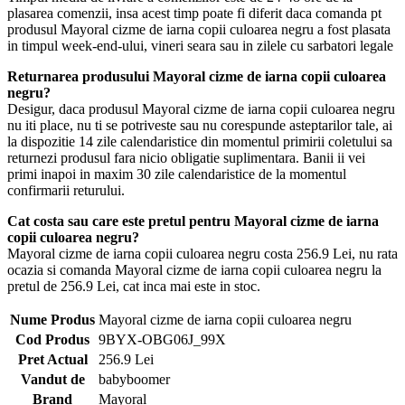
plasarea comenzii, insa acest timp poate fi diferit daca comanda pt
produsul Mayoral cizme de iarna copii culoarea negru a fost plasata
in timpul week-end-ului, vineri seara sau in zilele cu sarbatori legale
Returnarea produsului Mayoral cizme de iarna copii culoarea
negru?
Desigur, daca produsul Mayoral cizme de iarna copii culoarea negru
nu iti place, nu ti se potriveste sau nu corespunde asteptarilor tale, ai
la dispozitie 14 zile calendaristice din momentul primirii coletului sa
returnezi produsul fara nicio obligatie suplimentara. Banii ii vei
primi inapoi in maxim 30 zile calendaristice de la momentul
confirmarii returului.
Cat costa sau care este pretul pentru Mayoral cizme de iarna
copii culoarea negru?
Mayoral cizme de iarna copii culoarea negru costa 256.9 Lei, nu rata
ocazia si comanda Mayoral cizme de iarna copii culoarea negru la
pretul de 256.9 Lei, cat inca mai este in stoc.
Nume Produs
Mayoral cizme de iarna copii culoarea negru
Cod Produs
9BYX-OBG06J_99X
Pret Actual
256.9 Lei
Vandut de
babyboomer
Brand
Mayoral