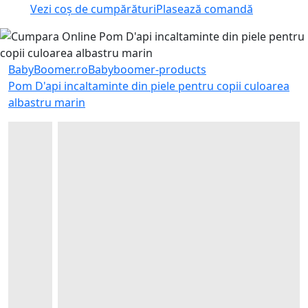
Vezi coș de cumpărături
Plasează comandă
BabyBoomer.ro
Babyboomer-products
Pom D'api incaltaminte din piele pentru copii culoarea
albastru marin