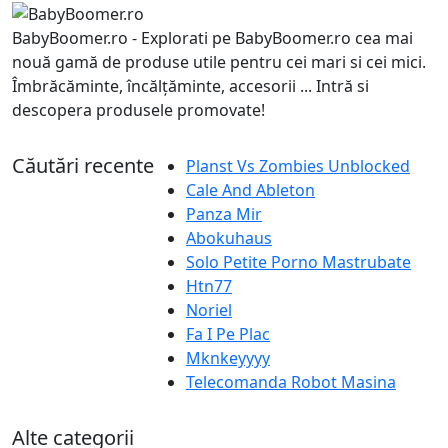
BabyBoomer.ro - Explorati pe BabyBoomer.ro cea mai
nouă gamă de produse utile pentru cei mari si cei mici.
Îmbrăcăminte, încălțăminte, accesorii ... Intră si
descopera produsele promovate!
Căutări recente
Planst Vs Zombies Unblocked
Cale And Ableton
Panza Mir
Abokuhaus
Solo Petite Porno Mastrubate
Htn77
Noriel
Fa I Pe Plac
Mknkeyyyy
Telecomanda Robot Masina
Alte categorii