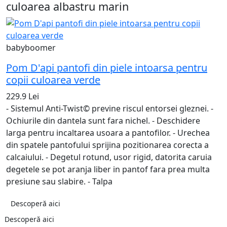
culoarea albastru marin
b
babyboomer
S
Pom D'api pantofi din piele intoarsa pentru
m
copii culoarea verde
2
229.9 Lei
-
- Sistemul Anti-Twist© previne riscul entorsei gleznei. -
c
Ochiurile din dantela sunt fara nichel. - Deschidere
r
larga pentru incaltarea usoara a pantofilor. - Urechea
t
din spatele pantofului sprijina pozitionarea corecta a
t
calcaiului. - Degetul rotund, usor rigid, datorita caruia
u
degetele se pot aranja liber in pantof fara prea multa
c
presiune sau slabire. - Talpa
Descoperă aici
Descoperă aici