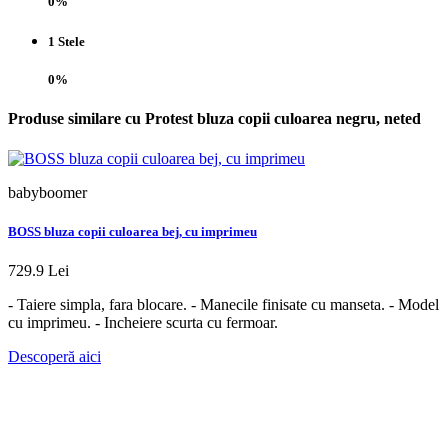
0%
1 Stele
0%
Produse similare cu Protest bluza copii culoarea negru, neted
babyboomer
b
BOSS bluza copii culoarea bej, cu imprimeu
a
729.9 Lei
1
- Taiere simpla, fara blocare. - Manecile finisate cu manseta. - Model
-
cu imprimeu. - Incheiere scurta cu fermoar.
d
d
Descoperă aici
-
D