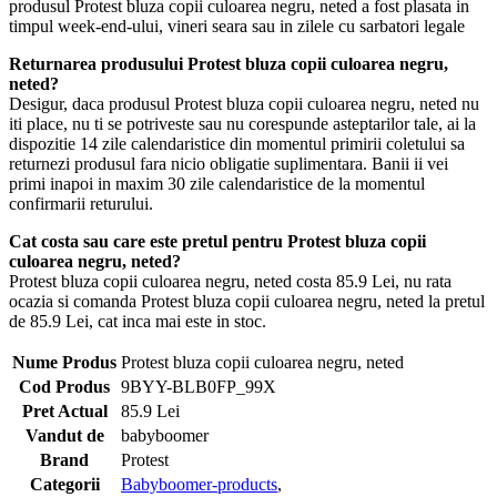
produsul Protest bluza copii culoarea negru, neted a fost plasata in
timpul week-end-ului, vineri seara sau in zilele cu sarbatori legale
Returnarea produsului Protest bluza copii culoarea negru,
neted?
Desigur, daca produsul Protest bluza copii culoarea negru, neted nu
iti place, nu ti se potriveste sau nu corespunde asteptarilor tale, ai la
dispozitie 14 zile calendaristice din momentul primirii coletului sa
returnezi produsul fara nicio obligatie suplimentara. Banii ii vei
primi inapoi in maxim 30 zile calendaristice de la momentul
confirmarii returului.
Cat costa sau care este pretul pentru Protest bluza copii
culoarea negru, neted?
Protest bluza copii culoarea negru, neted costa 85.9 Lei, nu rata
ocazia si comanda Protest bluza copii culoarea negru, neted la pretul
de 85.9 Lei, cat inca mai este in stoc.
Nume Produs
Protest bluza copii culoarea negru, neted
Cod Produs
9BYY-BLB0FP_99X
Pret Actual
85.9 Lei
Vandut de
babyboomer
Brand
Protest
Categorii
Babyboomer-products
,