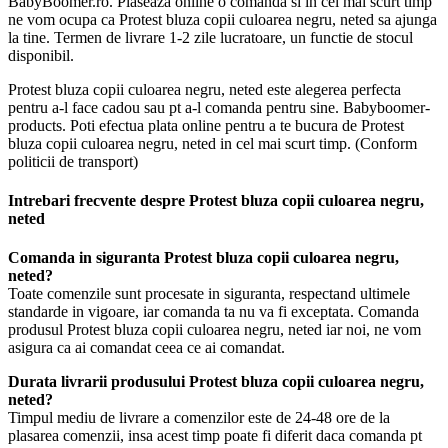
BabyBoomer.ro. Plaseaza online o comanda si in cel mai scurt timp
ne vom ocupa ca Protest bluza copii culoarea negru, neted sa ajunga
la tine. Termen de livrare 1-2 zile lucratoare, un functie de stocul
disponibil.
Protest bluza copii culoarea negru, neted este alegerea perfecta
pentru a-l face cadou sau pt a-l comanda pentru sine. Babyboomer-
products. Poti efectua plata online pentru a te bucura de Protest
bluza copii culoarea negru, neted in cel mai scurt timp. (Conform
politicii de transport)
Intrebari frecvente despre Protest bluza copii culoarea negru,
neted
Comanda in siguranta Protest bluza copii culoarea negru,
neted?
Toate comenzile sunt procesate in siguranta, respectand ultimele
standarde in vigoare, iar comanda ta nu va fi exceptata. Comanda
produsul Protest bluza copii culoarea negru, neted iar noi, ne vom
asigura ca ai comandat ceea ce ai comandat.
Durata livrarii produsului Protest bluza copii culoarea negru,
neted?
Timpul mediu de livrare a comenzilor este de 24-48 ore de la
plasarea comenzii, insa acest timp poate fi diferit daca comanda pt