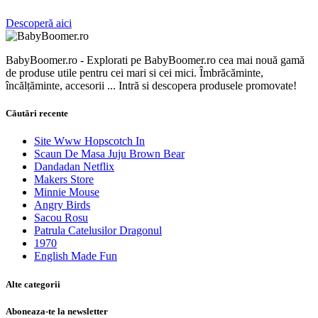
Descoperă aici
BabyBoomer.ro - Explorati pe BabyBoomer.ro cea mai nouă gamă
de produse utile pentru cei mari si cei mici. Îmbrăcăminte,
încălțăminte, accesorii ... Intră si descopera produsele promovate!
Căutări recente
Site Www Hopscotch In
Scaun De Masa Juju Brown Bear
Dandadan Netflix
Makers Store
Minnie Mouse
Angry Birds
Sacou Rosu
Patrula Catelusilor Dragonul
1970
English Made Fun
Alte categorii
Aboneaza-te la newsletter