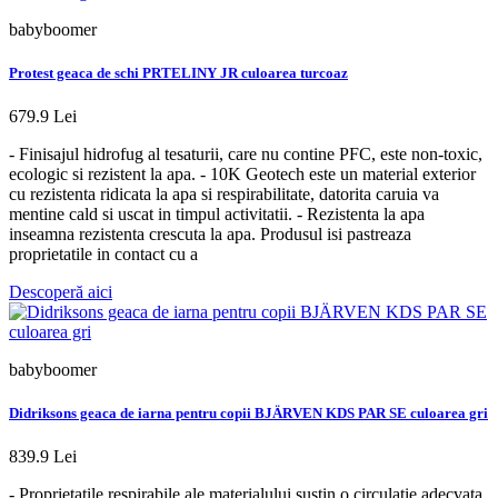
babyboomer
Protest geaca de schi PRTELINY JR culoarea turcoaz
679.9 Lei
- Finisajul hidrofug al tesaturii, care nu contine PFC, este non-toxic,
ecologic si rezistent la apa. - 10K Geotech este un material exterior
cu rezistenta ridicata la apa si respirabilitate, datorita caruia va
mentine cald si uscat in timpul activitatii. - Rezistenta la apa
inseamna rezistenta crescuta la apa. Produsul isi pastreaza
proprietatile in contact cu a
Descoperă aici
babyboomer
Didriksons geaca de iarna pentru copii BJÄRVEN KDS PAR SE culoarea gri
839.9 Lei
- Proprietatile respirabile ale materialului sustin o circulatie adecvata