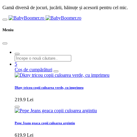
Gamă diversă de jocuri, jucării, hăinuțe și acesorii pentru cel mic.
Meniu
5
Coș de cumpărături
Dkny tricou copii culoarea verde, cu imprimeu
219.9 Lei
Pepe Jeans geaca copii culoarea argintiu
619.9 Lei