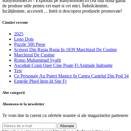
BabyBoomer.ro - Explorati pe BabyBoomer.ro cea mai nouă gamă
de produse utile pentru cei mari si cei mici. Îmbrăcăminte,
încălțăminte, accesorii ... Intră si descopera produsele promovate!
Căutări recente
2025
Lego Dots
Puzzle 500 Piese
Scrisori Din Rusia Rusia In 1839 Marchizul De Custine
Marchizul De Custine
Romo Muhammad Syafii
Ascultati Copii Oare Cine Poate Fi Animale Indragite
Test
Ce Personaje Au Puteri Magice In Cartea Castelul Din Pod 34
Emtelle Php4 Item Id Site Fr
Alte categorii
Aboneaza-te la newsletter
Te vom tine la curent cu ofertele noastre si ale magazinelor partenere
Abonare