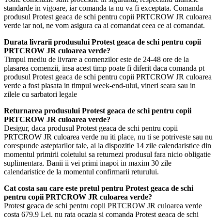
standarde in vigoare, iar comanda ta nu va fi exceptata. Comanda
produsul Protest geaca de schi pentru copii PRTCROW JR culoarea
verde iar noi, ne vom asigura ca ai comandat ceea ce ai comandat.
Durata livrarii produsului Protest geaca de schi pentru copii
PRTCROW JR culoarea verde?
Timpul mediu de livrare a comenzilor este de 24-48 ore de la
plasarea comenzii, insa acest timp poate fi diferit daca comanda pt
produsul Protest geaca de schi pentru copii PRTCROW JR culoarea
verde a fost plasata in timpul week-end-ului, vineri seara sau in
zilele cu sarbatori legale
Returnarea produsului Protest geaca de schi pentru copii
PRTCROW JR culoarea verde?
Desigur, daca produsul Protest geaca de schi pentru copii
PRTCROW JR culoarea verde nu iti place, nu ti se potriveste sau nu
corespunde asteptarilor tale, ai la dispozitie 14 zile calendaristice din
momentul primirii coletului sa returnezi produsul fara nicio obligatie
suplimentara. Banii ii vei primi inapoi in maxim 30 zile
calendaristice de la momentul confirmarii returului.
Cat costa sau care este pretul pentru Protest geaca de schi
pentru copii PRTCROW JR culoarea verde?
Protest geaca de schi pentru copii PRTCROW JR culoarea verde
costa 679.9 Lei, nu rata ocazia si comanda Protest geaca de schi