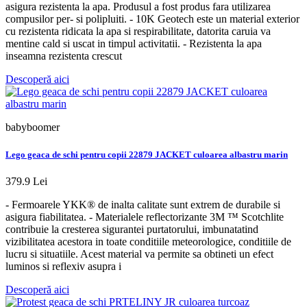
asigura rezistenta la apa. Produsul a fost produs fara utilizarea
compusilor per- si polipluiti. - 10K Geotech este un material exterior
cu rezistenta ridicata la apa si respirabilitate, datorita caruia va
mentine cald si uscat in timpul activitatii. - Rezistenta la apa
inseamna rezistenta crescut
Descoperă aici
babyboomer
Lego geaca de schi pentru copii 22879 JACKET culoarea albastru marin
379.9 Lei
- Fermoarele YKK® de inalta calitate sunt extrem de durabile si
asigura fiabilitatea. - Materialele reflectorizante 3M ™ Scotchlite
contribuie la cresterea sigurantei purtatorului, imbunatatind
vizibilitatea acestora in toate conditiile meteorologice, conditiile de
lucru si situatiile. Acest material va permite sa obtineti un efect
luminos si reflexiv asupra i
Descoperă aici