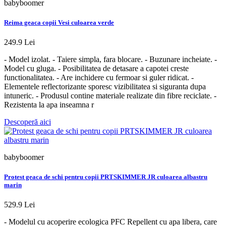
babyboomer
Reima geaca copii Vesi culoarea verde
249.9 Lei
- Model izolat. - Taiere simpla, fara blocare. - Buzunare incheiate. -
Model cu gluga. - Posibilitatea de detasare a capotei creste
functionalitatea. - Are inchidere cu fermoar si guler ridicat. -
Elementele reflectorizante sporesc vizibilitatea si siguranta dupa
intuneric. - Produsul contine materiale realizate din fibre reciclate. -
Rezistenta la apa inseamna r
Descoperă aici
babyboomer
Protest geaca de schi pentru copii PRTSKIMMER JR culoarea albastru
marin
529.9 Lei
- Modelul cu acoperire ecologica PFC Repellent cu apa libera, care