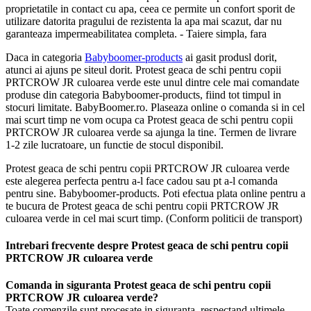
proprietatile in contact cu apa, ceea ce permite un confort sporit de
utilizare datorita pragului de rezistenta la apa mai scazut, dar nu
garanteaza impermeabilitatea completa. - Taiere simpla, fara
Daca in categoria
Babyboomer-products
ai gasit produsl dorit,
atunci ai ajuns pe siteul dorit. Protest geaca de schi pentru copii
PRTCROW JR culoarea verde este unul dintre cele mai comandate
produse din categoria Babyboomer-products, fiind tot timpul in
stocuri limitate. BabyBoomer.ro. Plaseaza online o comanda si in cel
mai scurt timp ne vom ocupa ca Protest geaca de schi pentru copii
PRTCROW JR culoarea verde sa ajunga la tine. Termen de livrare
1-2 zile lucratoare, un functie de stocul disponibil.
Protest geaca de schi pentru copii PRTCROW JR culoarea verde
este alegerea perfecta pentru a-l face cadou sau pt a-l comanda
pentru sine. Babyboomer-products. Poti efectua plata online pentru a
te bucura de Protest geaca de schi pentru copii PRTCROW JR
culoarea verde in cel mai scurt timp. (Conform politicii de transport)
Intrebari frecvente despre Protest geaca de schi pentru copii
PRTCROW JR culoarea verde
Comanda in siguranta Protest geaca de schi pentru copii
PRTCROW JR culoarea verde?
Toate comenzile sunt procesate in siguranta, respectand ultimele