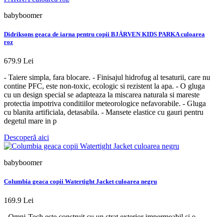
babyboomer
Didriksons geaca de iarna pentru copii BJÄRVEN KIDS PARKA culoarea
roz
679.9 Lei
- Taiere simpla, fara blocare. - Finisajul hidrofug al tesaturii, care nu
contine PFC, este non-toxic, ecologic si rezistent la apa. - O gluga
cu un design special se adapteaza la miscarea naturala si mareste
protectia impotriva conditiilor meteorologice nefavorabile. - Gluga
cu blanita artificiala, detasabila. - Mansete elastice cu gauri pentru
degetul mare in p
Descoperă aici
babyboomer
Columbia geaca copii Watertight Jacket culoarea negru
169.9 Lei
- Omni-Tech este construit cu un strat exterior impermeabil si o