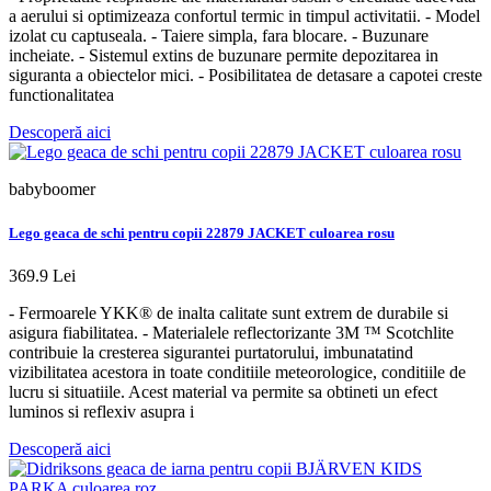
a aerului si optimizeaza confortul termic in timpul activitatii. - Model
izolat cu captuseala. - Taiere simpla, fara blocare. - Buzunare
incheiate. - Sistemul extins de buzunare permite depozitarea in
siguranta a obiectelor mici. - Posibilitatea de detasare a capotei creste
functionalitatea
Descoperă aici
babyboomer
Lego geaca de schi pentru copii 22879 JACKET culoarea rosu
369.9 Lei
- Fermoarele YKK® de inalta calitate sunt extrem de durabile si
asigura fiabilitatea. - Materialele reflectorizante 3M ™ Scotchlite
contribuie la cresterea sigurantei purtatorului, imbunatatind
vizibilitatea acestora in toate conditiile meteorologice, conditiile de
lucru si situatiile. Acest material va permite sa obtineti un efect
luminos si reflexiv asupra i
Descoperă aici