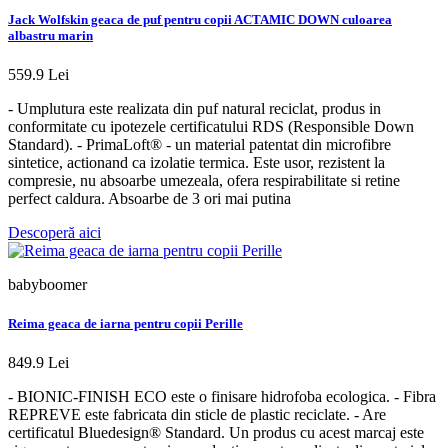
Jack Wolfskin geaca de puf pentru copii ACTAMIC DOWN culoarea
albastru marin
559.9 Lei
- Umplutura este realizata din puf natural reciclat, produs in
conformitate cu ipotezele certificatului RDS (Responsible Down
Standard). - PrimaLoft® - un material patentat din microfibre
sintetice, actionand ca izolatie termica. Este usor, rezistent la
compresie, nu absoarbe umezeala, ofera respirabilitate si retine
perfect caldura. Absoarbe de 3 ori mai putina
Descoperă aici
babyboomer
Reima geaca de iarna pentru copii Perille
849.9 Lei
- BIONIC-FINISH ECO este o finisare hidrofoba ecologica. - Fibra
REPREVE este fabricata din sticle de plastic reciclate. - Are
certificatul Bluedesign® Standard. Un produs cu acest marcaj este