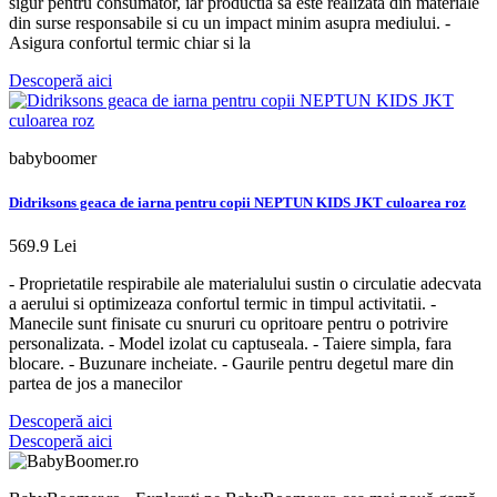
sigur pentru consumator, iar productia sa este realizata din materiale
din surse responsabile si cu un impact minim asupra mediului. -
Asigura confortul termic chiar si la
Descoperă aici
babyboomer
Didriksons geaca de iarna pentru copii NEPTUN KIDS JKT culoarea roz
569.9 Lei
- Proprietatile respirabile ale materialului sustin o circulatie adecvata
a aerului si optimizeaza confortul termic in timpul activitatii. -
Manecile sunt finisate cu snururi cu opritoare pentru o potrivire
personalizata. - Model izolat cu captuseala. - Taiere simpla, fara
blocare. - Buzunare incheiate. - Gaurile pentru degetul mare din
partea de jos a manecilor
Descoperă aici
Descoperă aici