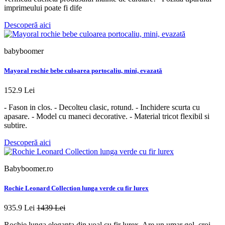
imprimeului poate fi dife
Descoperă aici
babyboomer
Mayoral rochie bebe culoarea portocaliu, mini, evazată
152.9 Lei
- Fason in clos. - Decolteu clasic, rotund. - Inchidere scurta cu
apasare. - Model cu maneci decorative. - Material tricot flexibil si
subtire.
Descoperă aici
Babyboomer.ro
Rochie Leonard Collection lunga verde cu fir lurex
935.9 Lei
1439 Lei
Rochie lunga eleganta din voal cu fir lurex. Are un umar gol, croi