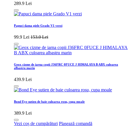
289.9 Lei
Papuci dama piele Grado V1 verzi
99.9 Lei
153.0 Lei
Geox cizme de iarna copii J36FRC 0FUCE J HIMALAYA B ABX culoarea
albastru marin
439.9 Lei
Bond Eye sutien de baie culoarea rosu, cupa moale
389.9 Lei
Vezi coș de cumpărături
Plasează comandă