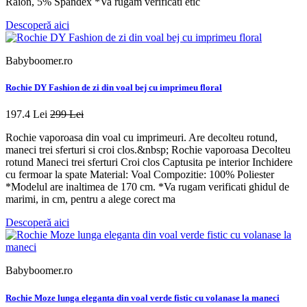
Raion, 5% Spandex *Va rugam verificati etic
Descoperă aici
Babyboomer.ro
Rochie DY Fashion de zi din voal bej cu imprimeu floral
197.4 Lei
299 Lei
Rochie vaporoasa din voal cu imprimeuri. Are decolteu rotund,
maneci trei sferturi si croi clos.&nbsp; Rochie vaporoasa Decolteu
rotund Maneci trei sferturi Croi clos Captusita pe interior Inchidere
cu fermoar la spate Material: Voal Compozitie: 100% Poliester
*Modelul are inaltimea de 170 cm. *Va rugam verificati ghidul de
marimi, in cm, pentru a alege corect ma
Descoperă aici
Babyboomer.ro
Rochie Moze lunga eleganta din voal verde fistic cu volanase la maneci