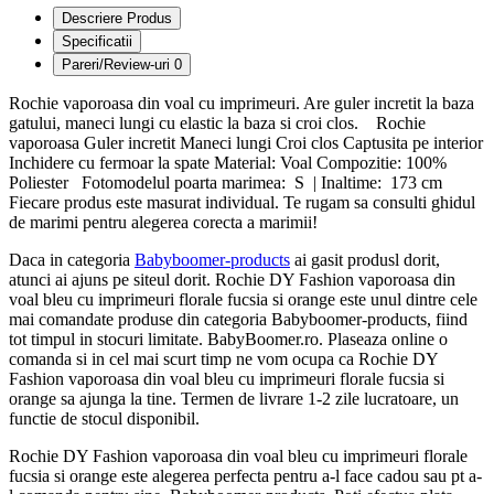
Descriere Produs
Specificatii
Pareri/Review-uri
0
Rochie vaporoasa din voal cu imprimeuri. Are guler incretit la baza
gatului, maneci lungi cu elastic la baza si croi clos. Rochie
vaporoasa Guler incretit Maneci lungi Croi clos Captusita pe interior
Inchidere cu fermoar la spate Material: Voal Compozitie: 100%
Poliester Fotomodelul poarta marimea: S | Inaltime: 173 cm
Fiecare produs este masurat individual. Te rugam sa consulti ghidul
de marimi pentru alegerea corecta a marimii!
Daca in categoria
Babyboomer-products
ai gasit produsl dorit,
atunci ai ajuns pe siteul dorit. Rochie DY Fashion vaporoasa din
voal bleu cu imprimeuri florale fucsia si orange este unul dintre cele
mai comandate produse din categoria Babyboomer-products, fiind
tot timpul in stocuri limitate. BabyBoomer.ro. Plaseaza online o
comanda si in cel mai scurt timp ne vom ocupa ca Rochie DY
Fashion vaporoasa din voal bleu cu imprimeuri florale fucsia si
orange sa ajunga la tine. Termen de livrare 1-2 zile lucratoare, un
functie de stocul disponibil.
Rochie DY Fashion vaporoasa din voal bleu cu imprimeuri florale
fucsia si orange este alegerea perfecta pentru a-l face cadou sau pt a-