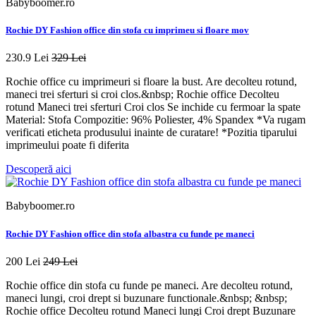
Babyboomer.ro
Rochie DY Fashion office din stofa cu imprimeu si floare mov
230.9 Lei
329 Lei
Rochie office cu imprimeuri si floare la bust. Are decolteu rotund,
maneci trei sferturi si croi clos.&nbsp; Rochie office Decolteu
rotund Maneci trei sferturi Croi clos Se inchide cu fermoar la spate
Material: Stofa Compozitie: 96% Poliester, 4% Spandex *Va rugam
verificati eticheta produsului inainte de curatare! *Pozitia tiparului
imprimeului poate fi diferita
Descoperă aici
Babyboomer.ro
Rochie DY Fashion office din stofa albastra cu funde pe maneci
200 Lei
249 Lei
Rochie office din stofa cu funde pe maneci. Are decolteu rotund,
maneci lungi, croi drept si buzunare functionale.&nbsp; &nbsp;
Rochie office Decolteu rotund Maneci lungi Croi drept Buzunare