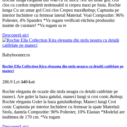
clos cu cordon impletit nedetasabil si crepeu maxi pe fusta. Rochie
lunga Cu un umar gol Croi clos Crepeu maxi&nbsp; Captusita pe
interior Inchidere cu fermoar lateral Material: Voal Compozitie: 96%
Poliester, 4% Spandex *Va rugam verificati eticheta produsului
inainte de curatare! *Va rugam sa re
Descoperă aici
Babyboomer.ro
Rochie Ella Collection Kira eleganta din stofa neagra cu detalii catifelate pe
maneci
286.9 Lei
349 Lei
Rochie eleganta de ocazie din stofa neagra cu detalii catifelate pe
maneci. Are guler la baza gatului, maneci lungi si croi conic.&nbsp;
Rochie eleganta Guler la baza gatului&nbsp; Maneci lungi Croi
conic Captusita pe interior Inchidere cu fermoar la spate Matertial:
Stofa, dantela Compozitie: 90% Poliester, 10% Elastan *Modelul are
inaltimea de 170 cm. *Va rugam
Descoperă aici