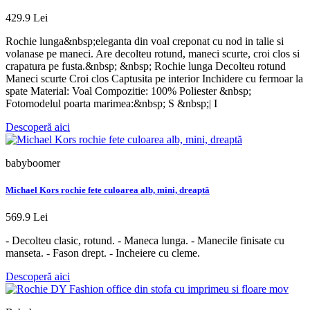
429.9 Lei
Rochie lunga&nbsp;eleganta din voal creponat cu nod in talie si
volanase pe maneci. Are decolteu rotund, maneci scurte, croi clos si
crapatura pe fusta.&nbsp; &nbsp; Rochie lunga Decolteu rotund
Maneci scurte Croi clos Captusita pe interior Inchidere cu fermoar la
spate Material: Voal Compozitie: 100% Poliester &nbsp;
Fotomodelul poarta marimea:&nbsp; S &nbsp;| I
Descoperă aici
babyboomer
Michael Kors rochie fete culoarea alb, mini, dreaptă
569.9 Lei
- Decolteu clasic, rotund. - Maneca lunga. - Manecile finisate cu
manseta. - Fason drept. - Incheiere cu cleme.
Descoperă aici