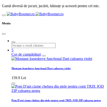
Gamă diversă de jocuri, jucării, hăinuțe și acesorii pentru cel mic.
Meniu
5
Coș de cumpărături
Montane longsleeve funcțional Dart culoarea violet
159.9 Lei
Pom D'api cizme chelsea din piele pentru copii TRIX JOD ZIP culoarea negru