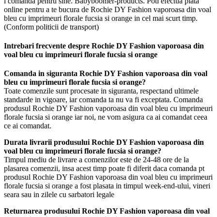
l comanda pentru sine. Babyboomer-products. Poti efectua plata
online pentru a te bucura de Rochie DY Fashion vaporoasa din voal
bleu cu imprimeuri florale fucsia si orange in cel mai scurt timp.
(Conform politicii de transport)
Intrebari frecvente despre Rochie DY Fashion vaporoasa din
voal bleu cu imprimeuri florale fucsia si orange
Comanda in siguranta Rochie DY Fashion vaporoasa din voal
bleu cu imprimeuri florale fucsia si orange?
Toate comenzile sunt procesate in siguranta, respectand ultimele
standarde in vigoare, iar comanda ta nu va fi exceptata. Comanda
produsul Rochie DY Fashion vaporoasa din voal bleu cu imprimeuri
florale fucsia si orange iar noi, ne vom asigura ca ai comandat ceea
ce ai comandat.
Durata livrarii produsului Rochie DY Fashion vaporoasa din
voal bleu cu imprimeuri florale fucsia si orange?
Timpul mediu de livrare a comenzilor este de 24-48 ore de la
plasarea comenzii, insa acest timp poate fi diferit daca comanda pt
produsul Rochie DY Fashion vaporoasa din voal bleu cu imprimeuri
florale fucsia si orange a fost plasata in timpul week-end-ului, vineri
seara sau in zilele cu sarbatori legale
Returnarea produsului Rochie DY Fashion vaporoasa din voal