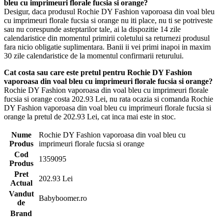
bleu cu imprimeuri florale fucsia si orange?
Desigur, daca produsul Rochie DY Fashion vaporoasa din voal bleu
cu imprimeuri florale fucsia si orange nu iti place, nu ti se potriveste
sau nu corespunde asteptarilor tale, ai la dispozitie 14 zile
calendaristice din momentul primirii coletului sa returnezi produsul
fara nicio obligatie suplimentara. Banii ii vei primi inapoi in maxim
30 zile calendaristice de la momentul confirmarii returului.
Cat costa sau care este pretul pentru Rochie DY Fashion
vaporoasa din voal bleu cu imprimeuri florale fucsia si orange?
Rochie DY Fashion vaporoasa din voal bleu cu imprimeuri florale
fucsia si orange costa 202.93 Lei, nu rata ocazia si comanda Rochie
DY Fashion vaporoasa din voal bleu cu imprimeuri florale fucsia si
orange la pretul de 202.93 Lei, cat inca mai este in stoc.
Nume
Rochie DY Fashion vaporoasa din voal bleu cu
Produs
imprimeuri florale fucsia si orange
Cod
1359095
Produs
Pret
202.93 Lei
Actual
Vandut
Babyboomer.ro
de
Brand