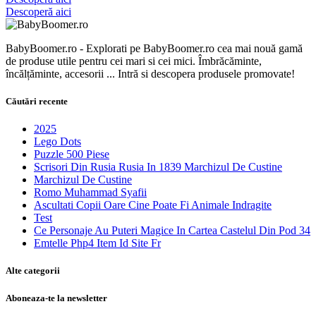
Descoperă aici
BabyBoomer.ro - Explorati pe BabyBoomer.ro cea mai nouă gamă
de produse utile pentru cei mari si cei mici. Îmbrăcăminte,
încălțăminte, accesorii ... Intră si descopera produsele promovate!
Căutări recente
2025
Lego Dots
Puzzle 500 Piese
Scrisori Din Rusia Rusia In 1839 Marchizul De Custine
Marchizul De Custine
Romo Muhammad Syafii
Ascultati Copii Oare Cine Poate Fi Animale Indragite
Test
Ce Personaje Au Puteri Magice In Cartea Castelul Din Pod 34
Emtelle Php4 Item Id Site Fr
Alte categorii
Aboneaza-te la newsletter