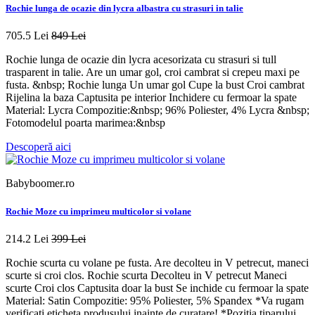
Rochie lunga de ocazie din lycra albastra cu strasuri in talie
705.5 Lei
849 Lei
Rochie lunga de ocazie din lycra acesorizata cu strasuri si tull
trasparent in talie. Are un umar gol, croi cambrat si crepeu maxi pe
fusta. &nbsp; Rochie lunga Un umar gol Cupe la bust Croi cambrat
Rijelina la baza Captusita pe interior Inchidere cu fermoar la spate
Material: Lycra Compozitie:&nbsp; 96% Poliester, 4% Lycra &nbsp;
Fotomodelul poarta marimea:&nbsp
Descoperă aici
Babyboomer.ro
Rochie Moze cu imprimeu multicolor si volane
214.2 Lei
399 Lei
Rochie scurta cu volane pe fusta. Are decolteu in V petrecut, maneci
scurte si croi clos. Rochie scurta Decolteu in V petrecut Maneci
scurte Croi clos Captusita doar la bust Se inchide cu fermoar la spate
Material: Satin Compozitie: 95% Poliester, 5% Spandex *Va rugam
verificati eticheta produsului inainte de curatare! *Pozitia tiparului