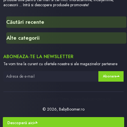
accesorii ... Intră si descopera produsele promovate!
Căutări recente
Accesorii Barbati
Alte categorii
Robot Lexie Book
Who Dunnit
Scaun De Masa Juju
ABONEAZA-TE LA NEWSLETTER
Biomecanics
2025
Te vom tine la curent cu ofertele noastre si ale magazinelor partenere
Lego Dots
Abonare
Puzzle 500 Piese
Marchizul De Custine
Scrisori Din Rusia Rusia In 1839 Marchizul De Custine
https://www.tmceasuri.ro/ | https://www.fashionvictims.ro/
© 2026, BabyBoomer.ro
Descoperă aici