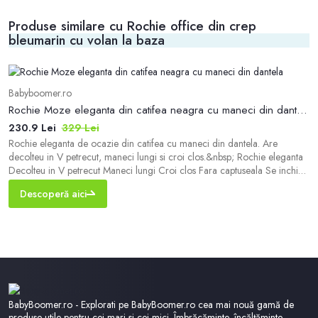
Produse similare cu Rochie office din crep
bleumarin cu volan la baza
Babyboomer.ro
b
Rochie Moze eleganta din catifea neagra cu maneci din dantela
M
230.9 Lei
329 Lei
1
Rochie eleganta de ocazie din catifea cu maneci din dantela. Are
- 
decolteu in V petrecut, maneci lungi si croi clos.&nbsp; Rochie eleganta
de
Decolteu in V petrecut Maneci lungi Croi clos Fara captuseala Se inchide
cu fermoar la spate Material: Catifea, dantela Compozitie: 100%
Descoperă aici
Poliester *Va rugam verificati eticheta produsului inainte de curatare!
*Va rugam sa retin
BabyBoomer.ro - Explorati pe BabyBoomer.ro cea mai nouă gamă de
produse utile pentru cei mari si cei mici. Îmbrăcăminte, încălțăminte,