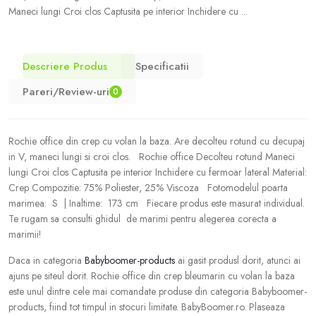
Maneci lungi Croi clos Captusita pe interior Inchidere cu ...
Descriere Produs
Specificatii
Pareri/Review-uri
0
Rochie office din crep cu volan la baza. Are decolteu rotund cu decupaj
in V, maneci lungi si croi clos. Rochie office Decolteu rotund Maneci
lungi Croi clos Captusita pe interior Inchidere cu fermoar lateral Material:
Crep Compozitie: 75% Poliester, 25% Viscoza Fotomodelul poarta
marimea: S | Inaltime: 173 cm Fiecare produs este masurat individual.
Te rugam sa consulti ghidul de marimi pentru alegerea corecta a
marimii!
Daca in categoria
Babyboomer-products
ai gasit produsl dorit, atunci ai
ajuns pe siteul dorit. Rochie office din crep bleumarin cu volan la baza
este unul dintre cele mai comandate produse din categoria Babyboomer-
products, fiind tot timpul in stocuri limitate. BabyBoomer.ro. Plaseaza