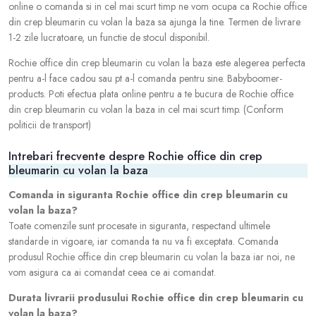
online o comanda si in cel mai scurt timp ne vom ocupa ca Rochie office
din crep bleumarin cu volan la baza sa ajunga la tine. Termen de livrare
1-2 zile lucratoare, un functie de stocul disponibil.
Rochie office din crep bleumarin cu volan la baza este alegerea perfecta
pentru a-l face cadou sau pt a-l comanda pentru sine. Babyboomer-
products. Poti efectua plata online pentru a te bucura de Rochie office
din crep bleumarin cu volan la baza in cel mai scurt timp. (Conform
politicii de transport)
Intrebari frecvente despre Rochie office din crep
bleumarin cu volan la baza
Comanda in siguranta Rochie office din crep bleumarin cu
volan la baza?
Toate comenzile sunt procesate in siguranta, respectand ultimele
standarde in vigoare, iar comanda ta nu va fi exceptata. Comanda
produsul Rochie office din crep bleumarin cu volan la baza iar noi, ne
vom asigura ca ai comandat ceea ce ai comandat.
Durata livrarii produsului Rochie office din crep bleumarin cu
volan la baza?