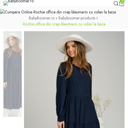
5
BabyBoomer.ro
Babyboomer-products
Rochie office din crep bleumarin cu volan la baza