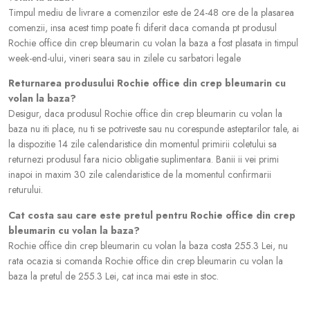
Timpul mediu de livrare a comenzilor este de 24-48 ore de la plasarea
comenzii, insa acest timp poate fi diferit daca comanda pt produsul
Rochie office din crep bleumarin cu volan la baza a fost plasata in timpul
week-end-ului, vineri seara sau in zilele cu sarbatori legale
Returnarea produsului Rochie office din crep bleumarin cu
volan la baza?
Desigur, daca produsul Rochie office din crep bleumarin cu volan la
baza nu iti place, nu ti se potriveste sau nu corespunde asteptarilor tale, ai
la dispozitie 14 zile calendaristice din momentul primirii coletului sa
returnezi produsul fara nicio obligatie suplimentara. Banii ii vei primi
inapoi in maxim 30 zile calendaristice de la momentul confirmarii
returului.
Cat costa sau care este pretul pentru Rochie office din crep
bleumarin cu volan la baza?
Rochie office din crep bleumarin cu volan la baza costa 255.3 Lei, nu
rata ocazia si comanda Rochie office din crep bleumarin cu volan la
baza la pretul de 255.3 Lei, cat inca mai este in stoc.