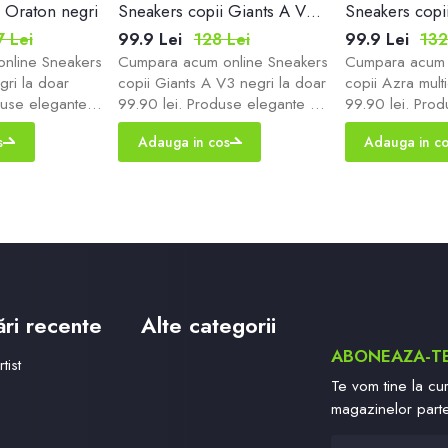
i Oraton negri
Sneakers copii Giants A V3 negri
7 Lei
99.9 Lei
128 Lei
99.9 Lei
132
nline Sneakers
Cumpara acum online Sneakers
Cumpara acum 
gri la doar
copii Giants A V3 negri la doar
copii Azra multi
duse elegante
99.90 lei. Produse elegante de
99.90 lei. Pro
vrare rapida!
calitate cu livrare rapida!
calitate cu livra
s
Adauga in cos
Adauga in c
ul tau de
Zapatos magazinul tau de
Zapatos magazi
incaltaminte!
incaltaminte!
ări recente
Alte categorii
ABONEAZA-T
tist
Te vom tine la cur
magazinelor part