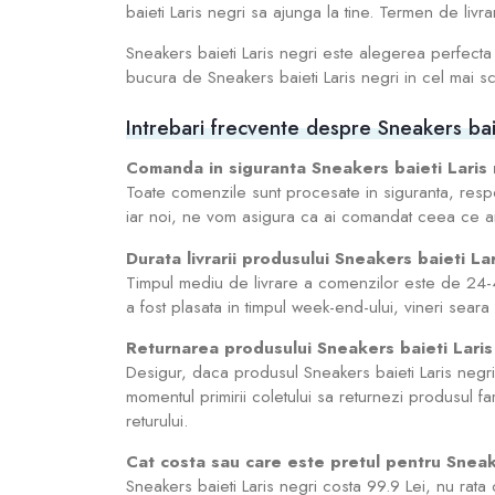
baieti Laris negri sa ajunga la tine. Termen de livra
Sneakers baieti Laris negri este alegerea perfect
bucura de Sneakers baieti Laris negri in cel mai scu
Intrebari frecvente despre Sneakers baie
Comanda in siguranta Sneakers baieti Laris
Toate comenzile sunt procesate in siguranta, resp
iar noi, ne vom asigura ca ai comandat ceea ce a
Durata livrarii produsului Sneakers baieti La
Timpul mediu de livrare a comenzilor este de 24-4
a fost plasata in timpul week-end-ului, vineri seara
Returnarea produsului Sneakers baieti Laris
Desigur, daca produsul Sneakers baieti Laris negri n
momentul primirii coletului sa returnezi produsul fa
returului.
Cat costa sau care este pretul pentru Sneak
Sneakers baieti Laris negri costa 99.9 Lei, nu rata