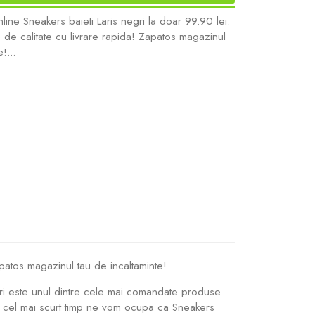
ne Sneakers baieti Laris negri la doar 99.90 lei.
de calitate cu livrare rapida! Zapatos magazinul
!...
patos magazinul tau de incaltaminte!
negri este unul dintre cele mai comandate produse
in cel mai scurt timp ne vom ocupa ca Sneakers