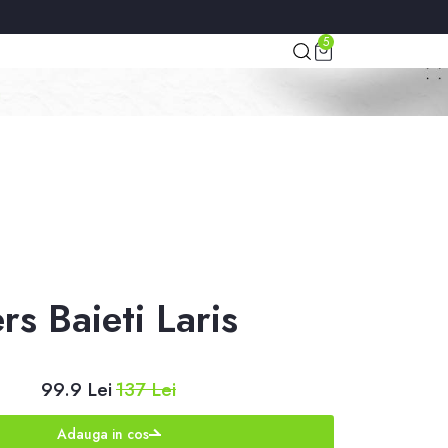
i pentru cel mic.
5
i
rs Baieti Laris
99.9 Lei
137 Lei
Adauga in cos