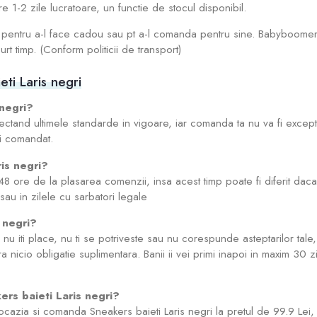
re 1-2 zile lucratoare, un functie de stocul disponibil.
a pentru a-l face cadou sau pt a-l comanda pentru sine. Babyboomer-
rt timp. (Conform politicii de transport)
ti Laris negri
 negri?
ectand ultimele standarde in vigoare, iar comanda ta nu va fi excep
i comandat.
ris negri?
8 ore de la plasarea comenzii, insa acest timp poate fi diferit dac
 sau in zilele cu sarbatori legale
 negri?
u iti place, nu ti se potriveste sau nu corespunde asteptarilor tale, 
ra nicio obligatie suplimentara. Banii ii vei primi inapoi in maxim 30 
ers baieti Laris negri?
 ocazia si comanda Sneakers baieti Laris negri la pretul de 99.9 Lei, 