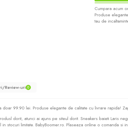
Cumpara acum onli
Produse elegante 
tau de incaltaminte
ri/Review-uri
0
 doar 99.90 lei. Produse elegante de calitate cu livrare rapida! Za
rodusl dorit, atunci ai ajuns pe siteul dorit. Sneakers baieti Laris 
l in stocuri limitate. BabyBoomer.ro. Plaseaza online o comanda si 