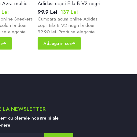
Sneakers copii Azra multicolori
Adidasi copii Eila B V2 negri
 Lei
99.9 Lei
137 Lei
69.9 Lei
10
online Sneakers
Cumpara acum online Adidasi
Cumpara acum 
colori la doar
copii Eila B V2 negri la doar
baieti Barletta
duse elegante de
99.90 lei. Produse elegante de
doar 69.90 lei
re rapida!
calitate cu livrare rapida!
elegante de cal
os
Adauga in cos
Adauga in c
nul tau de
Zapatos magazinul tau de
rapida! Zapato
incaltaminte!
de incaltaminte
E LA NEWSLETTER
ent cu ofertele noastre si ale
enere