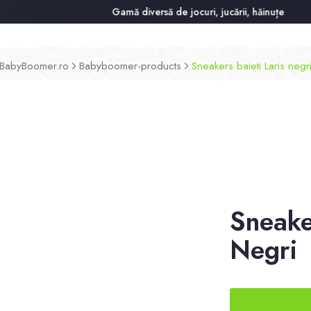
Gamă diversă de jocuri, jucării, hăinuțe și acesori
BabyBoomer.ro
Babyboomer-products
Sneakers baieti Laris negr
Sneake
Negri