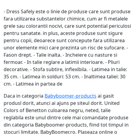
- Dress Safely este o linie de produse care sunt produse
fara utilizarea substantelor chimice, cum ar fi metalele
grele sau colorantii nocivi, care sunt potential periculosi
pentru sanatate. in plus, aceste produse sunt sigure
pentru copii, deoarece sunt concepute fara utilizarea
unor elemente mici care prezinta un risc de sufocare. -
Fason drept. - Talie inalta. - Incheiere cu nasture si
fermoar. - In talie reglare a latimii interioare. - Pliuri
decorative. - Stofa subtire, inflexibila. - Latimea in talie:
35 cm. - Latimea in solduri: 53 cm. - Inaltimea taliei: 30
cm. - Latimea in partea de
Daca in categoria
Babyboomer-products
ai gasit
produsl dorit, atunci ai ajuns pe siteul dorit. United
Colors of Benetton culoarea negru, neted, talie
reglabila este unul dintre cele mai comandate produse
din categoria Babyboomer-products, fiind tot timpul in
stocuri limitate. BabyBoomer.ro. Plaseaza online o