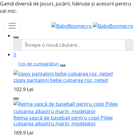
Gamă diversă de jocuri, jucării, hăinuțe și acesorii pentru
cel mic.
5
Coș de cumpărături
zippy pantaloni bebe culoarea roz, neted
102.9 Lei
Reima șapcă de baseball pentru copii Piilee
culoarea albastru marin, modelator
169.9 Lei