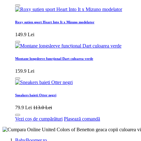
Roxy sutien sport Heart Into It x Mizuno modelator
149.9 Lei
Montane longsleeve funcțional Dart culoarea verde
159.9 Lei
Sneakers baieti Otter negri
79.9 Lei
113.0 Lei
Vezi coș de cumpărături
Plasează comandă
BabyBoomer.ro