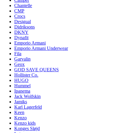
Camper
Chantelle
CMP
Crocs
Desigual
Didriksons
DKNY
Dynafit
Emporio Armani
Emporio Armani Underwear
Fila
Garvalin
Geox
GOD SAVE QUEENS
Hollister Co.
HUGO
Hummel
Ipanema
Jack Wolfskin
Jamiks
Karl Lagerfeld
Keen
Kenzo
Kenzo kids
Konges Sløjd