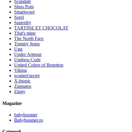
Scandale
Shoo Pom
Smartwool
Sorel
Superdry
TARTINE ET CHOCOLAT
That's mine
The North Face
Tommy Jeans
Ugg
Under Armour
Undress Code
United Colors of Benetton
Viking
women'secret
X-bionic
Zappatos
Zippy
Magazine
babyboomer
Babyboomer.ro
Categorii