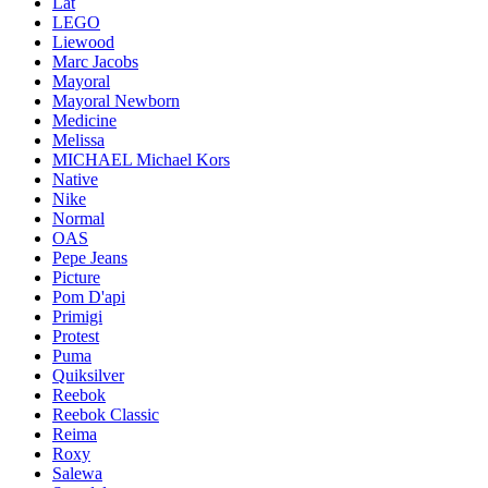
Lat
LEGO
Liewood
Marc Jacobs
Mayoral
Mayoral Newborn
Medicine
Melissa
MICHAEL Michael Kors
Native
Nike
Normal
OAS
Pepe Jeans
Picture
Pom D'api
Primigi
Protest
Puma
Quiksilver
Reebok
Reebok Classic
Reima
Roxy
Salewa