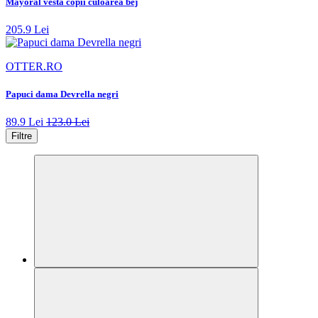
Mayoral vesta copii culoarea bej
205.9 Lei
OTTER.RO
Papuci dama Devrella negri
89.9 Lei
123.0 Lei
Filtre