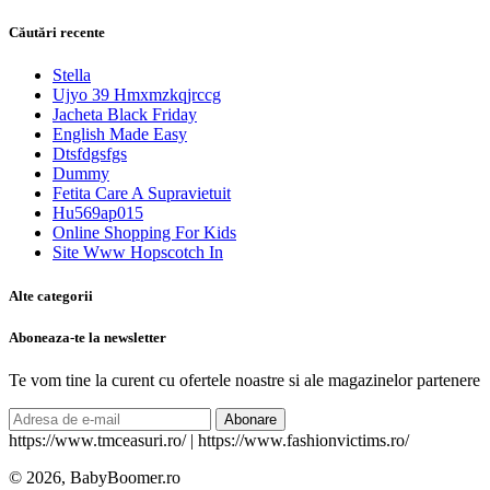
Căutări recente
Stella
Ujyo 39 Hmxmzkqjrccg
Jacheta Black Friday
English Made Easy
Dtsfdgsfgs
Dummy
Fetita Care A Supravietuit
Hu569ap015
Online Shopping For Kids
Site Www Hopscotch In
Alte categorii
Aboneaza-te la newsletter
Te vom tine la curent cu ofertele noastre si ale magazinelor partenere
Abonare
https://www.tmceasuri.ro/ | https://www.fashionvictims.ro/
© 2026, BabyBoomer.ro