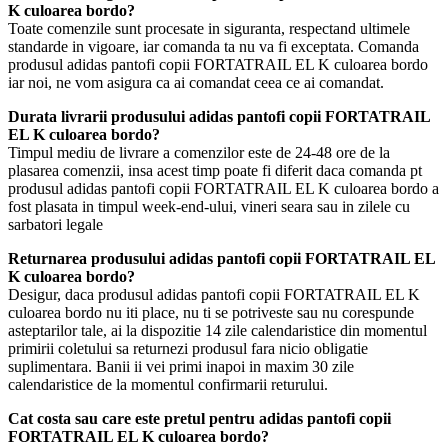
K culoarea bordo?
Toate comenzile sunt procesate in siguranta, respectand ultimele
standarde in vigoare, iar comanda ta nu va fi exceptata. Comanda
produsul adidas pantofi copii FORTATRAIL EL K culoarea bordo
iar noi, ne vom asigura ca ai comandat ceea ce ai comandat.
Durata livrarii produsului adidas pantofi copii FORTATRAIL
EL K culoarea bordo?
Timpul mediu de livrare a comenzilor este de 24-48 ore de la
plasarea comenzii, insa acest timp poate fi diferit daca comanda pt
produsul adidas pantofi copii FORTATRAIL EL K culoarea bordo a
fost plasata in timpul week-end-ului, vineri seara sau in zilele cu
sarbatori legale
Returnarea produsului adidas pantofi copii FORTATRAIL EL
K culoarea bordo?
Desigur, daca produsul adidas pantofi copii FORTATRAIL EL K
culoarea bordo nu iti place, nu ti se potriveste sau nu corespunde
asteptarilor tale, ai la dispozitie 14 zile calendaristice din momentul
primirii coletului sa returnezi produsul fara nicio obligatie
suplimentara. Banii ii vei primi inapoi in maxim 30 zile
calendaristice de la momentul confirmarii returului.
Cat costa sau care este pretul pentru adidas pantofi copii
FORTATRAIL EL K culoarea bordo?