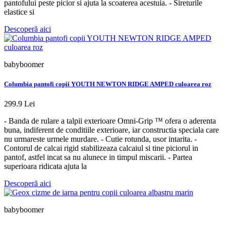
pantofului peste picior si ajuta la scoaterea acestuia. - Sireturile
elastice si
Descoperă aici
babyboomer
Columbia pantofi copii YOUTH NEWTON RIDGE AMPED culoarea roz
299.9 Lei
- Banda de rulare a talpii exterioare Omni-Grip ™ ofera o aderenta
buna, indiferent de conditiile exterioare, iar constructia speciala care
nu urmareste urmele murdare. - Cutie rotunda, usor intarita. -
Contorul de calcai rigid stabilizeaza calcaiul si tine piciorul in
pantof, astfel incat sa nu alunece in timpul miscarii. - Partea
superioara ridicata ajuta la
Descoperă aici
babyboomer