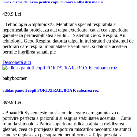
Geox cizme de iarna pentru copii culoarea albastru marin
439.9 Lei
- Tehnologia Amphibiox®. Membrana special respirabila si
nepermeabila protejeaza atat talpa exterioara, cat si cea superioara,
garanteaza permeabilitatea aerului. - Sistemul Geox Respira: Au
tehnologia Geoc Respira, datorita talpei in trei straturi cu sistemul de
perforari care respira imbunatateste ventilarea, si datorita acesteia
permite ingrijirea sanatii pic
Descoperă aici
babyboomer
adidas pantofi copii FORTATRAIL BOA K culoarea roz
399.9 Lei
- Boa® Fit System este un sistem de legare care garanteaza o
potrivire perfecta a piciorului si asigura stabilitatea acestuia. - Cutie
rotunda si moale. - Partea superioara ridicata ajuta la rigidizarea
gleznei, ceea ce protejeaza impotriva miscarilor necontrolate atunci
cand se deplaseaza pe suprafete neuniforme. - Talpa presata. -