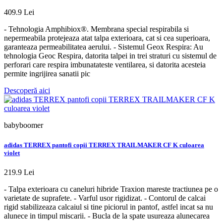
409.9 Lei
- Tehnologia Amphibiox®. Membrana special respirabila si
nepermeabila protejeaza atat talpa exterioara, cat si cea superioara,
garanteaza permeabilitatea aerului. - Sistemul Geox Respira: Au
tehnologia Geoc Respira, datorita talpei in trei straturi cu sistemul de
perforari care respira imbunatateste ventilarea, si datorita acesteia
permite ingrijirea sanatii pic
Descoperă aici
babyboomer
adidas TERREX pantofi copii TERREX TRAILMAKER CF K culoarea
violet
219.9 Lei
- Talpa exterioara cu caneluri hibride Traxion mareste tractiunea pe o
varietate de suprafete. - Varful usor rigidizat. - Contorul de calcai
rigid stabilizeaza calcaiul si tine piciorul in pantof, astfel incat sa nu
alunece in timpul miscarii. - Bucla de la spate usureaza alunecarea