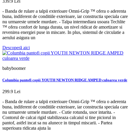
339.9 Lei
- Banda de rulare a talpii exterioare Omni-Grip ™ ofera o aderenta
buna, indiferent de conditiile exterioare, iar constructia speciala care
nu urmareste urmele murdare. - Talpa intermediara usoara Techlite
™ ofera confort de lunga durata, un nivel ridicat de amortizare si
revenirea energiei puse in miscare. In plus, sistemul de circulatie a
aerului asigura un
Descoperă aici
babyboomer
Columbia pantofi copii YOUTH NEWTON RIDGE AMPED culoarea verde
299.9 Lei
- Banda de rulare a talpii exterioare Omni-Grip ™ ofera o aderenta
buna, indiferent de conditiile exterioare, iar constructia speciala care
nu urmareste urmele murdare. - Cutie rotunda, usor intarita. -
Contorul de calcai rigid stabilizeaza calcaiul si tine piciorul in
pantof, astfel incat sa nu alunece in timpul miscarii. - Partea
superioara ridicata ajuta la