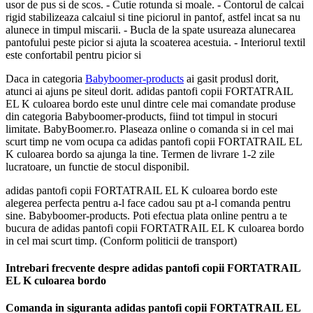
usor de pus si de scos. - Cutie rotunda si moale. - Contorul de calcai
rigid stabilizeaza calcaiul si tine piciorul in pantof, astfel incat sa nu
alunece in timpul miscarii. - Bucla de la spate usureaza alunecarea
pantofului peste picior si ajuta la scoaterea acestuia. - Interiorul textil
este confortabil pentru picior si
Daca in categoria
Babyboomer-products
ai gasit produsl dorit,
atunci ai ajuns pe siteul dorit. adidas pantofi copii FORTATRAIL
EL K culoarea bordo este unul dintre cele mai comandate produse
din categoria Babyboomer-products, fiind tot timpul in stocuri
limitate. BabyBoomer.ro. Plaseaza online o comanda si in cel mai
scurt timp ne vom ocupa ca adidas pantofi copii FORTATRAIL EL
K culoarea bordo sa ajunga la tine. Termen de livrare 1-2 zile
lucratoare, un functie de stocul disponibil.
adidas pantofi copii FORTATRAIL EL K culoarea bordo este
alegerea perfecta pentru a-l face cadou sau pt a-l comanda pentru
sine. Babyboomer-products. Poti efectua plata online pentru a te
bucura de adidas pantofi copii FORTATRAIL EL K culoarea bordo
in cel mai scurt timp. (Conform politicii de transport)
Intrebari frecvente despre adidas pantofi copii FORTATRAIL
EL K culoarea bordo
Comanda in siguranta adidas pantofi copii FORTATRAIL EL