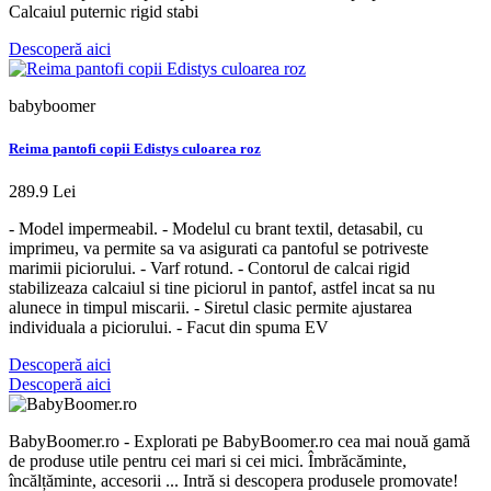
Calcaiul puternic rigid stabi
Descoperă aici
babyboomer
Reima pantofi copii Edistys culoarea roz
289.9 Lei
- Model impermeabil. - Modelul cu brant textil, detasabil, cu
imprimeu, va permite sa va asigurati ca pantoful se potriveste
marimii piciorului. - Varf rotund. - Contorul de calcai rigid
stabilizeaza calcaiul si tine piciorul in pantof, astfel incat sa nu
alunece in timpul miscarii. - Siretul clasic permite ajustarea
individuala a piciorului. - Facut din spuma EV
Descoperă aici
Descoperă aici
BabyBoomer.ro - Explorati pe BabyBoomer.ro cea mai nouă gamă
de produse utile pentru cei mari si cei mici. Îmbrăcăminte,
încălțăminte, accesorii ... Intră si descopera produsele promovate!