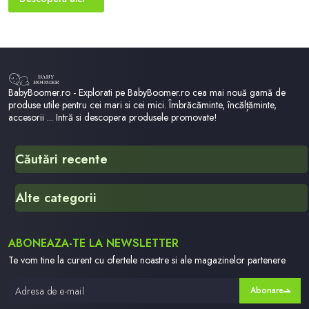
capacitatii de evaporare si a insertiei perforate. - Brant detasabi
bu
Sp
BabyBoomer.ro - Explorati pe BabyBoomer.ro cea mai nouă gamă de
produse utile pentru cei mari si cei mici. Îmbrăcăminte, încălțăminte,
accesorii ... Intră si descopera produsele promovate!
Căutări recente
Stella
Alte categorii
Ujyo 39 Hmxmzkqjrccg
Jacheta Black Friday
English Made Easy
ABONEAZA-TE LA NEWSLETTER
Dtsfdgsfgs
Dummy
Te vom tine la curent cu ofertele noastre si ale magazinelor partenere
Fetita Care A Supravietuit
Abonare
Hu569ap015
Online Shopping For Kids