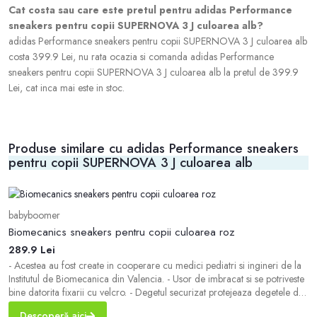
Cat costa sau care este pretul pentru adidas Performance
sneakers pentru copii SUPERNOVA 3 J culoarea alb?
adidas Performance sneakers pentru copii SUPERNOVA 3 J culoarea alb
costa 399.9 Lei, nu rata ocazia si comanda adidas Performance
sneakers pentru copii SUPERNOVA 3 J culoarea alb la pretul de 399.9
Lei, cat inca mai este in stoc.
Produse similare cu adidas Performance sneakers
pentru copii SUPERNOVA 3 J culoarea alb
babyboomer
b
Biomecanics sneakers pentru copii culoarea roz
a
289.9 Lei
3
- Acestea au fost create in cooperare cu medici pediatri si ingineri de la
-
Institutul de Biomecanica din Valencia. - Usor de imbracat si se potriveste
p
bine datorita fixarii cu velcro. - Degetul securizat protejeaza degetele de
cr
la picioare impotriva ranilor. - Acestea ofera confort termic datorita
an
Descoperă aici