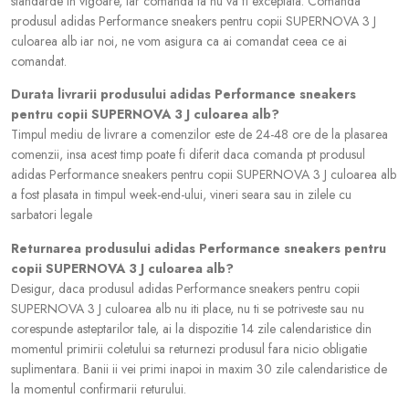
standarde in vigoare, iar comanda ta nu va fi exceptata. Comanda
produsul adidas Performance sneakers pentru copii SUPERNOVA 3 J
culoarea alb iar noi, ne vom asigura ca ai comandat ceea ce ai
comandat.
Durata livrarii produsului adidas Performance sneakers
pentru copii SUPERNOVA 3 J culoarea alb?
Timpul mediu de livrare a comenzilor este de 24-48 ore de la plasarea
comenzii, insa acest timp poate fi diferit daca comanda pt produsul
adidas Performance sneakers pentru copii SUPERNOVA 3 J culoarea alb
a fost plasata in timpul week-end-ului, vineri seara sau in zilele cu
sarbatori legale
Returnarea produsului adidas Performance sneakers pentru
copii SUPERNOVA 3 J culoarea alb?
Desigur, daca produsul adidas Performance sneakers pentru copii
SUPERNOVA 3 J culoarea alb nu iti place, nu ti se potriveste sau nu
corespunde asteptarilor tale, ai la dispozitie 14 zile calendaristice din
momentul primirii coletului sa returnezi produsul fara nicio obligatie
suplimentara. Banii ii vei primi inapoi in maxim 30 zile calendaristice de
la momentul confirmarii returului.