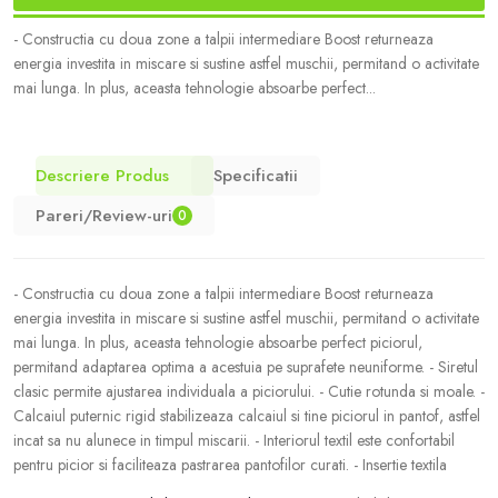
- Constructia cu doua zone a talpii intermediare Boost returneaza
energia investita in miscare si sustine astfel muschii, permitand o activitate
mai lunga. In plus, aceasta tehnologie absoarbe perfect...
Descriere Produs
Specificatii
Pareri/Review-uri
0
- Constructia cu doua zone a talpii intermediare Boost returneaza
energia investita in miscare si sustine astfel muschii, permitand o activitate
mai lunga. In plus, aceasta tehnologie absoarbe perfect piciorul,
permitand adaptarea optima a acestuia pe suprafete neuniforme. - Siretul
clasic permite ajustarea individuala a piciorului. - Cutie rotunda si moale. -
Calcaiul puternic rigid stabilizeaza calcaiul si tine piciorul in pantof, astfel
incat sa nu alunece in timpul miscarii. - Interiorul textil este confortabil
pentru picior si faciliteaza pastrarea pantofilor curati. - Insertie textila