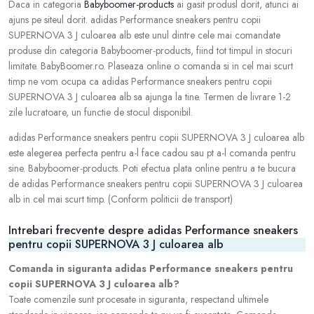
Daca in categoria
Babyboomer-products
ai gasit produsl dorit, atunci ai
ajuns pe siteul dorit. adidas Performance sneakers pentru copii
SUPERNOVA 3 J culoarea alb este unul dintre cele mai comandate
produse din categoria Babyboomer-products, fiind tot timpul in stocuri
limitate. BabyBoomer.ro. Plaseaza online o comanda si in cel mai scurt
timp ne vom ocupa ca adidas Performance sneakers pentru copii
SUPERNOVA 3 J culoarea alb sa ajunga la tine. Termen de livrare 1-2
zile lucratoare, un functie de stocul disponibil.
adidas Performance sneakers pentru copii SUPERNOVA 3 J culoarea alb
este alegerea perfecta pentru a-l face cadou sau pt a-l comanda pentru
sine. Babyboomer-products. Poti efectua plata online pentru a te bucura
de adidas Performance sneakers pentru copii SUPERNOVA 3 J culoarea
alb in cel mai scurt timp. (Conform politicii de transport)
Intrebari frecvente despre adidas Performance sneakers
pentru copii SUPERNOVA 3 J culoarea alb
Comanda in siguranta adidas Performance sneakers pentru
copii SUPERNOVA 3 J culoarea alb?
Toate comenzile sunt procesate in siguranta, respectand ultimele