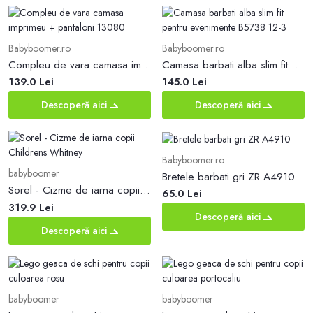
Babyboomer.ro
Babyboomer.ro
Compleu de vara camasa imprimeu + pantaloni 13080
Camasa barbati alba slim fit pentru evenimente B5738 12-3
139.0 Lei
145.0 Lei
Descoperă aici
Descoperă aici
Babyboomer.ro
babyboomer
Bretele barbati gri ZR A4910
Sorel - Cizme de iarna copii Childrens Whitney
65.0 Lei
319.9 Lei
Descoperă aici
Descoperă aici
babyboomer
babyboomer