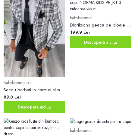
babyboomer
Didriksons geaca de ploaie copii NORMA KIDS PR JKT 3 culoarea violet
199.9 Lei
Descoperă aici
Babyboomer.ro
Sacou barbati in carouri slim fit B4993 O5-1.3
89.0 Lei
Descoperă aici
babyboomer