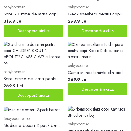
babyboomer
babyboomer
Sorel - Cizme de iarna copii Childrens Yoot Pac
Geox sneakers pentru copii ALBEN culoarea galben
319.9 Lei
299.9 Lei
Descoperă aici
Descoperă aici
babyboomer
babyboomer
Camper incaltaminte din piele pentru copii Kiddo Kids culoarea albastru marin
Sorel cizme de iarna pentru copii CHILDRENS OUT N ABOUT™ CLASSIC WP culoarea bej
269.9 Lei
269.9 Lei
Descoperă aici
Descoperă aici
Babyboomer.ro
babyboomer
Medicine boxeri 2-pack barbati