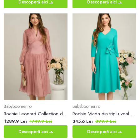
Descoperă aici
Descoperă aici
Babyboomer.ro
Babyboomer.ro
Rochie Leonard Collection din matase naturala roz
Rochie Viada din triplu voal verde cu floare maxi in talie
1289.9 Lei
1749.9 Lei
345.6 Lei
399.9 Lei
Descoperă aici
Descoperă aici