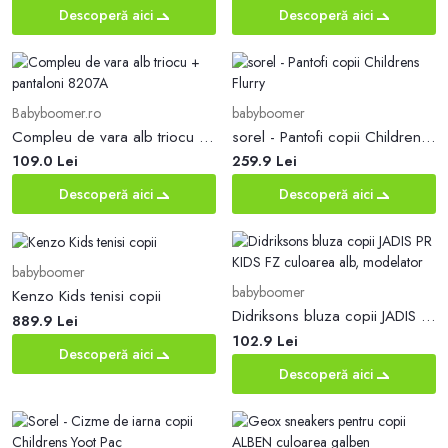
Descoperă aici
Descoperă aici
Babyboomer.ro
babyboomer
Compleu de vara alb triocu + pantaloni 8207A
sorel - Pantofi copii Childrens Flurry
109.0 Lei
259.9 Lei
Descoperă aici
Descoperă aici
babyboomer
babyboomer
Kenzo Kids tenisi copii
Didriksons bluza copii JADIS PR KIDS FZ culoarea alb, modelator
889.9 Lei
102.9 Lei
Descoperă aici
Descoperă aici