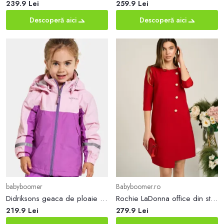
239.9 Lei
259.9 Lei
Descoperă aici
Descoperă aici
babyboomer
Babyboomer.ro
Didriksons geaca de ploaie copii PILVI KIDS JKT culoarea violet
Rochie LaDonna office din stofa rosie cu nasturi perlati
219.9 Lei
279.9 Lei