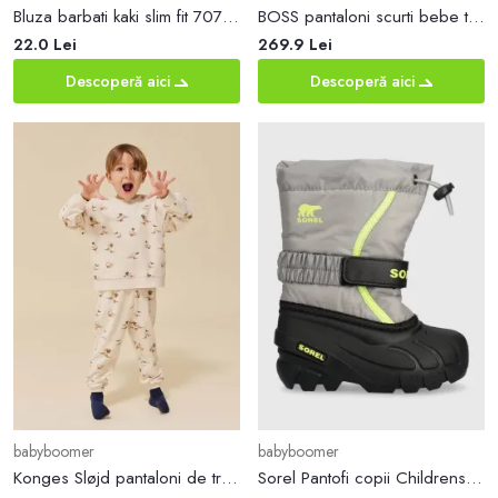
Bluza barbati kaki slim fit 7070 P19-3.3
BOSS pantaloni scurti bebe talie reglabila
22.0 Lei
269.9 Lei
Descoperă aici
Descoperă aici
babyboomer
babyboomer
Konges Sløjd pantaloni de trening din bumbac pentru copii culoarea bej, cu imprimeu
Sorel Pantofi copii Childrens Flurry