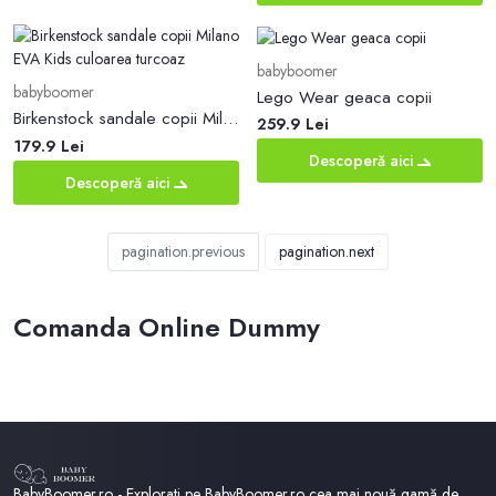
babyboomer
babyboomer
Lego Wear geaca copii
Birkenstock sandale copii Milano EVA Kids culoarea turcoaz
259.9 Lei
179.9 Lei
Descoperă aici
Descoperă aici
pagination.previous
pagination.next
Comanda Online Dummy
BabyBoomer.ro - Explorati pe BabyBoomer.ro cea mai nouă gamă de