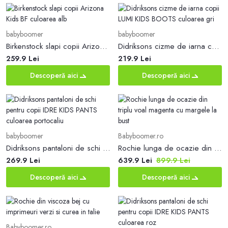
babyboomer
babyboomer
Birkenstock slapi copii Arizona Kids BF culoarea alb
Didriksons cizme de iarna copii LUMI KIDS BOOTS culoarea gri
259.9 Lei
219.9 Lei
Descoperă aici
Descoperă aici
babyboomer
Babyboomer.ro
Didriksons pantaloni de schi pentru copii IDRE KIDS PANTS culoarea portocaliu
Rochie lunga de ocazie din triplu voal magenta cu margele la bust
269.9 Lei
639.9 Lei
899.9 Lei
Descoperă aici
Descoperă aici
Babyboomer.ro