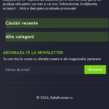
produse utile pentru cei mari si cei mici. Îmbrăcăminte, încălțăminte,
accesorii ... Intră si descopera produsele promovate!
Căutări recente
Dummy
Alte categorii
Fetita Care A Supravietuit
Hu569ap015
Online Shopping For Kids
ABONEAZA-TE LA NEWSLETTER
Site Www Hopscotch In
Scaun De Masa Juju Brown Bear
Te vom tine la curent cu ofertele noastre si ale magazinelor partenere
Dandadan Netflix
Abonare
Makers Store
Minnie Mouse
Angry Birds
https://www.tmceasuri.ro/ | https://www.fashionvictims.ro/
© 2026, BabyBoomer.ro