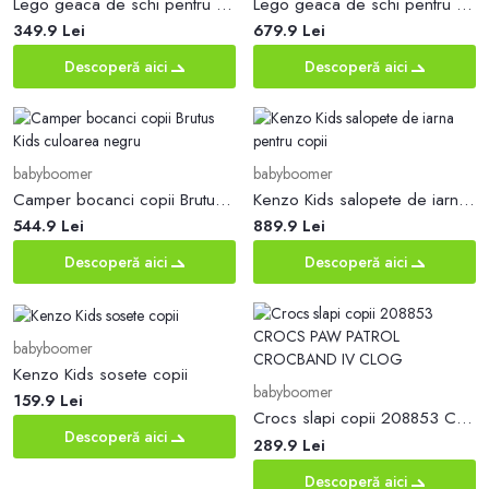
Lego geaca de schi pentru copii culoarea rosu
Lego geaca de schi pentru copii culoarea portocaliu
349.9 Lei
679.9 Lei
Descoperă aici
Descoperă aici
babyboomer
babyboomer
Camper bocanci copii Brutus Kids culoarea negru
Kenzo Kids salopete de iarna pentru copii
544.9 Lei
889.9 Lei
Descoperă aici
Descoperă aici
babyboomer
Kenzo Kids sosete copii
babyboomer
159.9 Lei
Crocs slapi copii 208853 CROCS PAW PATROL CROCBAND IV CLOG
Descoperă aici
289.9 Lei
Descoperă aici