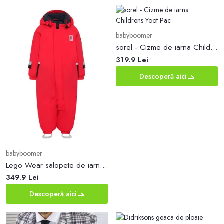
babyboomer
sorel - Cizme de iarna Childrens Yoot Pac
319.9 Lei
Descoperă aici
babyboomer
Lego Wear salopete de iarna pentru copii culoarea rosu
349.9 Lei
Descoperă aici