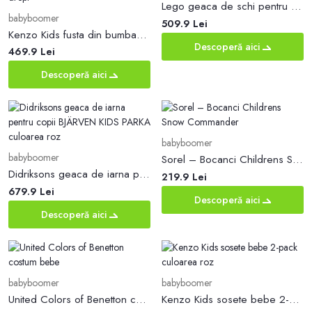
Lego geaca de schi pentru copii
babyboomer
509.9 Lei
Kenzo Kids fusta din bumbac pentru copii culoarea roz, mini, drept
Descoperă aici
469.9 Lei
Descoperă aici
babyboomer
babyboomer
Sorel – Bocanci Childrens Snow Commander
Didriksons geaca de iarna pentru copii BJÄRVEN KIDS PARKA culoarea roz
219.9 Lei
679.9 Lei
Descoperă aici
Descoperă aici
babyboomer
babyboomer
United Colors of Benetton costum bebe
Kenzo Kids sosete bebe 2-pack culoarea roz