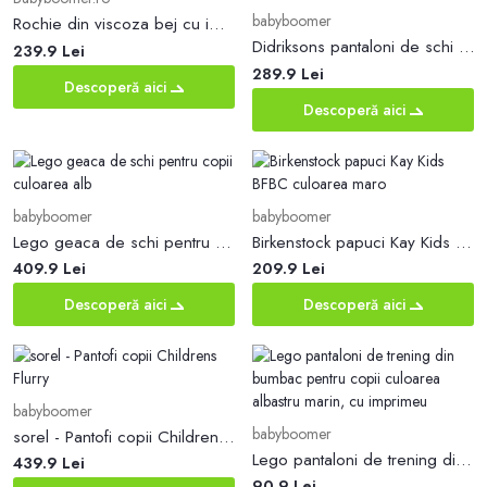
babyboomer
Rochie din viscoza bej cu imprimeuri verzi si curea in talie
Didriksons pantaloni de schi pentru copii IDRE KIDS PANTS culoarea roz
239.9 Lei
289.9 Lei
Descoperă aici
Descoperă aici
babyboomer
babyboomer
Lego geaca de schi pentru copii culoarea alb
Birkenstock papuci Kay Kids BFBC culoarea maro
409.9 Lei
209.9 Lei
Descoperă aici
Descoperă aici
babyboomer
babyboomer
sorel - Pantofi copii Childrens Flurry
Lego pantaloni de trening din bumbac pentru copii culoarea albastru marin, cu imprimeu
439.9 Lei
90.9 Lei