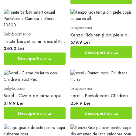
babyboomer
Babyboomer.ro
Kenzo Kids teniși din piele copii culoarea alb
Tinuta barbati smart casual Pantaloni + Camasa + Sacou 10300
579.9 Lei
340.0 Lei
Descoperă aici
Descoperă aici
babyboomer
babyboomer
Sorel - Cizme de iarna copii Childrens Yoot Pac
sorel - Pantofi copii Childrens Flurry
319.9 Lei
259.9 Lei
Descoperă aici
Descoperă aici