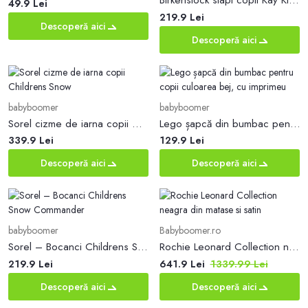
Birkenstock slapi copii Kay Kids BF culoarea bej
49.9 Lei
219.9 Lei
Descoperă aici
Descoperă aici
babyboomer
babyboomer
Sorel cizme de iarna copii Childrens Snow
Lego șapcă din bumbac pentru copii culoarea bej, cu imprimeu
339.9 Lei
129.9 Lei
Descoperă aici
Descoperă aici
babyboomer
Babyboomer.ro
Sorel – Bocanci Childrens Snow Commander
Rochie Leonard Collection neagra din matase si satin
219.9 Lei
641.9 Lei
1339.99 Lei
Descoperă aici
Descoperă aici