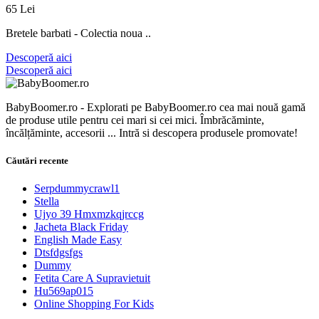
65 Lei
Bretele barbati - Colectia noua ..
Descoperă aici
Descoperă aici
BabyBoomer.ro - Explorati pe BabyBoomer.ro cea mai nouă gamă
de produse utile pentru cei mari si cei mici. Îmbrăcăminte,
încălțăminte, accesorii ... Intră si descopera produsele promovate!
Căutări recente
Serpdummycrawl1
Stella
Ujyo 39 Hmxmzkqjrccg
Jacheta Black Friday
English Made Easy
Dtsfdgsfgs
Dummy
Fetita Care A Supravietuit
Hu569ap015
Online Shopping For Kids