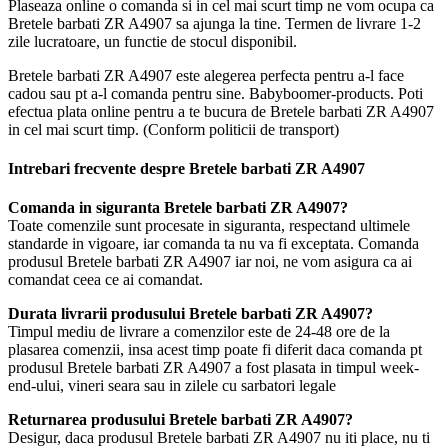
Plaseaza online o comanda si in cel mai scurt timp ne vom ocupa ca
Bretele barbati ZR A4907 sa ajunga la tine. Termen de livrare 1-2
zile lucratoare, un functie de stocul disponibil.
Bretele barbati ZR A4907 este alegerea perfecta pentru a-l face
cadou sau pt a-l comanda pentru sine. Babyboomer-products. Poti
efectua plata online pentru a te bucura de Bretele barbati ZR A4907
in cel mai scurt timp. (Conform politicii de transport)
Intrebari frecvente despre Bretele barbati ZR A4907
Comanda in siguranta Bretele barbati ZR A4907?
Toate comenzile sunt procesate in siguranta, respectand ultimele
standarde in vigoare, iar comanda ta nu va fi exceptata. Comanda
produsul Bretele barbati ZR A4907 iar noi, ne vom asigura ca ai
comandat ceea ce ai comandat.
Durata livrarii produsului Bretele barbati ZR A4907?
Timpul mediu de livrare a comenzilor este de 24-48 ore de la
plasarea comenzii, insa acest timp poate fi diferit daca comanda pt
produsul Bretele barbati ZR A4907 a fost plasata in timpul week-
end-ului, vineri seara sau in zilele cu sarbatori legale
Returnarea produsului Bretele barbati ZR A4907?
Desigur, daca produsul Bretele barbati ZR A4907 nu iti place, nu ti