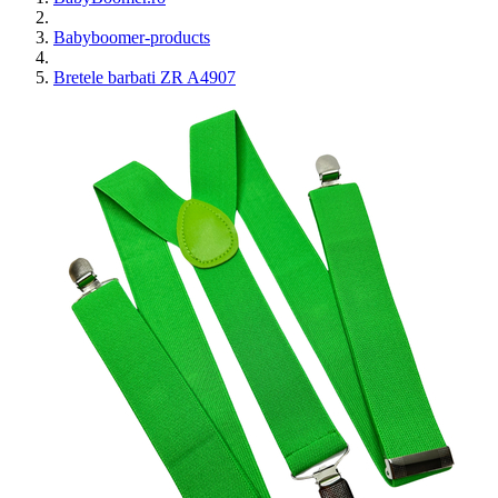
Babyboomer-products
Bretele barbati ZR A4907