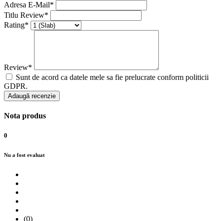
Adresa E-Mail*
Titlu Review*
Rating*
Review*
Sunt de acord ca datele mele sa fie prelucrate conform politicii
GDPR.
Adaugă recenzie
Nota produs
0
Nu a fost evaluat
(0)