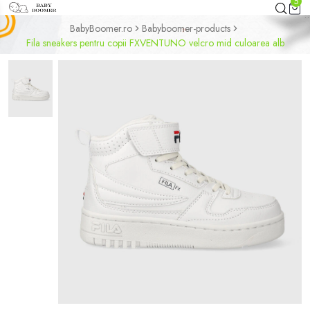
5
BabyBoomer.ro
Babyboomer-products
Fila sneakers pentru copii FXVENTUNO velcro mid culoarea alb