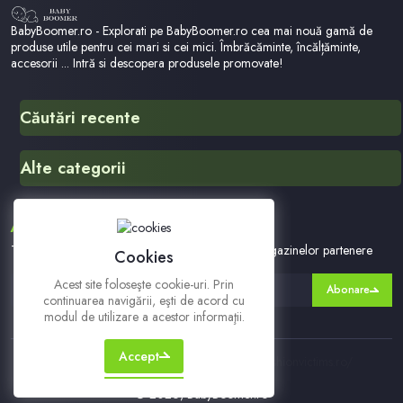
BabyBoomer.ro - Explorati pe BabyBoomer.ro cea mai nouă gamă de
produse utile pentru cei mari si cei mici. Îmbrăcăminte, încălțăminte,
accesorii ... Intră si descopera produsele promovate!
Căutări recente
Stella
Alte categorii
Ujyo 39 Hmxmzkqjrccg
Jacheta Black Friday
English Made Easy
ABONEAZA-TE LA NEWSLETTER
Dtsfdgsfgs
Dummy
Te vom tine la curent cu ofertele noastre si ale magazinelor partenere
Cookies
Fetita Care A Supravietuit
Acest site foloseşte cookie-uri. Prin
Abonare
Hu569ap015
continuarea navigării, eşti de acord cu
Online Shopping For Kids
modul de utilizare a acestor informaţii.
Site Www Hopscotch In
Accept
https://www.tmceasuri.ro/ | https://www.fashionvictims.ro/
© 2026, BabyBoomer.ro