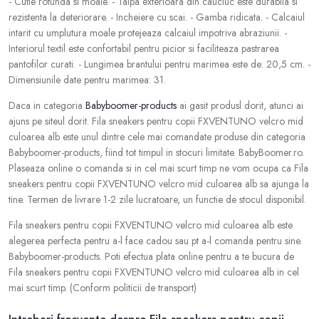
- Cutie rotunda si moale. - Talpa exterioara din cauciuc este durabila si
rezistenta la deteriorare. - Incheiere cu scai. - Gamba ridicata. - Calcaiul
intarit cu umplutura moale protejeaza calcaiul impotriva abraziunii. -
Interiorul textil este confortabil pentru picior si faciliteaza pastrarea
pantofilor curati. - Lungimea brantului pentru marimea este de: 20,5 cm. -
Dimensiunile date pentru marimea: 31.
Daca in categoria
Babyboomer-products
ai gasit produsl dorit, atunci ai
ajuns pe siteul dorit. Fila sneakers pentru copii FXVENTUNO velcro mid
culoarea alb este unul dintre cele mai comandate produse din categoria
Babyboomer-products, fiind tot timpul in stocuri limitate. BabyBoomer.ro.
Plaseaza online o comanda si in cel mai scurt timp ne vom ocupa ca Fila
sneakers pentru copii FXVENTUNO velcro mid culoarea alb sa ajunga la
tine. Termen de livrare 1-2 zile lucratoare, un functie de stocul disponibil.
Fila sneakers pentru copii FXVENTUNO velcro mid culoarea alb este
alegerea perfecta pentru a-l face cadou sau pt a-l comanda pentru sine.
Babyboomer-products. Poti efectua plata online pentru a te bucura de
Fila sneakers pentru copii FXVENTUNO velcro mid culoarea alb in cel
mai scurt timp. (Conform politicii de transport)