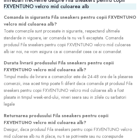
Intrebari frecvente despre Fila sneakers pentru copii
FXVENTUNO velcro mid culoarea alb
Comanda in siguranta Fila sneakers pentru copii FXVENTUNO
velcro mid culoarea alb?
Toate comenzile sunt procesate in siguranta, respectand ultimele
standarde in vigoare, iar comanda ta nu va fi exceptata. Comanda
produsul Fila sneakers pentru copii FXVENTUNO velcro mid culoarea
alb iar noi, ne vom asigura ca ai comandat ceea ce ai comandat.
Durata livrarii produsului Fila sneakers pentru copii
FXVENTUNO velcro mid culoarea alb?
Timpul mediu de livrare a comenzilor este de 24-48 ore de la plasarea
comenzii, insa acest timp poate fi diferit daca comanda pt produsul Fila
sneakers pentru copii FXVENTUNO velcro mid culoarea alb a fost
plasata in timpul week-end-ului, vineri seara sau in zilele cu sarbatori
legale
Returnarea produsului Fila sneakers pentru copii
FXVENTUNO velcro mid culoarea alb?
Desigur, daca produsul Fila sneakers pentru copii FXVENTUNO velcro
mid culoarea alb nu iti place, nu ti se potriveste sau nu corespunde