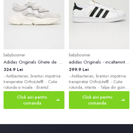
babyboomer
babyboomer
Adidas Originals Ghete de piele EF6299 culoarea gri
adidas Originals - incaltaminte din piele pentru copii Superstar FU7714
324.9 Lei
299.9 Lei
- Antibacterian, branturi impotriva
- Antibacterian, branturi impotriva
transpiratiei OrthoLite®. - Cutie
transpiratiei OrthoLite®. - Cutie
rotunda si moale. - Brantul
rotunda, intarita. - Talpa din guma.
detasabil ADIFIT® cu imprimeu da
- Spatele calcaiului rigidizat. -
Click aici pentru
Click aici pentru
siguranta ca marimea pantofului
Model legat cu sireturi. - Lungimea
comanda
comanda
corespunde cu marimea piciorului
brantului pentru marimea este de:
- Spatele calcaiului rigidizat. -
20,5 cm. - Dimensiunile date
Talpa din guma. - Model legat cu
pentru marimea: 33,5.
sireturi. - Interior textil. - Lungimea
brantului pentru marimea este de:
17 cm. - Dimensiunile date