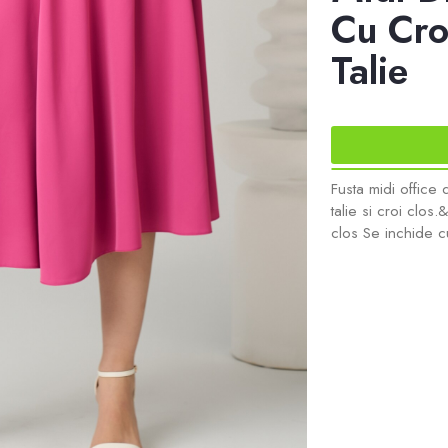
Cu Cro
Talie
Fusta midi office d
talie si croi clos.
clos Se inchide cu