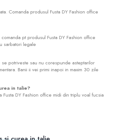
ptata. Comanda produsul Fusta DY Fashion office
ca comanda pt produsul Fusta DY Fashion office
cu sarbatori legale
 ti se potriveste sau nu corespunde asteptarilor
mentara. Banii ii vei primi inapoi in maxim 30 zile
urea in talie?
a Fusta DY Fashion office midi din triplu voal fucsia
 si curea in talie