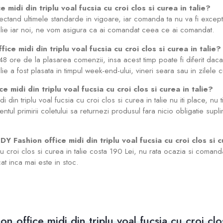
midi din triplu voal fucsia cu croi clos si curea in talie?
ectand ultimele standarde in vigoare, iar comanda ta nu va fi exce
n talie iar noi, ne vom asigura ca ai comandat ceea ce ai comandat.
ice midi din triplu voal fucsia cu croi clos si curea in talie?
8 ore de la plasarea comenzii, insa acest timp poate fi diferit da
talie a fost plasata in timpul week-end-ului, vineri seara sau in zilele 
midi din triplu voal fucsia cu croi clos si curea in talie?
din triplu voal fucsia cu croi clos si curea in talie nu iti place, nu
entul primirii coletului sa returnezi produsul fara nicio obligatie supli
Y Fashion office midi din triplu voal fucsia cu croi clos si c
cu croi clos si curea in talie costa 190 Lei, nu rata ocazia si comand
cat inca mai este in stoc.
 office midi din triplu voal fucsia cu croi clos