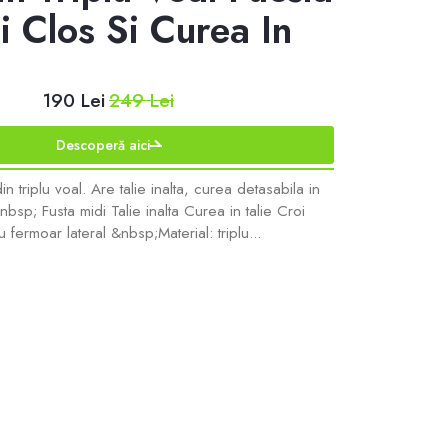
i Clos Si Curea In
190 Lei
249 Lei
Descoperă aici
in triplu voal. Are talie inalta, curea detasabila in
&nbsp; Fusta midi Talie inalta Curea in talie Croi
 fermoar lateral &nbsp;Material: triplu...