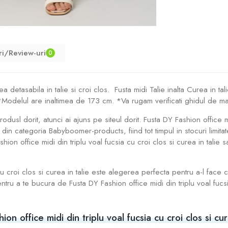
ri/Review-uri
0
urea detasabila in talie si croi clos. Fusta midi Talie inalta Curea in 
 *Modelul are inaltimea de 173 cm. *Va rugam verificati ghidul de m
rodusl dorit, atunci ai ajuns pe siteul dorit. Fusta DY Fashion office m
din categoria Babyboomer-products, fiind tot timpul in stocuri limi
on office midi din triplu voal fucsia cu croi clos si curea in talie s
 cu croi clos si curea in talie este alegerea perfecta pentru a-l fac
ru a te bucura de Fusta DY Fashion office midi din triplu voal fucsia 
n office midi din triplu voal fucsia cu croi clos si cur