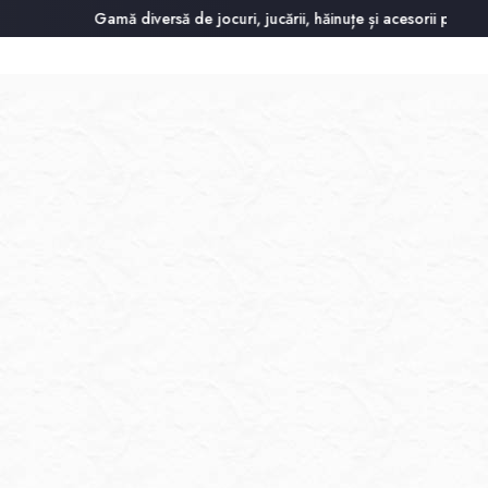
Gamă diversă de jocuri, jucării, hăinuțe și acesorii pentru cel mic.