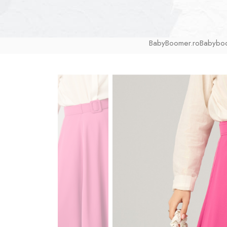
BabyBoomer.ro
Babybo