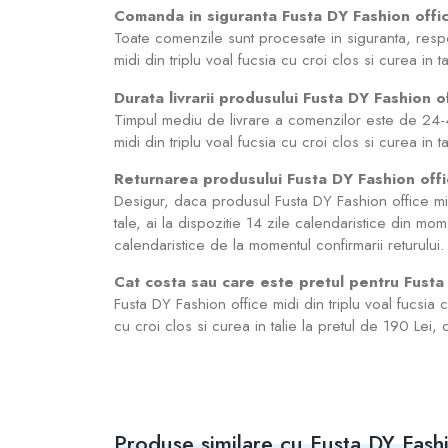
Comanda in siguranta Fusta DY Fashion office 
Toate comenzile sunt procesate in siguranta, resp
midi din triplu voal fucsia cu croi clos si curea i
Durata livrarii produsului Fusta DY Fashion off
Timpul mediu de livrare a comenzilor este de 24-4
midi din triplu voal fucsia cu croi clos si curea in 
Returnarea produsului Fusta DY Fashion office 
Desigur, daca produsul Fusta DY Fashion office midi 
tale, ai la dispozitie 14 zile calendaristice din mom
calendaristice de la momentul confirmarii returului.
Cat costa sau care este pretul pentru Fusta D
Fusta DY Fashion office midi din triplu voal fucsia 
cu croi clos si curea in talie la pretul de 190 Lei, 
Produse similare cu Fusta DY Fashion