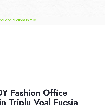
oi clos si curea in talie
DY Fashion Office
n Triplu Voal Fucsia