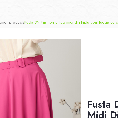
omer-products
Fusta DY Fashion office midi din triplu voal fucsia cu cr
Fusta 
Midi Di