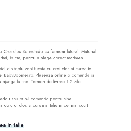
talie Croi clos Se inchide cu fermoar lateral Material:
arimi, in cm, pentru a alege corect marimea.
idi din triplu voal fucsia cu croi clos si curea in
tate. BabyBoomer.ro. Plaseaza online o comanda si
a ajunga la tine. Termen de livrare 1-2 zile
e cadou sau pt a-l comanda pentru sine.
cu croi clos si curea in talie in cel mai scurt
ea in talie