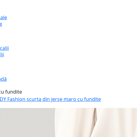
e
ii
ndă
 DY Fashion scurta din jerse maro cu fundite
Fusta 
din je