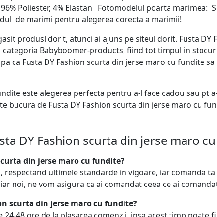
e: 96% Poliester, 4% Elastan Fotomodelul poarta marimea: 
idul de marimi pentru alegerea corecta a marimii!
gasit produsl dorit, atunci ai ajuns pe siteul dorit. Fusta DY
categoria Babyboomer-products, fiind tot timpul in stocuri
a ca Fusta DY Fashion scurta din jerse maro cu fundite sa aj
undite este alegerea perfecta pentru a-l face cadou sau pt
 te bucura de Fusta DY Fashion scurta din jerse maro cu fundi
sta DY Fashion scurta din jerse maro cu
urta din jerse maro cu fundite?
, respectand ultimele standarde in vigoare, iar comanda ta
 iar noi, ne vom asigura ca ai comandat ceea ce ai comandat
on scurta din jerse maro cu fundite?
 24-48 ore de la plasarea comenzii, insa acest timp poate f