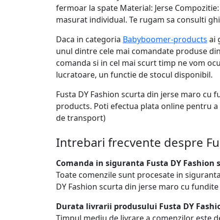
fermoar la spate Material: Jerse Compoziti
masurat individual. Te rugam sa consulti gh
Daca in categoria
Babyboomer-products
ai 
unul dintre cele mai comandate produse din 
comanda si in cel mai scurt timp ne vom ocup
lucratoare, un functie de stocul disponibil.
Fusta DY Fashion scurta din jerse maro cu f
products. Poti efectua plata online pentru a
de transport)
Intrebari frecvente despre Fu
Comanda in siguranta Fusta DY Fashion sc
Toate comenzile sunt procesate in siguranta
DY Fashion scurta din jerse maro cu fundite
Durata livrarii produsului Fusta DY Fashi
Timpul mediu de livrare a comenzilor este de