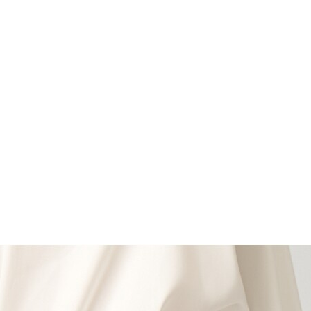
DY Fashion scurta
rse maro cu