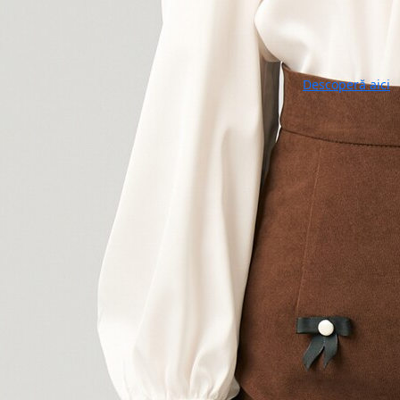
fundit
91.15 Lei
189 Le
Descoperă aici
Fusta scurta di
talie inalta si 
inalta Croi tip
spate Material: J