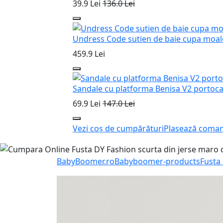
39.9 Lei
136.0 Lei
Undress Code sutien de baie cupa moal
459.9 Lei
Sandale cu platforma Benisa V2 portocal
69.9 Lei
147.0 Lei
Vezi coș de cumpărături
Plasează coma
BabyBoomer.ro
Babyboomer-products
Fusta