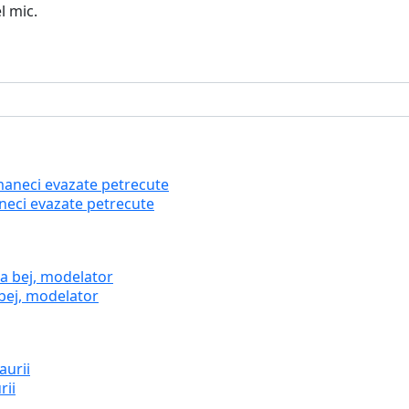
l mic.
neci evazate petrecute
 bej, modelator
rii