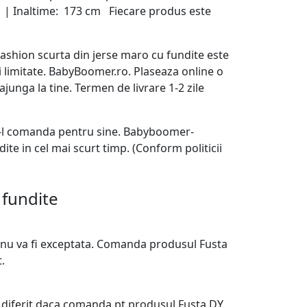
S | Inaltime: 173 cm Fiecare produs este
 Fashion scurta din jerse maro cu fundite este
 limitate. BabyBoomer.ro. Plaseaza online o
unga la tine. Termen de livrare 1-2 zile
 a-l comanda pentru sine. Babyboomer-
te in cel mai scurt timp. (Conform politicii
 fundite
 nu va fi exceptata. Comanda produsul Fusta
.
i diferit daca comanda pt produsul Fusta DY