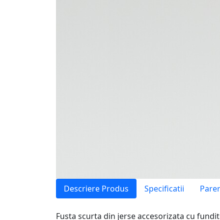
Descriere Produs
Specificatii
Parer
Fusta scurta din jerse accesorizata cu fundite