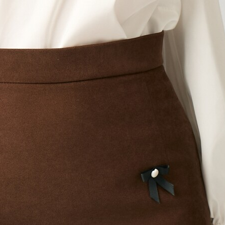
e
i
n jerse accesorizata cu fundite aplicate. Are
croi tip A.&nbsp; &nbsp; Fusta scurta Talie
 A Fara captuseala Se inchide cu fermoar la
ers...