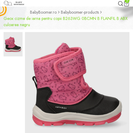
5
BabyBoomer.ro
Babyboomer-products
Geox cizme de iarna pentru copii B263WG 0BCMN B FLANFIL B ABX
culoarea negru