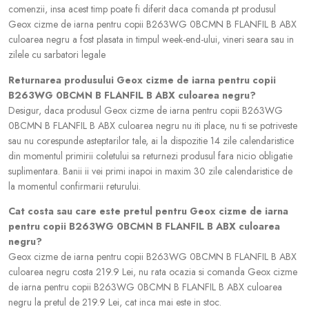
comenzii, insa acest timp poate fi diferit daca comanda pt produsul
Geox cizme de iarna pentru copii B263WG 0BCMN B FLANFIL B ABX
culoarea negru a fost plasata in timpul week-end-ului, vineri seara sau in
zilele cu sarbatori legale
Returnarea produsului Geox cizme de iarna pentru copii
B263WG 0BCMN B FLANFIL B ABX culoarea negru?
Desigur, daca produsul Geox cizme de iarna pentru copii B263WG
0BCMN B FLANFIL B ABX culoarea negru nu iti place, nu ti se potriveste
sau nu corespunde asteptarilor tale, ai la dispozitie 14 zile calendaristice
din momentul primirii coletului sa returnezi produsul fara nicio obligatie
suplimentara. Banii ii vei primi inapoi in maxim 30 zile calendaristice de
la momentul confirmarii returului.
Cat costa sau care este pretul pentru Geox cizme de iarna
pentru copii B263WG 0BCMN B FLANFIL B ABX culoarea
negru?
Geox cizme de iarna pentru copii B263WG 0BCMN B FLANFIL B ABX
culoarea negru costa 219.9 Lei, nu rata ocazia si comanda Geox cizme
de iarna pentru copii B263WG 0BCMN B FLANFIL B ABX culoarea
negru la pretul de 219.9 Lei, cat inca mai este in stoc.