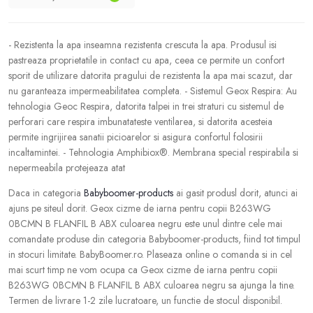
- Rezistenta la apa inseamna rezistenta crescuta la apa. Produsul isi
pastreaza proprietatile in contact cu apa, ceea ce permite un confort
sporit de utilizare datorita pragului de rezistenta la apa mai scazut, dar
nu garanteaza impermeabilitatea completa. - Sistemul Geox Respira: Au
tehnologia Geoc Respira, datorita talpei in trei straturi cu sistemul de
perforari care respira imbunatateste ventilarea, si datorita acesteia
permite ingrijirea sanatii picioarelor si asigura confortul folosirii
incaltamintei. - Tehnologia Amphibiox®. Membrana special respirabila si
nepermeabila protejeaza atat
Daca in categoria
Babyboomer-products
ai gasit produsl dorit, atunci ai
ajuns pe siteul dorit. Geox cizme de iarna pentru copii B263WG
0BCMN B FLANFIL B ABX culoarea negru este unul dintre cele mai
comandate produse din categoria Babyboomer-products, fiind tot timpul
in stocuri limitate. BabyBoomer.ro. Plaseaza online o comanda si in cel
mai scurt timp ne vom ocupa ca Geox cizme de iarna pentru copii
B263WG 0BCMN B FLANFIL B ABX culoarea negru sa ajunga la tine.
Termen de livrare 1-2 zile lucratoare, un functie de stocul disponibil.