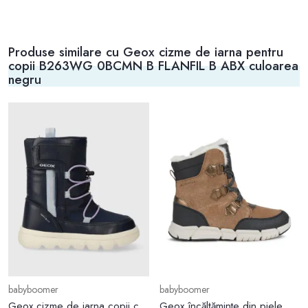
Produse similare cu Geox cizme de iarna pentru
copii B263WG 0BCMN B FLANFIL B ABX culoarea
negru
babyboomer
babyboomer
Geox cizme de iarna copii culoarea albastru marin
Geox încălțăminte din piele pentru copii culoarea maro