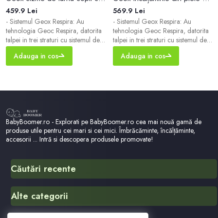
459.9 Lei
569.9 Lei
- Sistemul Geox Respira: Au
- Sistemul Geox Respira: Au
tehnologia Geoc Respira, datorita
tehnologia Geoc Respira, datorita
talpei in trei straturi cu sistemul de
talpei in trei straturi cu sistemul de
perforari care respira
perforari care respira
Adauga in cos
Adauga in cos
imbunatateste ventilarea, si datorita
imbunatateste ventilarea, si datorita
acesteia permite ingrijirea sanatii
acesteia permite ingrijirea sanatii
picioarelor si asigura confortul
picioarelor si asigura confortul
folosirii incaltamintei. - Tehnologia
folosirii incaltamintei. - Varf
Amphibiox®. Membrana special
rigidizat. - Talpa din guma. -
respirabila si nepermeabila
Spatele calcaiului rigidizat. - Brant
protejeaza atat talpa exterioara, cat
confortabil.
BabyBoomer.ro - Explorati pe BabyBoomer.ro cea mai nouă gamă de
produse utile pentru cei mari si cei mici. Îmbrăcăminte, încălțăminte,
accesorii ... Intră si descopera produsele promovate!
Căutări recente
Stella
Alte categorii
Ujyo 39 Hmxmzkqjrccg
Jacheta Black Friday
English Made Easy