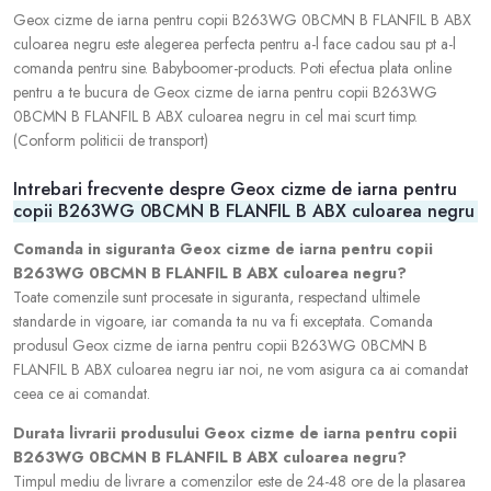
Geox cizme de iarna pentru copii B263WG 0BCMN B FLANFIL B ABX
culoarea negru este alegerea perfecta pentru a-l face cadou sau pt a-l
comanda pentru sine. Babyboomer-products. Poti efectua plata online
pentru a te bucura de Geox cizme de iarna pentru copii B263WG
0BCMN B FLANFIL B ABX culoarea negru in cel mai scurt timp.
(Conform politicii de transport)
Intrebari frecvente despre Geox cizme de iarna pentru
copii B263WG 0BCMN B FLANFIL B ABX culoarea negru
Comanda in siguranta Geox cizme de iarna pentru copii
B263WG 0BCMN B FLANFIL B ABX culoarea negru?
Toate comenzile sunt procesate in siguranta, respectand ultimele
standarde in vigoare, iar comanda ta nu va fi exceptata. Comanda
produsul Geox cizme de iarna pentru copii B263WG 0BCMN B
FLANFIL B ABX culoarea negru iar noi, ne vom asigura ca ai comandat
ceea ce ai comandat.
Durata livrarii produsului Geox cizme de iarna pentru copii
B263WG 0BCMN B FLANFIL B ABX culoarea negru?
Timpul mediu de livrare a comenzilor este de 24-48 ore de la plasarea