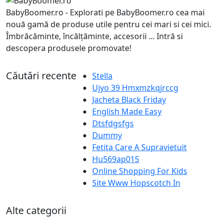
BabyBoomer.ro - Explorati pe BabyBoomer.ro cea mai
nouă gamă de produse utile pentru cei mari si cei mici.
Îmbrăcăminte, încălțăminte, accesorii ... Intră si
descopera produsele promovate!
Căutări recente
Stella
Ujyo 39 Hmxmzkqjrccg
Jacheta Black Friday
English Made Easy
Dtsfdgsfgs
Dummy
Fetita Care A Supravietuit
Hu569ap015
Online Shopping For Kids
Site Www Hopscotch In
Alte categorii