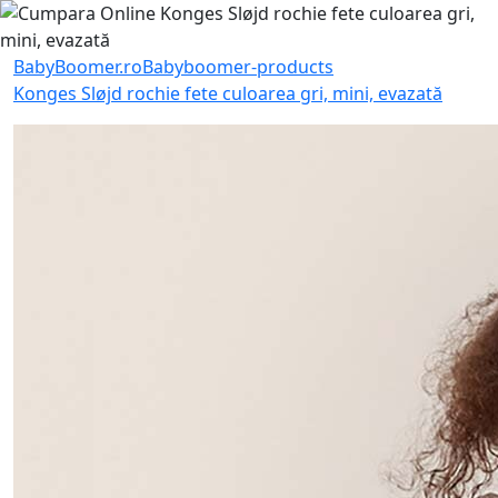
BabyBoomer.ro
Babyboomer-products
Konges Sløjd rochie fete culoarea gri, mini, evazată