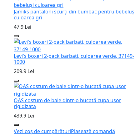
Jamiks pantaloni scurți din bumbac pentru bebeluși
culoarea gri
47.9 Lei
Levi's boxeri 2-pack barbati, culoarea verde, 37149-
1000
209.9 Lei
OAS costum de baie dintr-o bucată cupa usor
rigidizata
439.9 Lei
Vezi coș de cumpărături
Plasează comandă