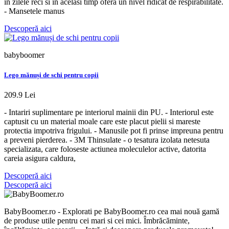
in zilele reci si in acelasi timp ofera un nivel ridicat de respirabilitate.
- Mansetele manus
Descoperă aici
babyboomer
Lego mănuși de schi pentru copii
209.9 Lei
- Intariri suplimentare pe interiorul mainii din PU. - Interiorul este
captusit cu un material moale care este placut pielii si mareste
protectia impotriva frigului. - Manusile pot fi prinse impreuna pentru
a preveni pierderea. - 3M Thinsulate - o tesatura izolata netesuta
specializata, care foloseste actiunea moleculelor active, datorita
careia asigura caldura,
Descoperă aici
Descoperă aici
BabyBoomer.ro - Explorati pe BabyBoomer.ro cea mai nouă gamă
de produse utile pentru cei mari si cei mici. Îmbrăcăminte,