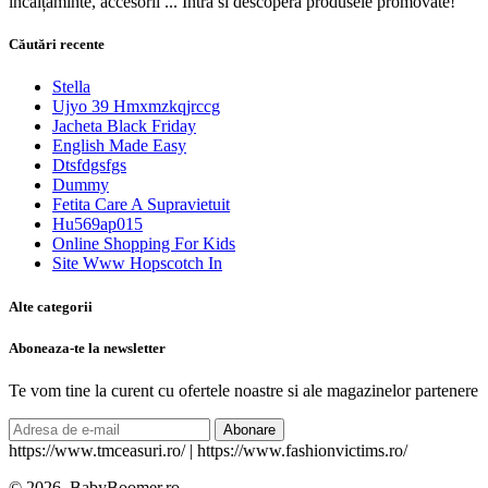
încălțăminte, accesorii ... Intră si descopera produsele promovate!
Căutări recente
Stella
Ujyo 39 Hmxmzkqjrccg
Jacheta Black Friday
English Made Easy
Dtsfdgsfgs
Dummy
Fetita Care A Supravietuit
Hu569ap015
Online Shopping For Kids
Site Www Hopscotch In
Alte categorii
Aboneaza-te la newsletter
Te vom tine la curent cu ofertele noastre si ale magazinelor partenere
Abonare
https://www.tmceasuri.ro/ | https://www.fashionvictims.ro/
© 2026, BabyBoomer.ro