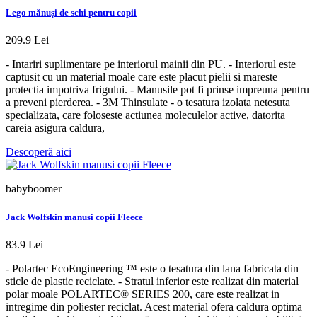
Lego mănuși de schi pentru copii
209.9 Lei
- Intariri suplimentare pe interiorul mainii din PU. - Interiorul este
captusit cu un material moale care este placut pielii si mareste
protectia impotriva frigului. - Manusile pot fi prinse impreuna pentru
a preveni pierderea. - 3M Thinsulate - o tesatura izolata netesuta
specializata, care foloseste actiunea moleculelor active, datorita
careia asigura caldura,
Descoperă aici
babyboomer
Jack Wolfskin manusi copii Fleece
83.9 Lei
- Polartec EcoEngineering ™ este o tesatura din lana fabricata din
sticle de plastic reciclate. - Stratul inferior este realizat din material
polar moale POLARTEC® SERIES 200, care este realizat in
intregime din poliester reciclat. Acest material ofera caldura optima