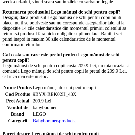
week-end-ului, vineri seara sau in zilele cu sarbatori legale
Returnarea produsului Lego mănuși de schi pentru copii?
Desigur, daca produsul Lego mănuși de schi pentru copii nu iti
place, nu ti se potriveste sau nu corespunde asteptarilor tale, ai la
dispozitie 14 zile calendaristice din momentul primirii coletului sa
returnezi produsul fara nicio obligatie suplimentara. Banii ii vei
primi inapoi in maxim 30 zile calendaristice de la momentul
confirmarii returului.
Cat costa sau care este pretul pentru Lego mănuși de schi
pentru copii?
Lego mănuși de schi pentru copii costa 209.9 Lei, nu rata ocazia si
comanda Lego mănuși de schi pentru copii la pretul de 209.9 Lei,
cat inca mai este in stoc.
Nume Produs
Lego mănuși de schi pentru copii
Cod Produs
9BYX-REK02H_43X
Pret Actual
209.9 Lei
Vandut de
babyboomer
Brand
LEGO
Categorii
Babyboomer-products
,
Pareri despre Lego mănuși de schi pentru copii