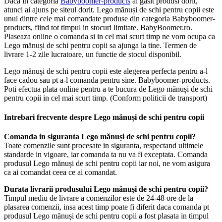
Daca in categoria
Babyboomer-products
ai gasit produsl dorit,
atunci ai ajuns pe siteul dorit. Lego mănuși de schi pentru copii este
unul dintre cele mai comandate produse din categoria Babyboomer-
products, fiind tot timpul in stocuri limitate. BabyBoomer.ro.
Plaseaza online o comanda si in cel mai scurt timp ne vom ocupa ca
Lego mănuși de schi pentru copii sa ajunga la tine. Termen de
livrare 1-2 zile lucratoare, un functie de stocul disponibil.
Lego mănuși de schi pentru copii este alegerea perfecta pentru a-l
face cadou sau pt a-l comanda pentru sine. Babyboomer-products.
Poti efectua plata online pentru a te bucura de Lego mănuși de schi
pentru copii in cel mai scurt timp. (Conform politicii de transport)
Intrebari frecvente despre Lego mănuși de schi pentru copii
Comanda in siguranta Lego mănuși de schi pentru copii?
Toate comenzile sunt procesate in siguranta, respectand ultimele
standarde in vigoare, iar comanda ta nu va fi exceptata. Comanda
produsul Lego mănuși de schi pentru copii iar noi, ne vom asigura
ca ai comandat ceea ce ai comandat.
Durata livrarii produsului Lego mănuși de schi pentru copii?
Timpul mediu de livrare a comenzilor este de 24-48 ore de la
plasarea comenzii, insa acest timp poate fi diferit daca comanda pt
produsul Lego mănuși de schi pentru copii a fost plasata in timpul