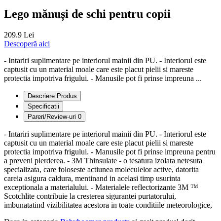
Lego mănuși de schi pentru copii
209.9 Lei
Descoperă aici
- Intariri suplimentare pe interiorul mainii din PU. - Interiorul este
captusit cu un material moale care este placut pielii si mareste
protectia impotriva frigului. - Manusile pot fi prinse impreuna ...
Descriere Produs
Specificatii
Pareri/Review-uri
0
- Intariri suplimentare pe interiorul mainii din PU. - Interiorul este
captusit cu un material moale care este placut pielii si mareste
protectia impotriva frigului. - Manusile pot fi prinse impreuna pentru
a preveni pierderea. - 3M Thinsulate - o tesatura izolata netesuta
specializata, care foloseste actiunea moleculelor active, datorita
careia asigura caldura, mentinand in acelasi timp usurinta
exceptionala a materialului. - Materialele reflectorizante 3M ™
Scotchlite contribuie la cresterea sigurantei purtatorului,
imbunatatind vizibilitatea acestora in toate conditiile meteorologice,