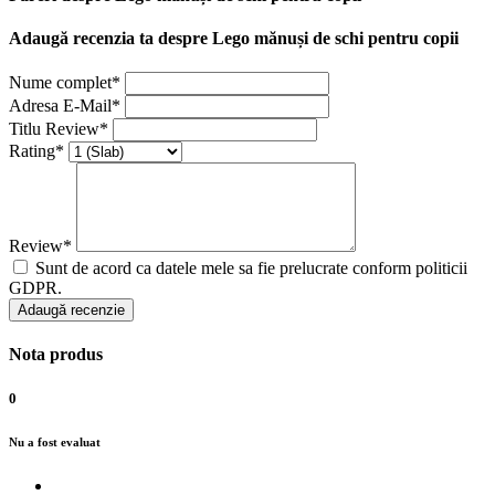
Adaugă recenzia ta despre Lego mănuși de schi pentru copii
Nume complet*
Adresa E-Mail*
Titlu Review*
Rating*
Review*
Sunt de acord ca datele mele sa fie prelucrate conform politicii
GDPR.
Adaugă recenzie
Nota produs
0
Nu a fost evaluat