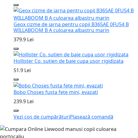
Geox cizme de iarna pentru copii B365AE 0FU54 B
WILLABOOM B A culoarea albastru marin
379.9 Lei
Hollister Co. sutien de baie cupa usor rigidizata
51.9 Lei
Bobo Choses fusta fete mini, evazati
239.9 Lei
Vezi coș de cumpărături
Plasează comandă