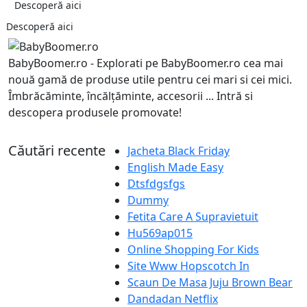
Descoperă aici
Descoperă aici
BabyBoomer.ro - Explorati pe BabyBoomer.ro cea mai
nouă gamă de produse utile pentru cei mari si cei mici.
Îmbrăcăminte, încălțăminte, accesorii ... Intră si
descopera produsele promovate!
Căutări recente
Jacheta Black Friday
English Made Easy
Dtsfdgsfgs
Dummy
Fetita Care A Supravietuit
Hu569ap015
Online Shopping For Kids
Site Www Hopscotch In
Scaun De Masa Juju Brown Bear
Dandadan Netflix