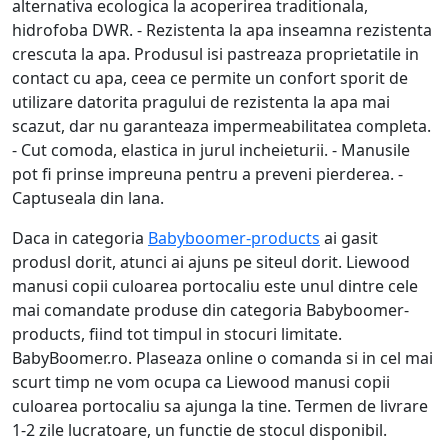
alternativa ecologica la acoperirea traditionala,
hidrofoba DWR. - Rezistenta la apa inseamna rezistenta
crescuta la apa. Produsul isi pastreaza proprietatile in
contact cu apa, ceea ce permite un confort sporit de
utilizare datorita pragului de rezistenta la apa mai
scazut, dar nu garanteaza impermeabilitatea completa.
- Cut comoda, elastica in jurul incheieturii. - Manusile
pot fi prinse impreuna pentru a preveni pierderea. -
Captuseala din lana.
Daca in categoria
Babyboomer-products
ai gasit
produsl dorit, atunci ai ajuns pe siteul dorit. Liewood
manusi copii culoarea portocaliu este unul dintre cele
mai comandate produse din categoria Babyboomer-
products, fiind tot timpul in stocuri limitate.
BabyBoomer.ro. Plaseaza online o comanda si in cel mai
scurt timp ne vom ocupa ca Liewood manusi copii
culoarea portocaliu sa ajunga la tine. Termen de livrare
1-2 zile lucratoare, un functie de stocul disponibil.