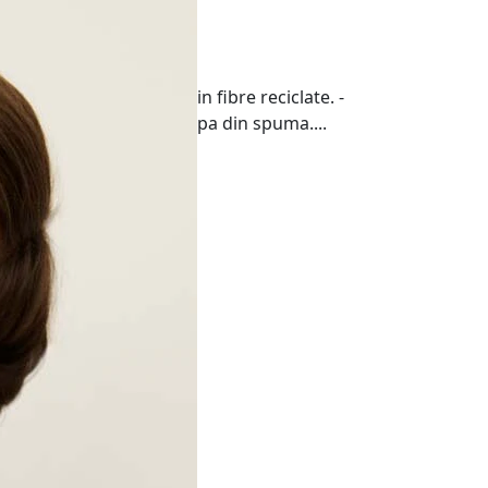
ne materiale realizate din fibre reciclate. -
 EVA. - Varf rotund. - Talpa din spuma....