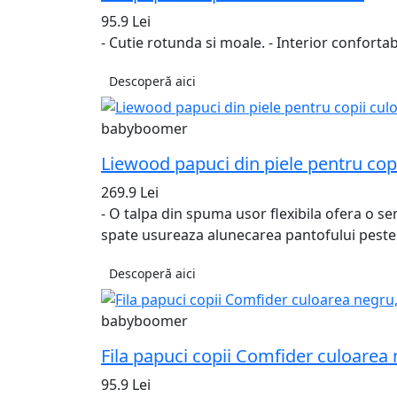
95.9 Lei
- Cutie rotunda si moale. - Interior confortab
Descoperă aici
babyboomer
Liewood papuci din piele pentru copi
269.9 Lei
- O talpa din spuma usor flexibila ofera o se
spate usureaza alunecarea pantofului peste p
Descoperă aici
babyboomer
Fila papuci copii Comfider culoarea
95.9 Lei