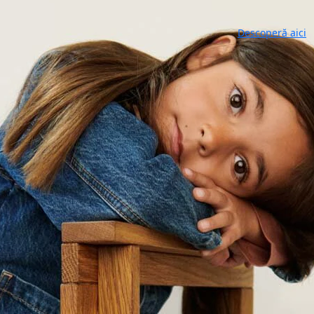
179.9 Lei
Descoperă aici
- Produsul conti
Talpa exterioara