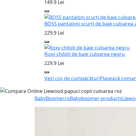
149.9 Lei
BOSS pantaloni scurți de baie culoarea
229.9 Lei
Roxy chiloti de baie culoarea negru
229.9 Lei
Vezi coș de cumpărături
Plasează coma
BabyBoomer.ro
Babyboomer-products
Liewo