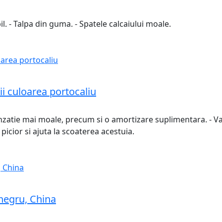
il. - Talpa din guma. - Spatele calcaiului moale.
i culoarea portocaliu
nzatie mai moale, precum si o amortizare suplimentara. - Varf
icior si ajuta la scoaterea acestuia.
 negru, China