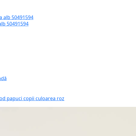
 alb 50491594
ndă
od papuci copii culoarea roz
Liewo
culoar