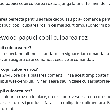
 papuci copii culoarea roz sa ajunga la tine. Termen de livr
erea perfecta pentru a-l face cadou sau pt a-l comanda pe
apuci copii culoarea roz in cel mai scurt timp. (Conform poli
ewood papuci copii culoarea roz
ii culoarea roz?
, respectand ultimele standarde in vigoare, iar comanda t
ne vom asigura ca ai comandat ceea ce ai comandat.
 copii culoarea roz?
e 24-48 ore de la plasarea comenzii, insa acest timp poate 
mpul week-end-ului, vineri seara sau in zilele cu sarbatori le
ii culoarea roz?
uloarea roz nu iti place, nu ti se potriveste sau nu corespund
i sa returnezi produsul fara nicio obligatie suplimentara. Ban
turului.