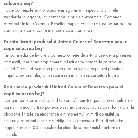
culoarea bej?
Toate comenzile sunt procesate in siguranta, respectand ultimele
standarde in vigoare, iar comanda ta nu va fi exceptata. Comanda
produsul United Colors of Benetton papuci copii culoarea bej iar noi, ne
vom asigura ca ai comandat ceea ce ai comandat.
Durata livrarii produsului United Colors of Benetton papuci
copii culoarea bej?
Timpul mediu de livrare a comenzilor este de 24-48 ore de la plasarea
comenzii, insa acest timp poate fi diferit daca comanda pt produsul
United Colors of Benetton papuci copii culoarea bej a fost plasata in
timpul week-end-ului, vineri seara sau in zilele cu sarbatori legale
Returnarea produsului United Colors of Benetton papuci
copii culoarea bej?
Desigur, daca produsul United Colors of Benetton papuci copii culoarea
bej nu iti place, nu ti se potriveste sau nu corespunde asteptarilor tale, ai la
dispozitie 14 zile calendaristice din momentul primirii coletului sa
returnezi produsul fara nicio obligatie suplimentara. Banii ii vei primi
inapoi in maxim 30 zile calendaristice de la momentul confirmarii
returului.