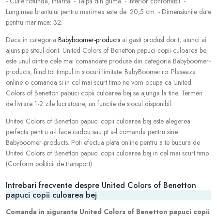
- Cutie rotunda, intarita. - Talpa din guma. - Interior confortabil. -
Lungimea brantului pentru marimea este de: 20,5 cm. - Dimensiunile date
pentru marimea: 32.
Daca in categoria
Babyboomer-products
ai gasit produsl dorit, atunci ai
ajuns pe siteul dorit. United Colors of Benetton papuci copii culoarea bej
este unul dintre cele mai comandate produse din categoria Babyboomer-
products, fiind tot timpul in stocuri limitate. BabyBoomer.ro. Plaseaza
online o comanda si in cel mai scurt timp ne vom ocupa ca United
Colors of Benetton papuci copii culoarea bej sa ajunga la tine. Termen
de livrare 1-2 zile lucratoare, un functie de stocul disponibil.
United Colors of Benetton papuci copii culoarea bej este alegerea
perfecta pentru a-l face cadou sau pt a-l comanda pentru sine.
Babyboomer-products. Poti efectua plata online pentru a te bucura de
United Colors of Benetton papuci copii culoarea bej in cel mai scurt timp.
(Conform politicii de transport)
Intrebari frecvente despre United Colors of Benetton
papuci copii culoarea bej
Comanda in siguranta United Colors of Benetton papuci copii