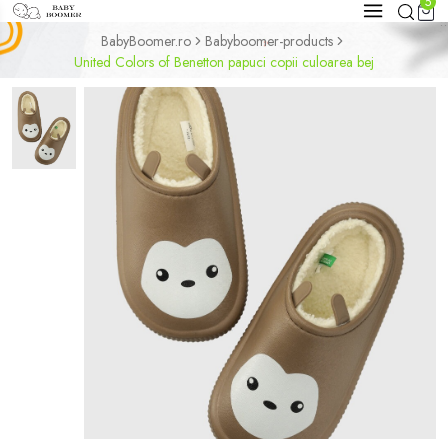
5
BabyBoomer.ro
Babyboomer-products
United Colors of Benetton papuci copii culoarea bej