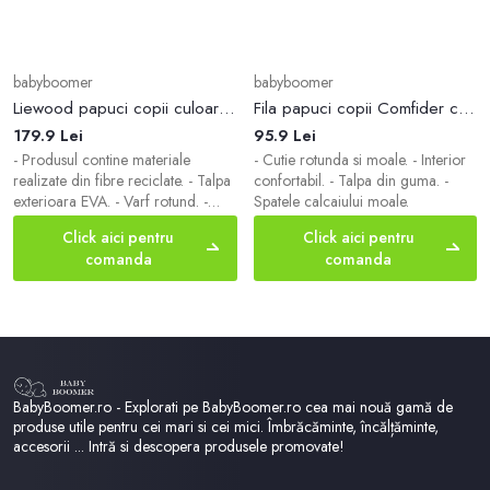
babyboomer
babyboomer
Liewood papuci copii culoarea maro
Fila papuci copii Comfider culoarea negru, China
179.9 Lei
95.9 Lei
- Produsul contine materiale
- Cutie rotunda si moale. - Interior
realizate din fibre reciclate. - Talpa
confortabil. - Talpa din guma. -
exterioara EVA. - Varf rotund. -
Spatele calcaiului moale.
Talpa din spuma.
Click aici pentru
Click aici pentru
comanda
comanda
BabyBoomer.ro - Explorati pe BabyBoomer.ro cea mai nouă gamă de
produse utile pentru cei mari si cei mici. Îmbrăcăminte, încălțăminte,
accesorii ... Intră si descopera produsele promovate!