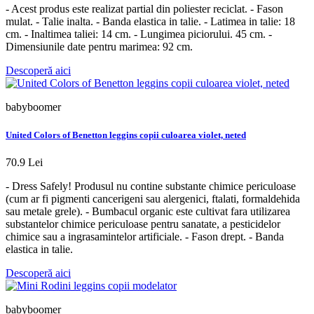
- Acest produs este realizat partial din poliester reciclat. - Fason
mulat. - Talie inalta. - Banda elastica in talie. - Latimea in talie: 18
cm. - Inaltimea taliei: 14 cm. - Lungimea piciorului. 45 cm. -
Dimensiunile date pentru marimea: 92 cm.
Descoperă aici
babyboomer
United Colors of Benetton leggins copii culoarea violet, neted
70.9 Lei
- Dress Safely! Produsul nu contine substante chimice periculoase
(cum ar fi pigmenti cancerigeni sau alergenici, ftalati, formaldehida
sau metale grele). - Bumbacul organic este cultivat fara utilizarea
substantelor chimice periculoase pentru sanatate, a pesticidelor
chimice sau a ingrasamintelor artificiale. - Fason drept. - Banda
elastica in talie.
Descoperă aici
babyboomer