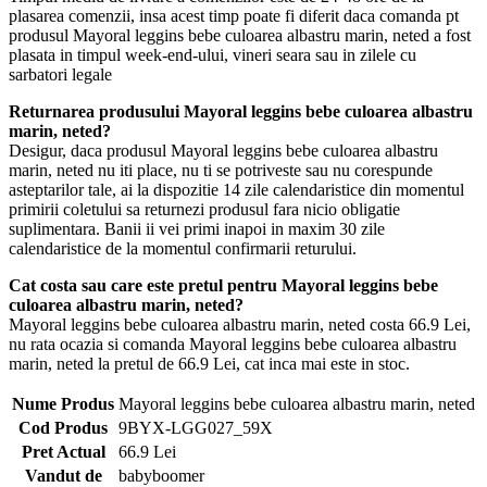
plasarea comenzii, insa acest timp poate fi diferit daca comanda pt
produsul Mayoral leggins bebe culoarea albastru marin, neted a fost
plasata in timpul week-end-ului, vineri seara sau in zilele cu
sarbatori legale
Returnarea produsului Mayoral leggins bebe culoarea albastru
marin, neted?
Desigur, daca produsul Mayoral leggins bebe culoarea albastru
marin, neted nu iti place, nu ti se potriveste sau nu corespunde
asteptarilor tale, ai la dispozitie 14 zile calendaristice din momentul
primirii coletului sa returnezi produsul fara nicio obligatie
suplimentara. Banii ii vei primi inapoi in maxim 30 zile
calendaristice de la momentul confirmarii returului.
Cat costa sau care este pretul pentru Mayoral leggins bebe
culoarea albastru marin, neted?
Mayoral leggins bebe culoarea albastru marin, neted costa 66.9 Lei,
nu rata ocazia si comanda Mayoral leggins bebe culoarea albastru
marin, neted la pretul de 66.9 Lei, cat inca mai este in stoc.
Nume Produs
Mayoral leggins bebe culoarea albastru marin, neted
Cod Produs
9BYX-LGG027_59X
Pret Actual
66.9 Lei
Vandut de
babyboomer