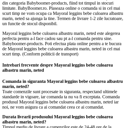
din categoria Babyboomer-products, fiind tot timpul in stocuri
limitate. BabyBoomer.ro. Plaseaza online o comanda si in cel mai
scurt timp ne vom ocupa ca Mayoral leggins bebe culoarea albastru
marin, neted sa ajunga la tine. Termen de livrare 1-2 zile lucratoare,
un functie de stocul disponibil.
Mayoral leggins bebe culoarea albastru marin, neted este alegerea
perfecta pentru a-l face cadou sau pt a-l comanda pentru sine.
Babyboomer-products. Poti efectua plata online pentru a te bucura
de Mayoral leggins bebe culoarea albastru marin, neted in cel mai
scurt timp. (Conform politicii de transport)
Intrebari frecvente despre Mayoral leggins bebe culoarea
albastru marin, neted
Comanda in siguranta Mayoral leggins bebe culoarea albastru
marin, neted?
Toate comenzile sunt procesate in siguranta, respectand ultimele
standarde in vigoare, iar comanda ta nu va fi exceptata. Comanda
produsul Mayoral leggins bebe culoarea albastru marin, neted iar
noi, ne vom asigura ca ai comandat ceea ce ai comandat.
Durata livrarii produsului Mayoral leggins bebe culoarea
albastru marin, neted?
Timpul mediu de livrare a comenzilor este de 24-48 ore de la