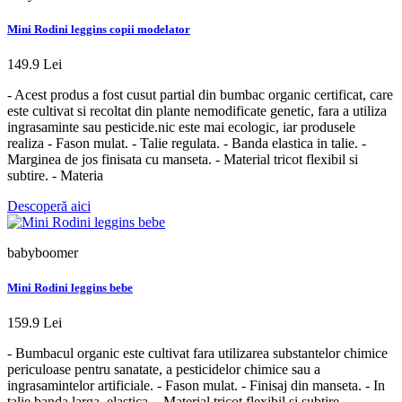
Mini Rodini leggins copii modelator
149.9 Lei
- Acest produs a fost cusut partial din bumbac organic certificat, care
este cultivat si recoltat din plante nemodificate genetic, fara a utiliza
ingrasaminte sau pesticide.nic este mai ecologic, iar produsele
realiza - Fason mulat. - Talie regulata. - Banda elastica in talie. -
Marginea de jos finisata cu manseta. - Material tricot flexibil si
subtire. - Materia
Descoperă aici
babyboomer
Mini Rodini leggins bebe
159.9 Lei
- Bumbacul organic este cultivat fara utilizarea substantelor chimice
periculoase pentru sanatate, a pesticidelor chimice sau a
ingrasamintelor artificiale. - Fason mulat. - Finisaj din manseta. - In
talie banda larga, elastica. - Material tricot flexibil si subtire.