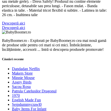
sau metale grele). - Dress Safely! Produsul nu contine elemente
periculoase, detasabile sau prea lungi. - Fason mulat. - Banda
elastica in talie. - Material tricot flexibil si subtire. - Latimea in talie:
26 cm. - Inaltimea talie
Descoperă aici
Descoperă aici
BabyBoomer.ro - Explorati pe BabyBoomer.ro cea mai nouă gamă
de produse utile pentru cei mari si cei mici. Îmbrăcăminte,
încălțăminte, accesorii ... Intră si descopera produsele promovate!
Căutări recente
Dandadan Netflix
Makers Store
Minnie Mouse
Angry Birds
Sacou Rosu
Patrula Catelusilor Dragonul
1970
English Made Fun
Serpdummycrawl0
Baby Items For Infant