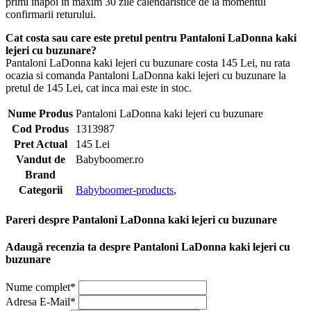
primi inapoi in maxim 30 zile calendaristice de la momentul
confirmarii returului.
Cat costa sau care este pretul pentru Pantaloni LaDonna kaki
lejeri cu buzunare?
Pantaloni LaDonna kaki lejeri cu buzunare costa 145 Lei, nu rata
ocazia si comanda Pantaloni LaDonna kaki lejeri cu buzunare la
pretul de 145 Lei, cat inca mai este in stoc.
Nume Produs
Pantaloni LaDonna kaki lejeri cu buzunare
Cod Produs
1313987
Pret Actual
145 Lei
Vandut de
Babyboomer.ro
Brand
Categorii
Babyboomer-products
,
Pareri despre Pantaloni LaDonna kaki lejeri cu buzunare
Adaugă recenzia ta despre Pantaloni LaDonna kaki lejeri cu
buzunare
Nume complet*
Adresa E-Mail*