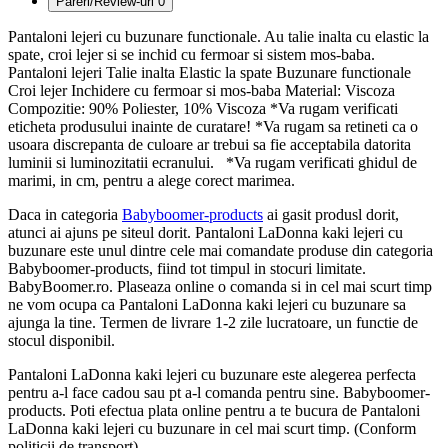
Pareri/Review-uri
0
Pantaloni lejeri cu buzunare functionale. Au talie inalta cu elastic la
spate, croi lejer si se inchid cu fermoar si sistem mos-baba.
Pantaloni lejeri Talie inalta Elastic la spate Buzunare functionale
Croi lejer Inchidere cu fermoar si mos-baba Material: Viscoza
Compozitie: 90% Poliester, 10% Viscoza *Va rugam verificati
eticheta produsului inainte de curatare! *Va rugam sa retineti ca o
usoara discrepanta de culoare ar trebui sa fie acceptabila datorita
luminii si luminozitatii ecranului. *Va rugam verificati ghidul de
marimi, in cm, pentru a alege corect marimea.
Daca in categoria
Babyboomer-products
ai gasit produsl dorit,
atunci ai ajuns pe siteul dorit. Pantaloni LaDonna kaki lejeri cu
buzunare este unul dintre cele mai comandate produse din categoria
Babyboomer-products, fiind tot timpul in stocuri limitate.
BabyBoomer.ro. Plaseaza online o comanda si in cel mai scurt timp
ne vom ocupa ca Pantaloni LaDonna kaki lejeri cu buzunare sa
ajunga la tine. Termen de livrare 1-2 zile lucratoare, un functie de
stocul disponibil.
Pantaloni LaDonna kaki lejeri cu buzunare este alegerea perfecta
pentru a-l face cadou sau pt a-l comanda pentru sine. Babyboomer-
products. Poti efectua plata online pentru a te bucura de Pantaloni
LaDonna kaki lejeri cu buzunare in cel mai scurt timp. (Conform
politicii de transport)