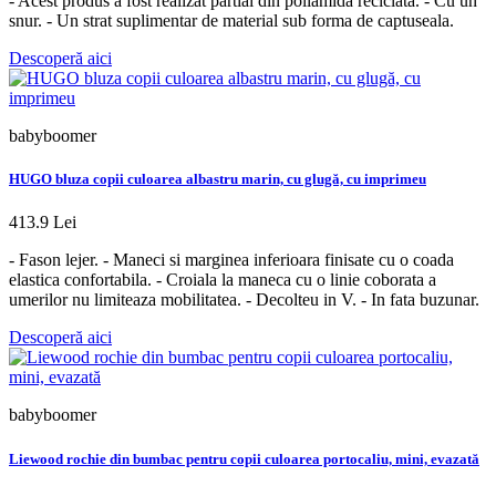
- Acest produs a fost realizat partial din poliamida reciclata. - Cu un
snur. - Un strat suplimentar de material sub forma de captuseala.
Descoperă aici
babyboomer
HUGO bluza copii culoarea albastru marin, cu glugă, cu imprimeu
413.9 Lei
- Fason lejer. - Maneci si marginea inferioara finisate cu o coada
elastica confortabila. - Croiala la maneca cu o linie coborata a
umerilor nu limiteaza mobilitatea. - Decolteu in V. - In fata buzunar.
Descoperă aici
babyboomer
Liewood rochie din bumbac pentru copii culoarea portocaliu, mini, evazată