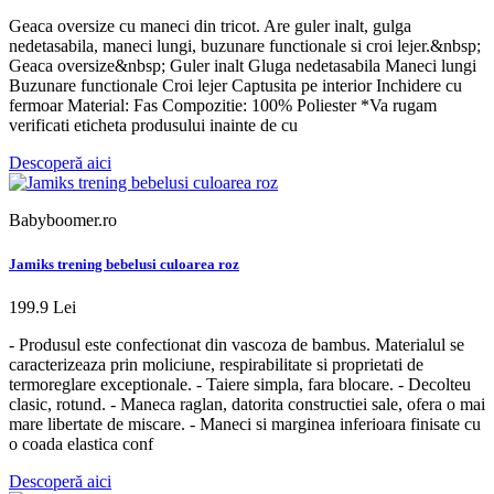
Geaca oversize cu maneci din tricot. Are guler inalt, gulga
nedetasabila, maneci lungi, buzunare functionale si croi lejer.&nbsp;
Geaca oversize&nbsp; Guler inalt Gluga nedetasabila Maneci lungi
Buzunare functionale Croi lejer Captusita pe interior Inchidere cu
fermoar Material: Fas Compozitie: 100% Poliester *Va rugam
verificati eticheta produsului inainte de cu
Descoperă aici
Babyboomer.ro
Jamiks trening bebelusi culoarea roz
199.9 Lei
- Produsul este confectionat din vascoza de bambus. Materialul se
caracterizeaza prin moliciune, respirabilitate si proprietati de
termoreglare exceptionale. - Taiere simpla, fara blocare. - Decolteu
clasic, rotund. - Maneca raglan, datorita constructiei sale, ofera o mai
mare libertate de miscare. - Maneci si marginea inferioara finisate cu
o coada elastica conf
Descoperă aici