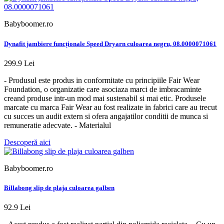
Babyboomer.ro
Dynafit jambiere funcționale Speed Dryarn culoarea negru, 08.0000071061
299.9 Lei
- Produsul este produs in conformitate cu principiile Fair Wear
Foundation, o organizatie care asociaza marci de imbracaminte
creand produse intr-un mod mai sustenabil si mai etic. Produsele
marcate cu marca Fair Wear au fost realizate in fabrici care au trecut
cu succes un audit extern si ofera angajatilor conditii de munca si
remuneratie adecvate. - Materialul
Descoperă aici
Babyboomer.ro
Billabong slip de plaja culoarea galben
92.9 Lei