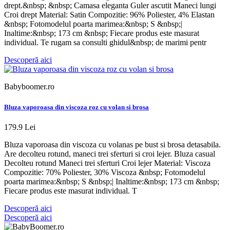
drept.&nbsp; &nbsp; Camasa eleganta Guler ascutit Maneci lungi
Croi drept Material: Satin Compozitie: 96% Poliester, 4% Elastan
&nbsp; Fotomodelul poarta marimea:&nbsp; S &nbsp;|
Inaltime:&nbsp; 173 cm &nbsp; Fiecare produs este masurat
individual. Te rugam sa consulti ghidul&nbsp; de marimi pentr
Descoperă aici
Babyboomer.ro
Bluza vaporoasa din viscoza roz cu volan si brosa
179.9 Lei
Bluza vaporoasa din viscoza cu volanas pe bust si brosa detasabila.
Are decolteu rotund, maneci trei sferturi si croi lejer. Bluza casual
Decolteu rotund Maneci trei sferturi Croi lejer Material: Viscoza
Compozitie: 70% Poliester, 30% Viscoza &nbsp; Fotomodelul
poarta marimea:&nbsp; S &nbsp;| Inaltime:&nbsp; 173 cm &nbsp;
Fiecare produs este masurat individual. T
Descoperă aici
Descoperă aici