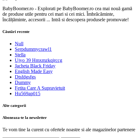
BabyBoomer.ro - Explorati pe BabyBoomer.ro cea mai nouă gamă
de produse utile pentru cei mari si cei mici. Îmbrăcăminte,
încălțăminte, accesorii ... Intră si descopera produsele promovate!
Căutări recente
Null
Serpdummycrawl1
Stella
Ujyo 39 Hmxmzkqjrccg
Jacheta Black Friday
English Made Easy
Dtsfdgsfgs
Dummy
Fetita Care A Supravietuit
Hu569ap015
Alte categorii
Aboneaza-te la newsletter
Te vom tine la curent cu ofertele noastre si ale magazinelor partenere