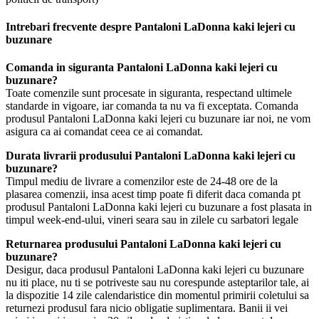
Intrebari frecvente despre Pantaloni LaDonna kaki lejeri cu
buzunare
Comanda in siguranta Pantaloni LaDonna kaki lejeri cu
buzunare?
Toate comenzile sunt procesate in siguranta, respectand ultimele
standarde in vigoare, iar comanda ta nu va fi exceptata. Comanda
produsul Pantaloni LaDonna kaki lejeri cu buzunare iar noi, ne vom
asigura ca ai comandat ceea ce ai comandat.
Durata livrarii produsului Pantaloni LaDonna kaki lejeri cu
buzunare?
Timpul mediu de livrare a comenzilor este de 24-48 ore de la
plasarea comenzii, insa acest timp poate fi diferit daca comanda pt
produsul Pantaloni LaDonna kaki lejeri cu buzunare a fost plasata in
timpul week-end-ului, vineri seara sau in zilele cu sarbatori legale
Returnarea produsului Pantaloni LaDonna kaki lejeri cu
buzunare?
Desigur, daca produsul Pantaloni LaDonna kaki lejeri cu buzunare
nu iti place, nu ti se potriveste sau nu corespunde asteptarilor tale, ai
la dispozitie 14 zile calendaristice din momentul primirii coletului sa
returnezi produsul fara nicio obligatie suplimentara. Banii ii vei