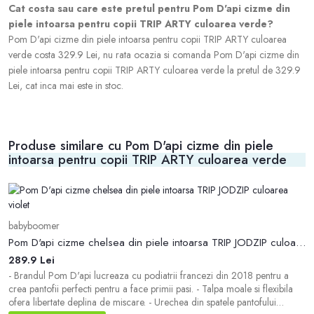
Cat costa sau care este pretul pentru Pom D'api cizme din
piele intoarsa pentru copii TRIP ARTY culoarea verde?
Pom D'api cizme din piele intoarsa pentru copii TRIP ARTY culoarea
verde costa 329.9 Lei, nu rata ocazia si comanda Pom D'api cizme din
piele intoarsa pentru copii TRIP ARTY culoarea verde la pretul de 329.9
Lei, cat inca mai este in stoc.
Produse similare cu Pom D'api cizme din piele
intoarsa pentru copii TRIP ARTY culoarea verde
b
babyboomer
G
Pom D'api cizme chelsea din piele intoarsa TRIP JODZIP culoarea violet
4
289.9 Lei
- 
tr
- Brandul Pom D'api lucreaza cu podiatrii francezi din 2018 pentru a
si
crea pantofii perfecti pentru a face primii pasi. - Talpa moale si flexibila
co
ofera libertate deplina de miscare. - Urechea din spatele pantofului