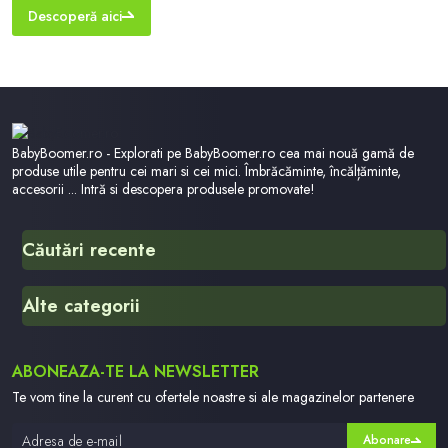
in
sprijina pozitionarea corecta a calcaiului. - Deschidere larga pentru
Descoperă aici
incaltarea usoara a pantofilor. - Bucla de la spate usureaza alunecarea
pantoful
BabyBoomer.ro - Explorati pe BabyBoomer.ro cea mai nouă gamă de
produse utile pentru cei mari si cei mici. Îmbrăcăminte, încălțăminte,
accesorii ... Intră si descopera produsele promovate!
Căutări recente
Patrula Catelusilor Dragonul
Alte categorii
1970
English Made Fun
Serpdummycrawl0
ABONEAZA-TE LA NEWSLETTER
Baby Items For Infant
Zvireci Zabavky A Hracky
Te vom tine la curent cu ofertele noastre si ale magazinelor partenere
Costum Ninja Copii
Abonare
Kids Clothing Online