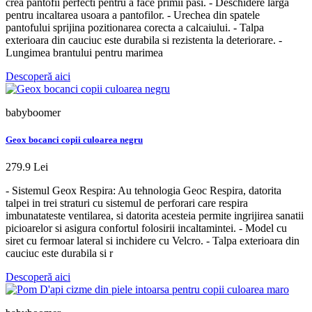
crea pantofii perfecti pentru a face primii pasi. - Deschidere larga
pentru incaltarea usoara a pantofilor. - Urechea din spatele
pantofului sprijina pozitionarea corecta a calcaiului. - Talpa
exterioara din cauciuc este durabila si rezistenta la deteriorare. -
Lungimea brantului pentru marimea
Descoperă aici
babyboomer
Geox bocanci copii culoarea negru
279.9 Lei
- Sistemul Geox Respira: Au tehnologia Geoc Respira, datorita
talpei in trei straturi cu sistemul de perforari care respira
imbunatateste ventilarea, si datorita acesteia permite ingrijirea sanatii
picioarelor si asigura confortul folosirii incaltamintei. - Model cu
siret cu fermoar lateral si inchidere cu Velcro. - Talpa exterioara din
cauciuc este durabila si r
Descoperă aici