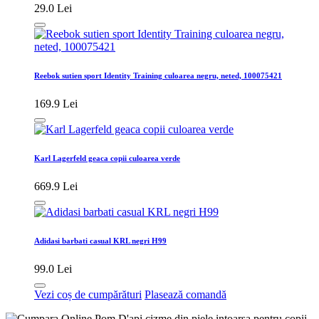
29.0 Lei
Reebok sutien sport Identity Training culoarea negru, neted, 100075421
169.9 Lei
Karl Lagerfeld geaca copii culoarea verde
669.9 Lei
Adidasi barbati casual KRL negri H99
99.0 Lei
Vezi coș de cumpărături
Plasează comandă