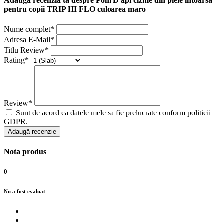
Adaugă recenzia ta despre Pom D'api cizme din piele intoarsa
pentru copii TRIP HI FLO culoarea maro
Nume complet*
Adresa E-Mail*
Titlu Review*
Rating*
Review*
Sunt de acord ca datele mele sa fie prelucrate conform politicii
GDPR.
Adaugă recenzie
Nota produs
0
Nu a fost evaluat