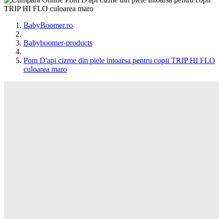
BabyBoomer.ro
Babyboomer-products
Pom D'api cizme din piele intoarsa pentru copii TRIP HI FLO
culoarea maro