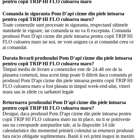
pentru copii TRIP HI FLO culoarea maro
Comanda in siguranta Pom D'api cizme din piele intoarsa
pentru copii TRIP HI FLO culoarea maro?
Toate comenzile sunt procesate in siguranta, respectand ultimele
standarde in vigoare, iar comanda ta nu va fi exceptata. Comanda
produsul Pom D'api cizme din piele intoarsa pentru copii TRIP HI
FLO culoarea maro iar noi, ne vom asigura ca ai comandat ceea ce
ai comandat.
Durata livrarii produsului Pom D'api cizme din piele intoarsa
pentru copii TRIP HI FLO culoarea maro?
Timpul mediu de livrare a comenzilor este de 24-48 ore de la
plasarea comenzii, insa acest timp poate fi diferit daca comanda pt
produsul Pom D'api cizme din piele intoarsa pentru copii TRIP HI
FLO culoarea maro a fost plasata in timpul week-end-ului, vineri
seara sau in zilele cu sarbatori legale
Returnarea produsului Pom D'api cizme din piele intoarsa
pentru copii TRIP HI FLO culoarea maro?
Desigur, daca produsul Pom D'api cizme din piele intoarsa pentru
copii TRIP HI FLO culoarea maro nu iti place, nu ti se potriveste
sau nu corespunde asteptarilor tale, ai la dispozitie 14 zile
calendaristice din momentul primirii coletului sa returnezi produsul
fara nicio obligatie suplimentara. Banii ii vei primi inapoi in maxim