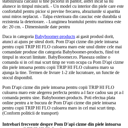
stabilizeaza calcaiul si tine piciorul in pantof, astfel incat sa nu
alunece in timpul miscarii. - Un model cu interior din piele care este
confortabil pentru picior si previne frecarea, abraziunile si aparitia
unui miros neplacut. - Talpa exterioara din cauciuc este durabila si
rezistenta la deteriorare. - Lungimea brantului pentru marimea este
de: 20 cm. - Dimensiunile date pentru
Daca in categoria
Babyboomer-products
ai gasit produsl dorit,
atunci ai ajuns pe siteul dorit. Pom D'api cizme din piele intoarsa
pentru copii TRIP HI FLO culoarea maro este unul dintre cele mai
comandate produse din categoria Babyboomer-products, fiind tot
timpul in stocuri limitate. BabyBoomer.ro. Plaseaza online o
comanda si in cel mai scurt timp ne vom ocupa ca Pom D'api cizme
din piele intoarsa pentru copii TRIP HI FLO culoarea maro sa
ajunga la tine. Termen de livrare 1-2 zile lucratoare, un functie de
stocul disponibil.
Pom D'api cizme din piele intoarsa pentru copii TRIP HI FLO
culoarea maro este alegerea perfecta pentru a-l face cadou sau pt a-l
comanda pentru sine. Babyboomer-products. Poti efectua plata
online pentru a te bucura de Pom D'api cizme din piele intoarsa
pentru copii TRIP HI FLO culoarea maro in cel mai scurt timp.
(Conform politicii de transport)
Intrebari frecvente despre Pom D'api cizme din piele intoarsa