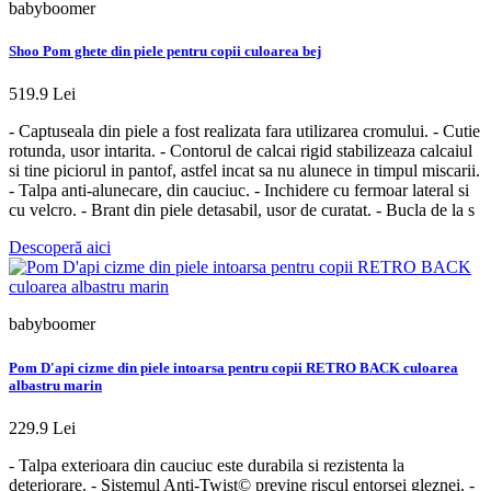
babyboomer
Shoo Pom ghete din piele pentru copii culoarea bej
519.9 Lei
- Captuseala din piele a fost realizata fara utilizarea cromului. - Cutie
rotunda, usor intarita. - Contorul de calcai rigid stabilizeaza calcaiul
si tine piciorul in pantof, astfel incat sa nu alunece in timpul miscarii.
- Talpa anti-alunecare, din cauciuc. - Inchidere cu fermoar lateral si
cu velcro. - Brant din piele detasabil, usor de curatat. - Bucla de la s
Descoperă aici
babyboomer
Pom D'api cizme din piele intoarsa pentru copii RETRO BACK culoarea
albastru marin
229.9 Lei
- Talpa exterioara din cauciuc este durabila si rezistenta la
deteriorare. - Sistemul Anti-Twist© previne riscul entorsei gleznei. -