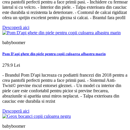
crea pantofii perfecti pentru a face primii pasi. - Inchidere cu fermoar
lateral si cu velcro. - Interior din piele. - Talpa exterioara din cauciuc
este durabila si rezistenta la deteriorare. - Contorul de calcai rigidizat
ofera un sprijin excelent pentru glezna si calcai. - Brantul fara profil
Descoperă aici
babyboomer
Pom D'api ghete din piele pentru copii culoarea albastru marin
279.9 Lei
- Brandul Pom D'api lucreaza cu podiatrii francezi din 2018 pentru a
crea pantofii perfecti pentru a face primii pasi. - Sistemul Anti-
Twist© previne riscul entorsei gleznei. - Un model cu interior din
piele care este confortabil pentru picior si previne frecarea,
abraziunile si aparitia unui miros neplacut. - Talpa exterioara din
cauciuc este durabila si rezist
Descoperă aici
babyboomer