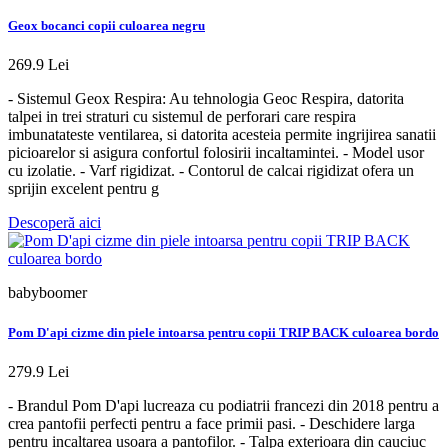
Geox bocanci copii culoarea negru
269.9 Lei
- Sistemul Geox Respira: Au tehnologia Geoc Respira, datorita
talpei in trei straturi cu sistemul de perforari care respira
imbunatateste ventilarea, si datorita acesteia permite ingrijirea sanatii
picioarelor si asigura confortul folosirii incaltamintei. - Model usor
cu izolatie. - Varf rigidizat. - Contorul de calcai rigidizat ofera un
sprijin excelent pentru g
Descoperă aici
babyboomer
Pom D'api cizme din piele intoarsa pentru copii TRIP BACK culoarea bordo
279.9 Lei
- Brandul Pom D'api lucreaza cu podiatrii francezi din 2018 pentru a
crea pantofii perfecti pentru a face primii pasi. - Deschidere larga
pentru incaltarea usoara a pantofilor. - Talpa exterioara din cauciuc