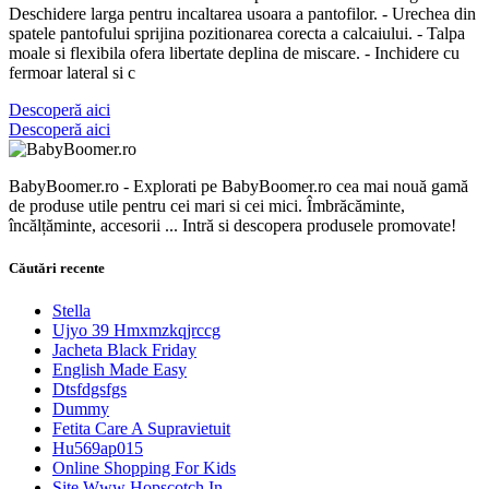
Deschidere larga pentru incaltarea usoara a pantofilor. - Urechea din
spatele pantofului sprijina pozitionarea corecta a calcaiului. - Talpa
moale si flexibila ofera libertate deplina de miscare. - Inchidere cu
fermoar lateral si c
Descoperă aici
Descoperă aici
BabyBoomer.ro - Explorati pe BabyBoomer.ro cea mai nouă gamă
de produse utile pentru cei mari si cei mici. Îmbrăcăminte,
încălțăminte, accesorii ... Intră si descopera produsele promovate!
Căutări recente
Stella
Ujyo 39 Hmxmzkqjrccg
Jacheta Black Friday
English Made Easy
Dtsfdgsfgs
Dummy
Fetita Care A Supravietuit
Hu569ap015
Online Shopping For Kids
Site Www Hopscotch In