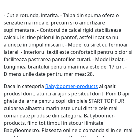
- Cutie rotunda, intarita. - Talpa din spuma ofera o
senzatie mai moale, precum si o amortizare
suplimentara. - Contorul de calcai rigid stabilizeaza
calcaiul si tine piciorul in pantof, astfel incat sa nu
alunece in timpul miscarii. - Model cu siret cu fermoar
lateral. - Interiorul textil este confortabil pentru picior si
faciliteaza pastrarea pantofilor curati. - Model izolat. -
Lungimea brantului pentru marimea este de: 17 cm. -
Dimensiunile date pentru marimea: 28.
Daca in categoria
Babyboomer-products
ai gasit
produsl dorit, atunci ai ajuns pe siteul dorit. Pom D'api
ghete de iarna pentru copii din piele START TOP FUR
culoarea albastru marin este unul dintre cele mai
comandate produse din categoria Babyboomer-
products, fiind tot timpul in stocuri limitate.
BabyBoomer.ro. Plaseaza online o comanda si in cel mai