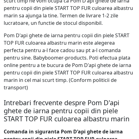
scurt timp ne vom ocupa ca Pom D'api ghete de iarna
pentru copii din piele START TOP FUR culoarea albastru
marin sa ajunga la tine. Termen de livrare 1-2 zile
lucratoare, un functie de stocul disponibil.
Pom D'api ghete de iarna pentru copii din piele START
TOP FUR culoarea albastru marin este alegerea
perfecta pentru a-l face cadou sau pt a-l comanda
pentru sine. Babyboomer-products. Poti efectua plata
online pentru a te bucura de Pom D'api ghete de iarna
pentru copii din piele START TOP FUR culoarea albastru
marin in cel mai scurt timp. (Conform politicii de
transport)
Intrebari frecvente despre Pom D'api
ghete de iarna pentru copii din piele
START TOP FUR culoarea albastru marin
Comanda in siguranta Pom D'api ghete de iarna
pentru copii din piele START TOP FUR culoarea