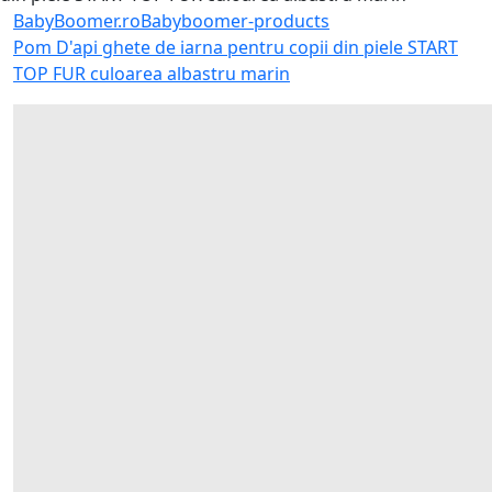
BabyBoomer.ro
Babyboomer-products
Pom D'api ghete de iarna pentru copii din piele START
TOP FUR culoarea albastru marin