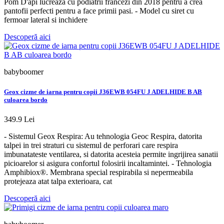
Pom D'api lucreaza cu podiatrii francezi din 2018 pentru a crea
pantofii perfecti pentru a face primii pasi. - Model cu siret cu
fermoar lateral si inchidere
Descoperă aici
babyboomer
Geox cizme de iarna pentru copii J36EWB 054FU J ADELHIDE B AB
culoarea bordo
349.9 Lei
- Sistemul Geox Respira: Au tehnologia Geoc Respira, datorita
talpei in trei straturi cu sistemul de perforari care respira
imbunatateste ventilarea, si datorita acesteia permite ingrijirea sanatii
picioarelor si asigura confortul folosirii incaltamintei. - Tehnologia
Amphibiox®. Membrana special respirabila si nepermeabila
protejeaza atat talpa exterioara, cat
Descoperă aici