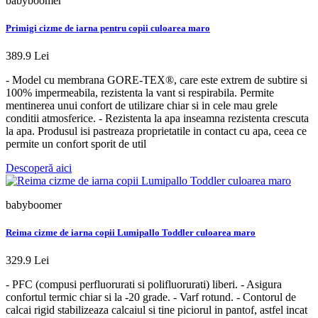
babyboomer
Primigi cizme de iarna pentru copii culoarea maro
389.9 Lei
- Model cu membrana GORE-TEX®, care este extrem de subtire si
100% impermeabila, rezistenta la vant si respirabila. Permite
mentinerea unui confort de utilizare chiar si in cele mau grele
conditii atmosferice. - Rezistenta la apa inseamna rezistenta crescuta
la apa. Produsul isi pastreaza proprietatile in contact cu apa, ceea ce
permite un confort sporit de util
Descoperă aici
babyboomer
Reima cizme de iarna copii Lumipallo Toddler culoarea maro
329.9 Lei
- PFC (compusi perfluorurati si polifluorurati) liberi. - Asigura
confortul termic chiar si la -20 grade. - Varf rotund. - Contorul de
calcai rigid stabilizeaza calcaiul si tine piciorul in pantof, astfel incat