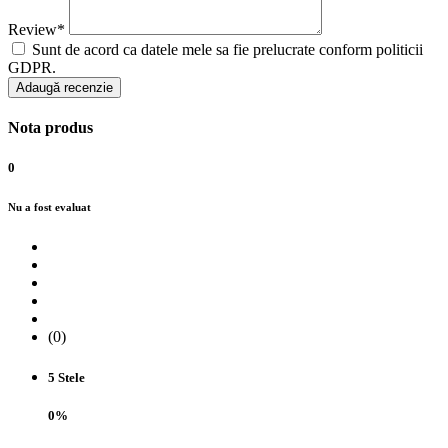
Review*
Sunt de acord ca datele mele sa fie prelucrate conform politicii
GDPR.
Adaugă recenzie
Nota produs
0
Nu a fost evaluat
(0)
5 Stele
0%