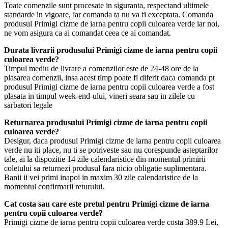
Toate comenzile sunt procesate in siguranta, respectand ultimele
standarde in vigoare, iar comanda ta nu va fi exceptata. Comanda
produsul Primigi cizme de iarna pentru copii culoarea verde iar noi,
ne vom asigura ca ai comandat ceea ce ai comandat.
Durata livrarii produsului Primigi cizme de iarna pentru copii
culoarea verde?
Timpul mediu de livrare a comenzilor este de 24-48 ore de la
plasarea comenzii, insa acest timp poate fi diferit daca comanda pt
produsul Primigi cizme de iarna pentru copii culoarea verde a fost
plasata in timpul week-end-ului, vineri seara sau in zilele cu
sarbatori legale
Returnarea produsului Primigi cizme de iarna pentru copii
culoarea verde?
Desigur, daca produsul Primigi cizme de iarna pentru copii culoarea
verde nu iti place, nu ti se potriveste sau nu corespunde asteptarilor
tale, ai la dispozitie 14 zile calendaristice din momentul primirii
coletului sa returnezi produsul fara nicio obligatie suplimentara.
Banii ii vei primi inapoi in maxim 30 zile calendaristice de la
momentul confirmarii returului.
Cat costa sau care este pretul pentru Primigi cizme de iarna
pentru copii culoarea verde?
Primigi cizme de iarna pentru copii culoarea verde costa 389.9 Lei,