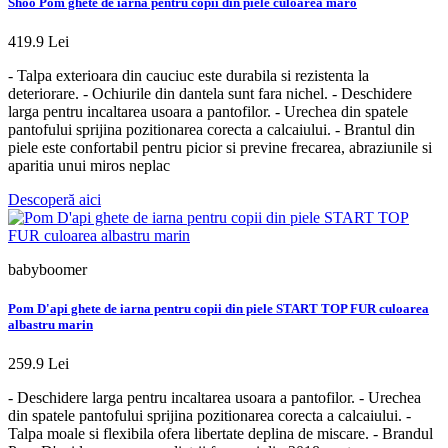
Shoo Pom ghete de iarna pentru copii din piele culoarea maro
419.9 Lei
- Talpa exterioara din cauciuc este durabila si rezistenta la
deteriorare. - Ochiurile din dantela sunt fara nichel. - Deschidere
larga pentru incaltarea usoara a pantofilor. - Urechea din spatele
pantofului sprijina pozitionarea corecta a calcaiului. - Brantul din
piele este confortabil pentru picior si previne frecarea, abraziunile si
aparitia unui miros neplac
Descoperă aici
babyboomer
Pom D'api ghete de iarna pentru copii din piele START TOP FUR culoarea
albastru marin
259.9 Lei
- Deschidere larga pentru incaltarea usoara a pantofilor. - Urechea
din spatele pantofului sprijina pozitionarea corecta a calcaiului. -
Talpa moale si flexibila ofera libertate deplina de miscare. - Brandul