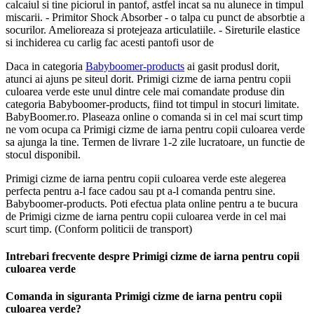
calcaiul si tine piciorul in pantof, astfel incat sa nu alunece in timpul
miscarii. - Primitor Shock Absorber - o talpa cu punct de absorbtie a
socurilor. Amelioreaza si protejeaza articulatiile. - Sireturile elastice
si inchiderea cu carlig fac acesti pantofi usor de
Daca in categoria
Babyboomer-products
ai gasit produsl dorit,
atunci ai ajuns pe siteul dorit. Primigi cizme de iarna pentru copii
culoarea verde este unul dintre cele mai comandate produse din
categoria Babyboomer-products, fiind tot timpul in stocuri limitate.
BabyBoomer.ro. Plaseaza online o comanda si in cel mai scurt timp
ne vom ocupa ca Primigi cizme de iarna pentru copii culoarea verde
sa ajunga la tine. Termen de livrare 1-2 zile lucratoare, un functie de
stocul disponibil.
Primigi cizme de iarna pentru copii culoarea verde este alegerea
perfecta pentru a-l face cadou sau pt a-l comanda pentru sine.
Babyboomer-products. Poti efectua plata online pentru a te bucura
de Primigi cizme de iarna pentru copii culoarea verde in cel mai
scurt timp. (Conform politicii de transport)
Intrebari frecvente despre Primigi cizme de iarna pentru copii
culoarea verde
Comanda in siguranta Primigi cizme de iarna pentru copii
culoarea verde?