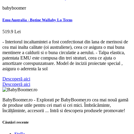
babyboomer
Emu Australia - Botine Wallaby Lo Teens
519.9 Lei
- Interiorul incaltamintei a fost confectionat din lana de merinosi de
cea mai inalta calitate (oi australiene), ceea ce asigura o mai buna
mentinere a caldurii si o buna circulatie a aerului. - Talpa elastica,
patentata EMU este compusa din trei straturi, ceea ce ajuta o
amortizare corespunzatoare. Model de incizii proiectate special ,
asigura o aderenta la sol
Descoperă aici
Descoperă aici
BabyBoomer.ro - Explorati pe BabyBoomer.ro cea mai nouă gamă
de produse utile pentru cei mari si cei mici. Îmbrăcăminte,
încălțăminte, accesorii ... Intră si descopera produsele promovate!
Căutări recente
Stella