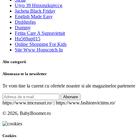
Ujyo 39 Hmxmzkqjrccg
Jacheta Black Friday
English Made Easy
Dtsfdgsfgs
Dummy
Fetita Care A Supravietuit
Hu569ap015
Online Shopping For Kids
Site Www Hopscotch In
Alte categorii
Aboneaza-te la newsletter
Te vom tine la curent cu ofertele noastre si ale magazinelor partenere
Abonare
https://www.tmceasuri.ro/ | https://www.fashionvictims.ro/
© 2026, BabyBoomer.ro
Cookies