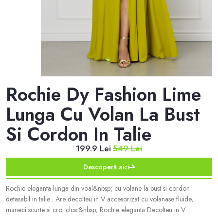
Rochie Dy Fashion Lime
Lunga Cu Volan La Bust
Si Cordon In Talie
199.9 Lei
549 Lei
Descoperă aici
Rochie eleganta lunga din voal&nbsp; cu volane la bust si cordon
detasabil in talie . Are decolteu in V accesorizat cu volanase fluide,
maneci scurte si croi clos.&nbsp; Rochie eleganta Decolteu in V ...