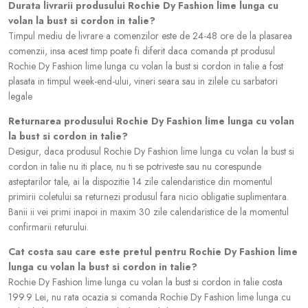
Durata livrarii produsului Rochie Dy Fashion lime lunga cu
volan la bust si cordon in talie?
Timpul mediu de livrare a comenzilor este de 24-48 ore de la plasarea
comenzii, insa acest timp poate fi diferit daca comanda pt produsul
Rochie Dy Fashion lime lunga cu volan la bust si cordon in talie a fost
plasata in timpul week-end-ului, vineri seara sau in zilele cu sarbatori
legale
Returnarea produsului Rochie Dy Fashion lime lunga cu volan
la bust si cordon in talie?
Desigur, daca produsul Rochie Dy Fashion lime lunga cu volan la bust si
cordon in talie nu iti place, nu ti se potriveste sau nu corespunde
asteptarilor tale, ai la dispozitie 14 zile calendaristice din momentul
primirii coletului sa returnezi produsul fara nicio obligatie suplimentara.
Banii ii vei primi inapoi in maxim 30 zile calendaristice de la momentul
confirmarii returului.
Cat costa sau care este pretul pentru Rochie Dy Fashion lime
lunga cu volan la bust si cordon in talie?
Rochie Dy Fashion lime lunga cu volan la bust si cordon in talie costa
199.9 Lei, nu rata ocazia si comanda Rochie Dy Fashion lime lunga cu