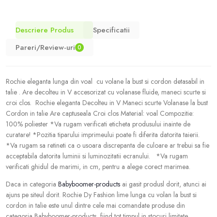
Descriere Produs
Specificatii
Pareri/Review-uri
0
Rochie eleganta lunga din voal cu volane la bust si cordon detasabil in
talie . Are decolteu in V accesorizat cu volanase fluide, maneci scurte si
croi clos. Rochie eleganta Decolteu in V Maneci scurte Volanase la bust
Cordon in talie Are captuseala Croi clos Material: voal Compozitie:
100% poliester *Va rugam verificati eticheta produsului inainte de
curatare! *Pozitia tiparului imprimeului poate fi diferita datorita taierii.
*Va rugam sa retineti ca o usoara discrepanta de culoare ar trebui sa fie
acceptabila datorita luminii si luminozitatii ecranului. *Va rugam
verificati ghidul de marimi, in cm, pentru a alege corect marimea.
Daca in categoria
Babyboomer-products
ai gasit produsl dorit, atunci ai
ajuns pe siteul dorit. Rochie Dy Fashion lime lunga cu volan la bust si
cordon in talie este unul dintre cele mai comandate produse din
categoria Babyboomer-products, fiind tot timpul in stocuri limitate.