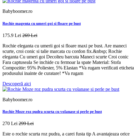
Babyboomer.ro
Rochie magenta cu umeri goi si floare pe bust
175.9 Lei
269 Lei
Rochie eleganta cu umerii goi si floare maxi pe bust. Are maneci
scurte, croi conic si talie marcata cu cordon fix.&nbsp; Rochie
eleganta Cu umeri goi Decolteu barcuta Maneci scurte Croi conic
Fara captuseala Se inchide cu fermoar la spate Material: Stofa
Compozitie: 95% Poliester, 5% Elastan *Va rugam verificati eticheta
produsului inainte de curatare! *Va rugam
Descoperă aici
Babyboomer.ro
Rochie Moze roz pudra scurta cu volanase si perle pe bust
270 Lei
299 Lei
Este o rochie scurta roz pudra, a carei fusta tip A avantajeaza orice