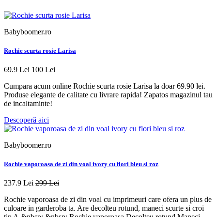
Babyboomer.ro
Rochie scurta rosie Larisa
69.9 Lei
100 Lei
Cumpara acum online Rochie scurta rosie Larisa la doar 69.90 lei.
Produse elegante de calitate cu livrare rapida! Zapatos magazinul tau
de incaltaminte!
Descoperă aici
Babyboomer.ro
Rochie vaporoasa de zi din voal ivory cu flori bleu si roz
237.9 Lei
299 Lei
Rochie vaporoasa de zi din voal cu imprimeuri care ofera un plus de
culoare in garderoba ta. Are decolteu rotund, maneci scurte si croi
tip A.&nbsp; &nbsp; Rochie vaporoasa Decolteu rotund Maneci