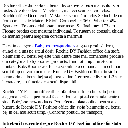
Rochie office din stofa cu benzi decorative la baza manecilor si a
fustei. Are decolteu in V petrecut, maneci scurte si croi clos.
Rochie office Decolteu in V Maneci scurte Croi clos Se inchide cu
fermoar la spate Material: Stofa Compozitie: 96% Poliester, 4%
Spandex Fotomodelul poarta marimea: S | Inaltime: 173 cm
Fiecare produs este masurat individual. Te rugam sa consulti ghidul
de marimi pentru alegerea corecta a marimii!
Daca in categoria
Babyboomer-products
ai gasit produsl dorit,
atunci ai ajuns pe siteul dorit. Rochie DY Fashion office din stofa
bleumarin cu benzi bej este unul dintre cele mai comandate produse
din categoria Babyboomer-products, fiind tot timpul in stocuri
limitate. BabyBoomer.ro. Plaseaza online o comanda si in cel mai
scurt timp ne vom ocupa ca Rochie DY Fashion office din stofa
bleumarin cu benzi bej sa ajunga la tine. Termen de livrare 1-2 zile
lucratoare, un functie de stocul disponibil.
Rochie DY Fashion office din stofa bleumarin cu benzi bej este
alegerea perfecta pentru a-l face cadou sau pt a-l comanda pentru
sine. Babyboomer-products. Poti efectua plata online pentru a te
bucura de Rochie DY Fashion office din stofa bleumarin cu benzi
bej in cel mai scurt timp. (Conform politicii de transport)
Intrebari frecvente despre Rochie DY Fashion office din stofa