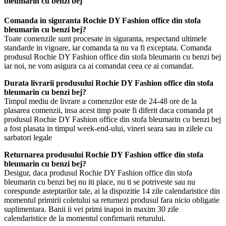
bleumarin cu benzi bej
Comanda in siguranta Rochie DY Fashion office din stofa
bleumarin cu benzi bej?
Toate comenzile sunt procesate in siguranta, respectand ultimele
standarde in vigoare, iar comanda ta nu va fi exceptata. Comanda
produsul Rochie DY Fashion office din stofa bleumarin cu benzi bej
iar noi, ne vom asigura ca ai comandat ceea ce ai comandat.
Durata livrarii produsului Rochie DY Fashion office din stofa
bleumarin cu benzi bej?
Timpul mediu de livrare a comenzilor este de 24-48 ore de la
plasarea comenzii, insa acest timp poate fi diferit daca comanda pt
produsul Rochie DY Fashion office din stofa bleumarin cu benzi bej
a fost plasata in timpul week-end-ului, vineri seara sau in zilele cu
sarbatori legale
Returnarea produsului Rochie DY Fashion office din stofa
bleumarin cu benzi bej?
Desigur, daca produsul Rochie DY Fashion office din stofa
bleumarin cu benzi bej nu iti place, nu ti se potriveste sau nu
corespunde asteptarilor tale, ai la dispozitie 14 zile calendaristice din
momentul primirii coletului sa returnezi produsul fara nicio obligatie
suplimentara. Banii ii vei primi inapoi in maxim 30 zile
calendaristice de la momentul confirmarii returului.