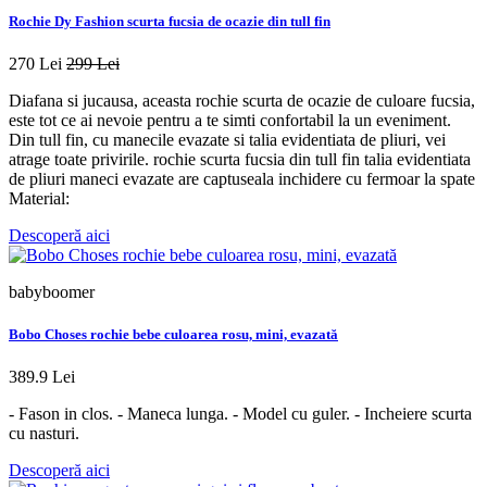
Rochie Dy Fashion scurta fucsia de ocazie din tull fin
270 Lei
299 Lei
Diafana si jucausa, aceasta rochie scurta de ocazie de culoare fucsia,
este tot ce ai nevoie pentru a te simti confortabil la un eveniment.
Din tull fin, cu manecile evazate si talia evidentiata de pliuri, vei
atrage toate privirile. rochie scurta fucsia din tull fin talia evidentiata
de pliuri maneci evazate are captuseala inchidere cu fermoar la spate
Material:
Descoperă aici
babyboomer
Bobo Choses rochie bebe culoarea rosu, mini, evazată
389.9 Lei
- Fason in clos. - Maneca lunga. - Model cu guler. - Incheiere scurta
cu nasturi.
Descoperă aici