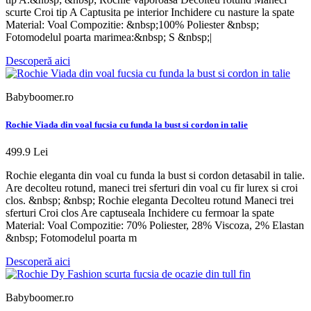
scurte Croi tip A Captusita pe interior Inchidere cu nasture la spate
Material: Voal Compozitie: &nbsp;100% Poliester &nbsp;
Fotomodelul poarta marimea:&nbsp; S &nbsp;|
Descoperă aici
Babyboomer.ro
Rochie Viada din voal fucsia cu funda la bust si cordon in talie
499.9 Lei
Rochie eleganta din voal cu funda la bust si cordon detasabil in talie.
Are decolteu rotund, maneci trei sferturi din voal cu fir lurex si croi
clos. &nbsp; &nbsp; Rochie eleganta Decolteu rotund Maneci trei
sferturi Croi clos Are captuseala Inchidere cu fermoar la spate
Material: Voal Compozitie: 70% Poliester, 28% Viscoza, 2% Elastan
&nbsp; Fotomodelul poarta m
Descoperă aici
Babyboomer.ro