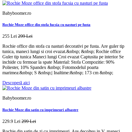
Babyboomer.ro
Rochie Moze office din stofa fucsia cu nasturi pe fusta
255 Lei
299 Lei
Rochie office din stofa cu nasturi decorativi pe fusta. Are guler tip
tunica, maneci lungi si croi evazat.&nbsp; &nbsp; Rochie office
Guler tip tunica Maneci lungi Croi evazat Captusita pe interior Se
inchide cu fermoar la spate Material: Stofa Compozitie: 90%
Poliester, 10% Spandex &nbsp; Fotomodelul poarta
marimea:&nbsp; S &nbsp;| Inaltime:&nbsp; 173 cm &nbsp;
Descoperă aici
Babyboomer.ro
Rochie Moze din satin cu imprimeuri albastre
229.9 Lei
299 Lei
Rochie din satin de zi cu imprimeuri. Are decolteu in V, maneci