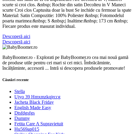
scurte si croi clos. &nbsp; Rochie din satin Decolteu in V Maneci
scurte Croi clos Captusita doar la bust Se inchide cu fermoar la spate
Material: Satin Compozitie: 100% Poliester &nbsp; Fotomodelul
poarta marimea:&nbsp; S &nbsp;| Inaltime:&nbsp; 173 cm &nbsp;
Fiecare produs este masurat individual.
Descoperă aici
Descoperă aici
BabyBoomer.ro - Explorati pe BabyBoomer.ro cea mai nouă gamă
de produse utile pentru cei mari si cei mici. Îmbrăcăminte,
încălțăminte, accesorii ... Intră si descopera produsele promovate!
Căutări recente
Stella
Ujyo 39 Hmxmzkqjrccg
Jacheta Black Friday
English Made Easy
Dtsfdgsfgs
Dummy
Fetita Care A Supravietuit
Hu569ap015