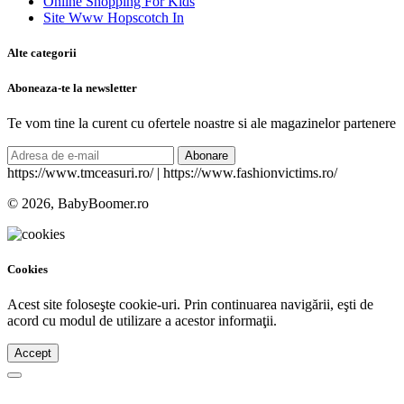
Online Shopping For Kids
Site Www Hopscotch In
Alte categorii
Aboneaza-te la newsletter
Te vom tine la curent cu ofertele noastre si ale magazinelor partenere
Abonare
https://www.tmceasuri.ro/ | https://www.fashionvictims.ro/
© 2026, BabyBoomer.ro
Cookies
Acest site foloseşte cookie-uri. Prin continuarea navigării, eşti de
acord cu modul de utilizare a acestor informaţii.
Accept