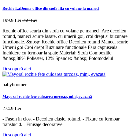
Rochie LaDonna office din stofa lila cu volane la maneci
199.9 Lei
259 Lei
Rochie office scurta din stofa cu volane pe maneci. Are decolteu
rotund, maneci scurte lasate, cu umerii goi, croi drept si buzunare
functionale. &nbsp; Rochie office Decolteu rotund Maneci scurte
Umerii goi Croi drept Buzunare functionale Fara captuseala
Inchidere cu fermoar la spate Material: Stofa Compozitie:
&nbsp;88% Poliester, 12% Spandex &nbsp; Fotomodelul
Descoperă aici
babyboomer
Mayoral rochie fete culoarea turcoaz, mini, evazată
274.9 Lei
- Fason in clos. - Decolteu clasic, rotund. - Fixare cu fermoar
translucid. - Finisaje decorative.
Descoperă aici