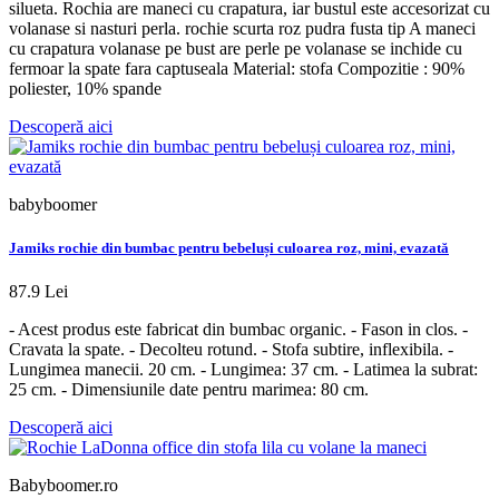
silueta. Rochia are maneci cu crapatura, iar bustul este accesorizat cu
volanase si nasturi perla. rochie scurta roz pudra fusta tip A maneci
cu crapatura volanase pe bust are perle pe volanase se inchide cu
fermoar la spate fara captuseala Material: stofa Compozitie : 90%
poliester, 10% spande
Descoperă aici
babyboomer
Jamiks rochie din bumbac pentru bebeluși culoarea roz, mini, evazată
87.9 Lei
- Acest produs este fabricat din bumbac organic. - Fason in clos. -
Cravata la spate. - Decolteu rotund. - Stofa subtire, inflexibila. -
Lungimea manecii. 20 cm. - Lungimea: 37 cm. - Latimea la subrat:
25 cm. - Dimensiunile date pentru marimea: 80 cm.
Descoperă aici
Babyboomer.ro