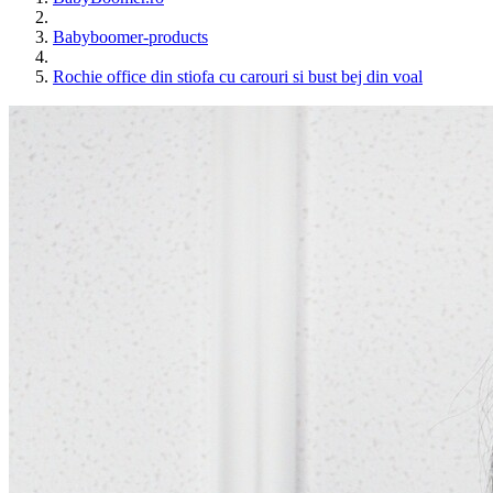
Babyboomer-products
Rochie office din stiofa cu carouri si bust bej din voal