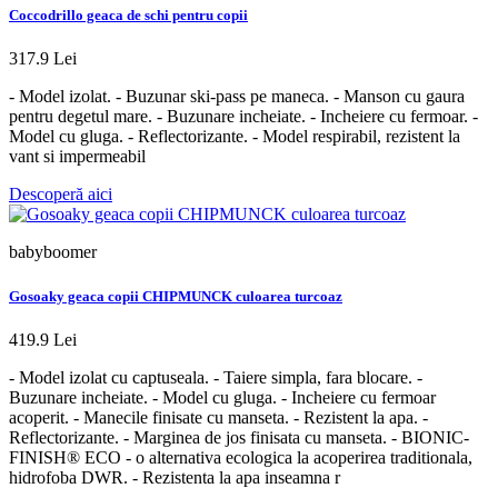
Coccodrillo geaca de schi pentru copii
317.9 Lei
- Model izolat. - Buzunar ski-pass pe maneca. - Manson cu gaura
pentru degetul mare. - Buzunare incheiate. - Incheiere cu fermoar. -
Model cu gluga. - Reflectorizante. - Model respirabil, rezistent la
vant si impermeabil
Descoperă aici
babyboomer
Gosoaky geaca copii CHIPMUNCK culoarea turcoaz
419.9 Lei
- Model izolat cu captuseala. - Taiere simpla, fara blocare. -
Buzunare incheiate. - Model cu gluga. - Incheiere cu fermoar
acoperit. - Manecile finisate cu manseta. - Rezistent la apa. -
Reflectorizante. - Marginea de jos finisata cu manseta. - BIONIC-
FINISH® ECO - o alternativa ecologica la acoperirea traditionala,
hidrofoba DWR. - Rezistenta la apa inseamna r