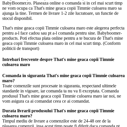
BabyBoomer.ro. Plaseaza online o comanda si in cel mai scurt timp
ne vom ocupa ca That's mine geaca copii Timmie culoarea maro sa
ajunga la tine. Termen de livrare 1-2 zile lucratoare, un functie de
stocul disponibil.
That's mine geaca copii Timmie culoarea maro este alegerea perfecta
pentru a-l face cadou sau pt a-l comanda pentru sine. Babyboomer-
products. Poti efectua plata online pentru a te bucura de That's mine
geaca copii Timmie culoarea maro in cel mai scurt timp. (Conform
politicii de transport)
Intrebari frecvente despre That's mine geaca copii Timmie
culoarea maro
Comanda in siguranta That's mine geaca copii Timmie culoarea
maro?
Toate comenzile sunt procesate in siguranta, respectand ultimele
standarde in vigoare, iar comanda ta nu va fi exceptata. Comanda
produsul That's mine geaca copii Timmie culoarea maro iar noi, ne
vom asigura ca ai comandat ceea ce ai comandat.
Durata livrarii produsului That's mine geaca copii Timmie
culoarea maro?
Timpul mediu de livrare a comenzilor este de 24-48 ore de la
plasarea comenzii, insa acest timp poate fi diferit daca comanda pt