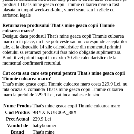
produsul That's mine geaca copii Timmie culoarea maro a fost
plasata in timpul week-end-ului, vineri seara sau in zilele cu
sarbatori legale
Returnarea produsului That's mine geaca copii Timmie
culoarea maro?
Desigur, daca produsul That's mine geaca copii Timmie culoarea
maro nu iti place, nu ti se potriveste sau nu corespunde asteptarilor
tale, ai la dispozitie 14 zile calendaristice din momentul primirii
coletului sa returnezi produsul fara nicio obligatie suplimentara.
Banii ii vei primi inapoi in maxim 30 zile calendaristice de la
momentul confirmarii returului.
Cat costa sau care este pretul pentru That's mine geaca copii
Timmie culoarea maro?
That's mine geaca copii Timmie culoarea maro costa 229.9 Lei, nu
rata ocazia si comanda That's mine geaca copii Timmie culoarea
maro la pretul de 229.9 Lei, cat inca mai este in stoc.
Nume Produs
That's mine geaca copii Timmie culoarea maro
Cod Produs
9BYX-KUK06A_88X
Pret Actual
229.9 Lei
Vandut de
babyboomer
Brand
That's mine