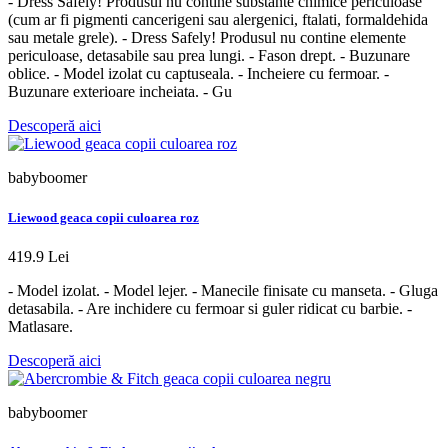
- Dress Safely! Produsul nu contine substante chimice periculoase
(cum ar fi pigmenti cancerigeni sau alergenici, ftalati, formaldehida
sau metale grele). - Dress Safely! Produsul nu contine elemente
periculoase, detasabile sau prea lungi. - Fason drept. - Buzunare
oblice. - Model izolat cu captuseala. - Incheiere cu fermoar. -
Buzunare exterioare incheiata. - Gu
Descoperă aici
babyboomer
Liewood geaca copii culoarea roz
419.9 Lei
- Model izolat. - Model lejer. - Manecile finisate cu manseta. - Gluga
detasabila. - Are inchidere cu fermoar si guler ridicat cu barbie. -
Matlasare.
Descoperă aici
babyboomer