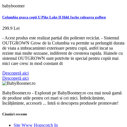
babyboomer
Columbia geaca copii U Pike Lake II Hdd Jacke culoarea galben
299.9 Lei
- Acest produs este realizat partial din poliester reciclat. - Sistemul
OUTGROWN Grow de la Columbia va permite sa prelungiti durata
de viata a imbracamintei exterioare pentru copii, astfel incat sa
reziste mai multe sezoane, indiferent de cresterea rapida. Hainele cu
sistemul OUTGROWN sunt potrivite in special pentru copiii mai
mici care cresc in mod constant di
Descoperă aici
Descoperă aici
BabyBoomer.ro - Explorati pe BabyBoomer.ro cea mai nouă gamă
de produse utile pentru cei mari si cei mici. Îmbrăcăminte,
încălțăminte, accesorii ... Intră si descopera produsele promovate!
Căutări recente
Site Www Hopscotch In