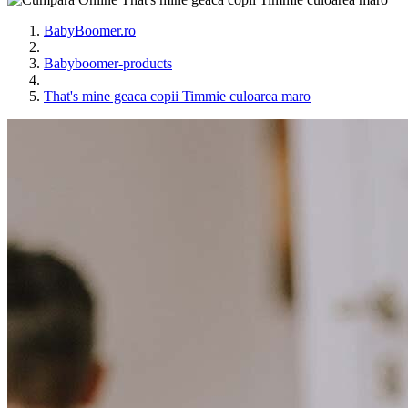
BabyBoomer.ro
Babyboomer-products
That's mine geaca copii Timmie culoarea maro