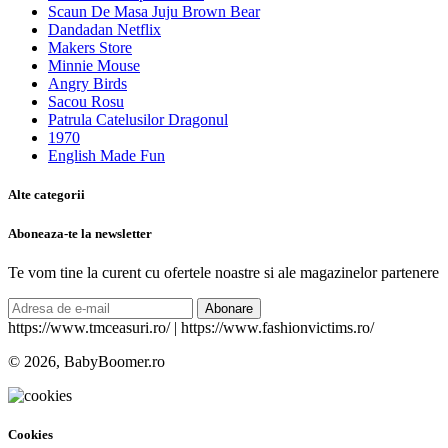
Scaun De Masa Juju Brown Bear
Dandadan Netflix
Makers Store
Minnie Mouse
Angry Birds
Sacou Rosu
Patrula Catelusilor Dragonul
1970
English Made Fun
Alte categorii
Aboneaza-te la newsletter
Te vom tine la curent cu ofertele noastre si ale magazinelor partenere
Abonare
https://www.tmceasuri.ro/ | https://www.fashionvictims.ro/
© 2026, BabyBoomer.ro
Cookies