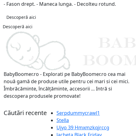
- Fason drept. - Maneca lunga. - Decolteu rotund.
Descoperă aici
Descoperă aici
BabyBoomer.ro - Explorati pe BabyBoomer.ro cea mai
nouă gamă de produse utile pentru cei mari si cei mici.
Îmbrăcăminte, încălțăminte, accesorii ... Intră si
descopera produsele promovate!
Căutări recente
Serpdummycrawl1
Stella
Ujyo 39 Hmxmzkqjrccg
Jacheta Black Friday