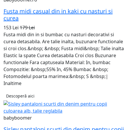
Fusta midi casual din in kaki cu nasturi si
curea
153 Lei
179 Lei
Fusta midi din in si bumbac cu nasturi decorativi si
curea detasabila. Are talie inalta, buzunare functionale
si croi clos.&nbsp; &nbsp; Fusta midi&nbsp; Talie inalta
Elastic la spate Curea detasabila Croi clos Buzunare
functionale Fara captuseala Material: In, bumbac
Compozitie: &nbsp;55% In, 45% Bumbac &nbsp;
Fotomodelul poarta marimea:&nbsp; S &nbsp;|
Inaltime
Descoperă aici
babyboomer
Sisley pantaloni scurti din denim pentru copii