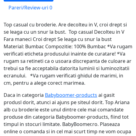
Pareri/Review-uri
0
Top casual cu broderie. Are decolteu in V, croi drept si
se leaga cu un snur la bust. Top casual Decolteu in V
Fara maneci Croi drept Se leaga cu snur la bust
Material: Bumbac Compozitie: 100% Bumbac *Va rugam
verificati eticheta produsului inainte de curatare! *Va
rugam sa retineti ca o usoara discrepanta de culoare ar
trebui sa fie acceptabila datorita luminii si luminozitatii
ecranului. *Va rugam verificati ghidul de marimi, in
cm, pentru a alege corect marimea.
Daca in categoria
Babyboomer-products
ai gasit
produsl dorit, atunci ai ajuns pe siteul dorit. Top Ariana
alb cu broderie este unul dintre cele mai comandate
produse din categoria Babyboomer-products, fiind tot
timpul in stocuri limitate. BabyBoomer.ro. Plaseaza
online o comanda si in cel mai scurt timp ne vom ocupa