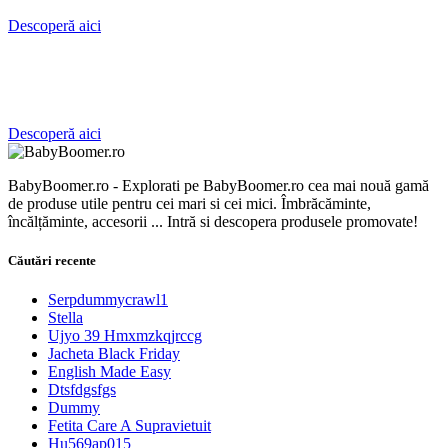
(
Descoperă aici
s
p
c
s
D
Descoperă aici
BabyBoomer.ro - Explorati pe BabyBoomer.ro cea mai nouă gamă
de produse utile pentru cei mari si cei mici. Îmbrăcăminte,
încălțăminte, accesorii ... Intră si descopera produsele promovate!
Căutări recente
Serpdummycrawl1
Stella
Ujyo 39 Hmxmzkqjrccg
Jacheta Black Friday
English Made Easy
Dtsfdgsfgs
Dummy
Fetita Care A Supravietuit
Hu569ap015