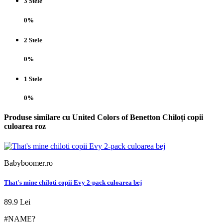
3 Stele
0%
2 Stele
0%
1 Stele
0%
Produse similare cu United Colors of Benetton Chiloți copii
culoarea roz
Babyboomer.ro
B
That's mine chiloti copii Evy 2-pack culoarea bej
U
89.9 Lei
5
#NAME?
-