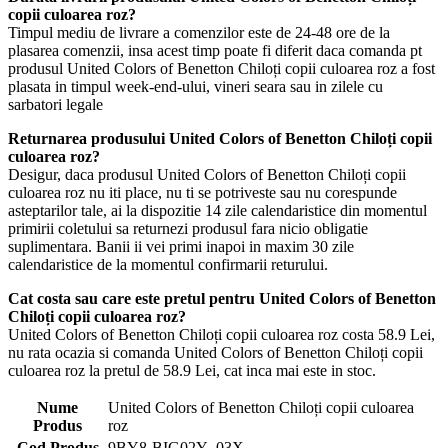
copii culoarea roz?
Timpul mediu de livrare a comenzilor este de 24-48 ore de la
plasarea comenzii, insa acest timp poate fi diferit daca comanda pt
produsul United Colors of Benetton Chiloți copii culoarea roz a fost
plasata in timpul week-end-ului, vineri seara sau in zilele cu
sarbatori legale
Returnarea produsului United Colors of Benetton Chiloți copii
culoarea roz?
Desigur, daca produsul United Colors of Benetton Chiloți copii
culoarea roz nu iti place, nu ti se potriveste sau nu corespunde
asteptarilor tale, ai la dispozitie 14 zile calendaristice din momentul
primirii coletului sa returnezi produsul fara nicio obligatie
suplimentara. Banii ii vei primi inapoi in maxim 30 zile
calendaristice de la momentul confirmarii returului.
Cat costa sau care este pretul pentru United Colors of Benetton
Chiloți copii culoarea roz?
United Colors of Benetton Chiloți copii culoarea roz costa 58.9 Lei,
nu rata ocazia si comanda United Colors of Benetton Chiloți copii
culoarea roz la pretul de 58.9 Lei, cat inca mai este in stoc.
Nume
United Colors of Benetton Chiloți copii culoarea
Produs
roz
Cod Produs
9BY8-BIG02Y_03X