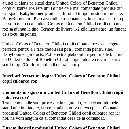
atunci ai ajuns pe siteul dorit. United Colors of Benetton Chiloți
copii culoarea roz este unul dintre cele mai comandate produse din
categoria Babyboomer-products, fiind tot timpul in stocuri limitate.
BabyBoomer.ro. Plaseaza online o comanda si in cel mai scurt timp
ne vom ocupa ca United Colors of Benetton Chiloți copii culoarea
roz sa ajunga la tine. Termen de livrare 1-2 zile lucratoare, un functie
de stocul disponibil.
United Colors of Benetton Chiloți copii culoarea roz este alegerea
perfecta pentru a-l face cadou sau pt a-l comanda pentru sine.
Babyboomer-products. Poti efectua plata online pentru a te bucura
de United Colors of Benetton Chiloți copii culoarea roz in cel mai
scurt timp. (Conform politicii de transport)
Intrebari frecvente despre United Colors of Benetton Chiloți
copii culoarea roz
Comanda in siguranta United Colors of Benetton Chiloți copii
culoarea roz?
Toate comenzile sunt procesate in siguranta, respectand ultimele
standarde in vigoare, iar comanda ta nu va fi exceptata. Comanda
produsul United Colors of Benetton Chiloți copii culoarea roz iar
noi, ne vom asigura ca ai comandat ceea ce ai comandat.
Durata livrarii produsului United Colors of Benetton Chiloți